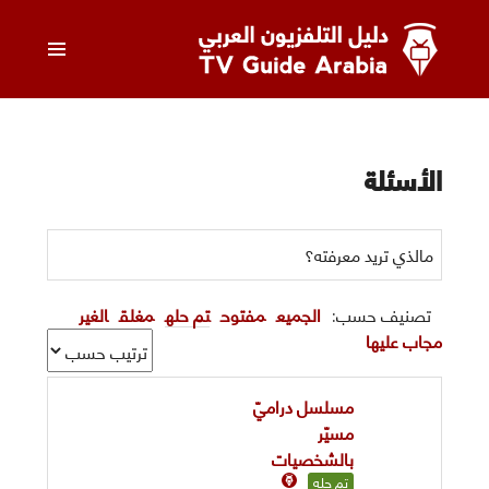
خطى
القائمة
لى
لمحتوى
الرئيسي
دليل التلفزيون العربي
الأسئلة
تصنيف حسب:
الجميع
مفتوح
تم حله
مغلق
الغير
مجاب عليها
مسلسل دراميّ
مسيّر
بالشخصيات
تم حله