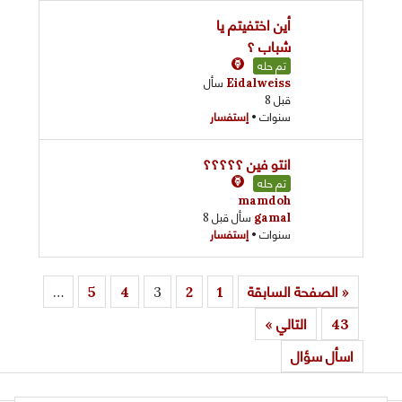
أين اختفيتم يا
شباب ؟
تم حله
Eidalweiss
سأل
قبل 8
سنوات
•
إستفسار
انتو فين ؟؟؟؟؟
تم حله
mamdoh
gamal
سأل قبل 8
سنوات
•
إستفسار
« الصفحة السابقة
1
2
3
4
5
…
43
التالي »
اسأل سؤال