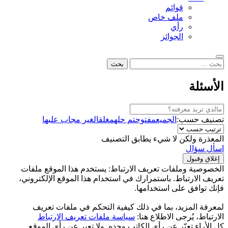
قوائم
ملف خاص
رأي
الجوائز
بحث
البحث
عن:
الأسئلة
تصنيف حسب:
الجميع
مفتوح
تم حله
مغلق
الغير مجاب عليها
المعذرة ولكن لا شيء يطابق التصنيف
اسأل سؤال
الخصوصية وملفات تعريف الارتباط: يستخدم هذا الموقع ملفات
تعريف الارتباط. باستمرارك في استخدام هذا الموقع الإلكتروني،
فإنك توافق على استخدامها.
لمعرفة المزيد، بما في ذلك كيفية التحكم في ملفات تعريف
الارتباط، يُرجى الاطلاع هنا:
سياسة ملفات تعريف الارتباط
كل الأراء تعبّر عن رأي الكاتب وحده, ولا تعبر عن رأي الموقع