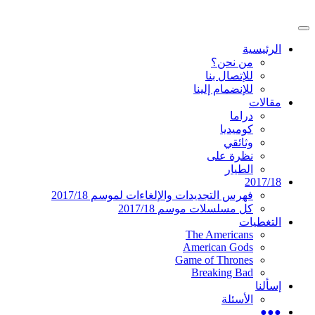
تخطى
إلى
القائمة
المحتوى
موقع عربي متخصص في أخبار ومقالات حول
دليل التلفزيون العربي
الرئيسية
الرئيسية
المسلسلات الأجنبية
من نحن؟
للإتصال بنا
للإنضمام إلينا
مقالات
دراما
كوميديا
وثائقي
نظرة على
الطيار
2017/18
فهرس التجديدات والإلغاءات لموسم 2017/18
كل مسلسلات موسم 2017/18
التغطيات
The Americans
American Gods
Game of Thrones
Breaking Bad
إسألنا
الأسئلة
●●●