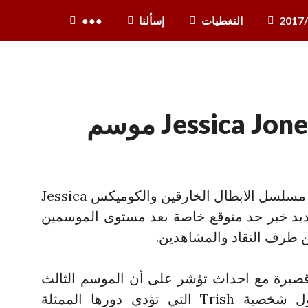
2017
التغطيات
إسألنا
●●●
نيتفليكس تمنح Jessica Jones موسم
اعلنت شبكة Netflix عن تجديد مسلسل الابطال الخارقين والكوميكس Jessica
التجديد خبر جد متوقع خاصة بعد مستوى الموسمين
من طرف النقاد والمشاهدين.
قصيرة مع احداث تؤشر على أن الموسم الثالث
سوف يتمحور بشكل كبير حول شخصية Trish التي تؤدي دورها الممثلة