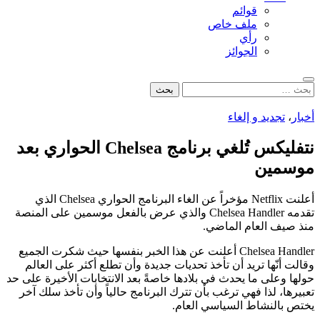
قوائم
ملف خاص
رأي
الجوائز
بحث
البحث
عن:
أخبار
،
تجديد و إلغاء
نتفليكس تُلغي برنامج Chelsea الحواري بعد
موسمين
أعلنت Netflix مؤخراً عن الغاء البرنامج الحواري Chelsea الذي
تقدمه Chelsea Handler والذي عرض بالفعل موسمين على المنصة
منذ صيف العام الماضي.
Chelsea Handler أعلنت عن هذا الخبر بنفسها حيث شكرت الجميع
وقالت أنّها تريد أن تأخذ تحديات جديدة وأن تطلع أكثر على العالم
حولها وعلى ما يحدث في بلادها خاصةً بعد الانتخابات الأخيرة على حد
تعبيرها، لذا فهي ترغب بأن تترك البرنامج حالياً وأن تأخذ سلك آخر
يختص بالنشاط السياسي العام.