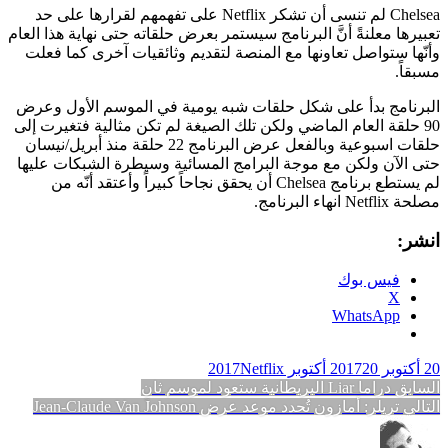
Chelsea لم تنسى أن تشكر Netflix على تفهمهم لقرارها على حد
تعبيرها معلنةً أنَّ البرنامج سيستمر بعرض حلقاته حتى نهاية هذا العام
وأنّها ستواصل تعاونها مع المنصة لتقديم وثائقيات آخرى كما فعلت
مسبقاً.
البرنامج بدأ على شكل حلقات شبه يومية في الموسم الأول وعرض
90 حلقة العام الماضي ولكن تلك الصيغة لم تكن مثالية فتغيرت إلى
حلقات اسبوعية وبالفعل عرض البرنامج 22 حلقة منذ أبريل/نيسان
حتى الآن ولكن مع موجة البرامج المسائية وسيطرة الشبكات عليها
لم يستطع برنامج Chelsea أن يحقق نجاحاً كبيراً وأعتقد أنّه من
مصلحة Netflix انهاء البرنامج.
انشر:
فيس بوك
X
WhatsApp
20 أكتوبر 2017
20 أكتوبر 2017
Netflix
تصفّح
المقالة
السابق
دراما Liar البريطانية ستعود لموسم ثانٍ
المقالة
السابقة:
التالي
تريلر: أمازون تُحدد موعد عرض Jean-Claude Van Johnson
المقالات
التالية: