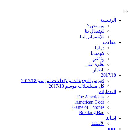
تخطى
إلى
القائمة
المحتوى
موقع عربي متخصص في أخبار ومقالات حول
دليل التلفزيون العربي
الرئيسية
الرئيسية
المسلسلات الأجنبية
من نحن؟
للإتصال بنا
للإنضمام إلينا
مقالات
دراما
كوميديا
وثائقي
نظرة على
الطيار
2017/18
فهرس التجديدات والإلغاءات لموسم 2017/18
كل مسلسلات موسم 2017/18
التغطيات
The Americans
American Gods
Game of Thrones
Breaking Bad
إسألنا
الأسئلة
●●●