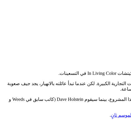
تسعينات.
يات التجارية الكبيرة. لكن عندما تبدأ عائلته بالانهيار، يجد جيف صعوبة
سيجمع هذا المشروع كاري بمخرجه في فلم Eternal Sunshine of the Spotless Mind سابقاً Michel Gondry، الذي سيتكلف بمهام الاخراج في هذا المشروع، بينما سيقوم Dave Holstein (كاتب سابق في Weeds و
موسم ثانٍ
.