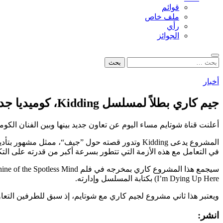
قوائم
ملف خاص
رأي
الجوائز
بحث
البحث
عن:
أخبار
جيم كاري بطلاً لمسلسل Kidding، كوميديا جديدة من شوتايم
أعلنت قناة شوتايم مساء اليوم عن تعاون جديد بينها وبين الفنان الكوميديّ جيم كار
المشروع يدعى Kidding وتدور قصته حول ”جيف“، ممث
في التعامل مع هذه الأزمة التي تتطور بسرعة أكبر من قدرته على التكيف معها. طلبت 
I’m Dying Up Here) بكتابة المسلسل وإدارته.
ويعتبر هذا ثاني مشروع لجيم كاري مع شوتايم، إذ سبق للطرفين التعاون في مسلسل  Here
انشر: