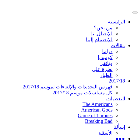
تخطى
إلى
القائمة
المحتوى
موقع عربي متخصص في أخبار ومقالات حول ال
دليل التلفزيون العربي
الرئيسية
الرئيسية
من نحن؟
للإتصال بنا
للإنضمام إلينا
مقالات
دراما
كوميديا
وثائقي
نظرة على
الطيار
2017/18
فهرس التجديدات والإلغاءات لموسم 2017/18
كل مسلسلات موسم 2017/18
التغطيات
The Americans
American Gods
Game of Thrones
Breaking Bad
إسألنا
الأسئلة
●●●