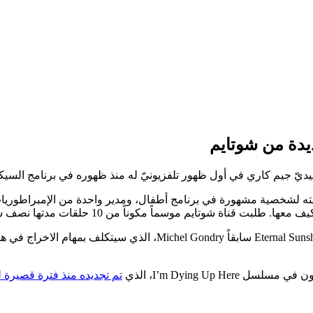
ي في أول ظهور تلفزيونيّ له منذ ظهوره في برنامج السيكيتشات In Living Color في ال
ل مشهور بتأديته لشخصية مشهورة في برنامج أطفال، ومدير واحدة من الإمبراطور
قناة شوتايم موسماً مكوناً من 10 حلقات مدتها نصف ساعة.
I’m Dying Up، الذي
تم تجديده منذ فترة قصيرة ل