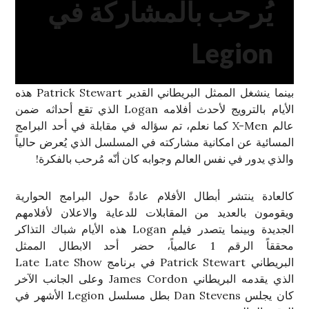
يُرحب بالمشاركة في
Legion
بينما ينشغل الممثل البريطاني القدير Patrick Stewart هذه
الأيام بالترويج لأحدث أفلامه Logan الذي تقع أحداثه ضمن
عالم X-Men كما نعلم، تم سؤاله في مقابلة في أحد البرامج
المسائية عن امكانية مشاركته في المسلسل الذي يُعرض حالياً
والذي يدور في نفس العالم وجوابه كان أنّه مُرحب بالفكرة!
كالعادة ينتشر أبطال الأفلام عادةً حول البرامج الحوارية
ويقومون بالعديد من المقابلات للدعاية والاعلان لأفلامهم
الجديدة وبينما يتصدر فيلم Logan هذه الأيام شباك التذاكر
محققاً الرقم 1 عالمياً، حضر أحد الابطال الممثل
البريطاني Patrick Stewart في برنامج Late Late Show
الذي يقدمه البريطاني James Cordon وعلى الجانب الآخر
كان يجلس Dan Stevens بطل مسلسل Legion الأشهر في