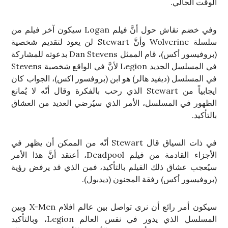
الوقت الحالي.
وفي خضم نقاش حول أنَّ فيلم Logan سيكون آخر فيلم من
سلسلة Wolverine وأنَّ Stewart لن يعود لتقديم شخصية
(بروفيسور أكس)، قام الممثل Dan Stevens بدعوته للمشاركة
في المسلسل الجديد Legion لأنَّ في الواقع شخصية Stevens
في المسلسل (ديفيد هالر) هو ابن (بروفسور اكس)، الجواب كان
ايجابياً من Stewart الذي رحب بالفكرة وقال أنّه لا يُمانع
الظهور في المسلسل، الأمر الذي سيُرضي العديد من العشاق
بالتأكيد.
في ذات السياق قال Stewart أنّه من الممكن أن يظهر في
الأجزاء القادمة من فيلم Deadpool، أعتقد أنَّ هذا الأمر
سيُعجب عشاق ذلك الفيلم بالتأكيد، فمن الذي قد يرفض رؤية
(بروفيسور أكس) رفقة المجنون (ديدبول).
سيكون أمر رائع أن نرى تواصل بين عالم افلام X-Men وبين
المسلسل الذي يدور في نفس العالم Legion، وبالتأكيد