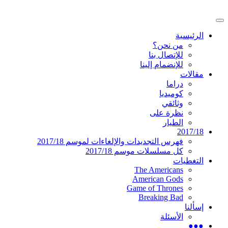
تخطى
إلى
القائمة
المحتوى
موقع عربي متخصص في أخبار ومقالات حول
دليل التلفزيون العربي
الرئيسية
الرئيسية
المسلسلات الأجنبية
من نحن؟
للإتصال بنا
للإنضمام إلينا
مقالات
دراما
كوميديا
وثائقي
نظرة على
الطيار
2017/18
فهرس التجديدات والإلغاءات لموسم 2017/18
كل مسلسلات موسم 2017/18
التغطيات
The Americans
American Gods
Game of Thrones
Breaking Bad
إسألنا
الأسئلة
●●●