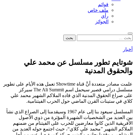
قوائم
ملف خاص
رأي
الجوائز
بحث
البحث
عن:
أخبار
شوتايم تطور مسلسل عن محمد علي
والحقوق المدنية
علمت مصادر متعددة أنَّ قناة Showtime تعمل هذه الأيام على تطوير
مسلسل درامي قصير سيحمل اسم The Ali Summit سيركز
على صراع الحقوق المدنية الذي قاده الملاكم الشهير محمد علي
كلاي في ستينات القرن الماضي حول الحرب الفيتنامية.
المسلسل سيعود بنا إلى عام 1967 وسيقدمنا إلى الصراع الذي نشأ
بين العديد من الشخصيات الشهيرة المؤثرة من ذوي الأصول
الأفريقية الذين كانوا معارضين للحرب على الفيتنام من ضمنهم
الملاكم الشهير ”محمد علي كلاي“، حيث اجتمع حوله العديد من
المشاهير و وقفوا بجانبه مكونين حركة كبيرة صارعت من أجل