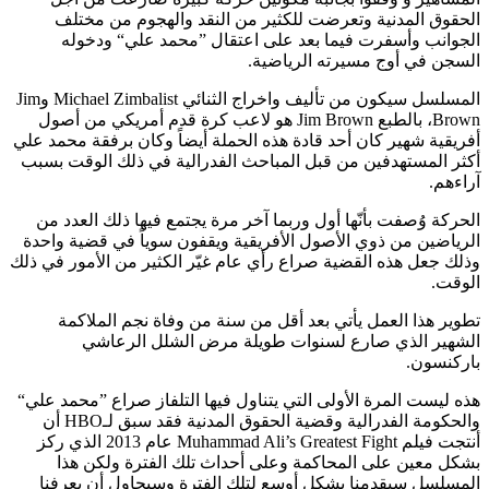
الحقوق المدنية وتعرضت للكثير من النقد والهجوم من مختلف
الجوانب وأسفرت فيما بعد على اعتقال ”محمد علي“ ودخوله
السجن في أوج مسيرته الرياضية.
المسلسل سيكون من تأليف واخراج الثنائي Michael Zimbalist وJim
Brown، بالطبع Jim Brown هو لاعب كرة قدم أمريكي من أصول
أفريقية شهير كان أحد قادة هذه الحملة أيضاً وكان برفقة محمد علي
أكثر المستهدفين من قبل المباحث الفدرالية في ذلك الوقت بسبب
آراءهم.
الحركة وُصفت بأنّها أول وربما آخر مرة يجتمع فيها ذلك العدد من
الرياضين من ذوي الأصول الأفريقية ويقفون سوياً في قضية واحدة
وذلك جعل هذه القضية صراع رأي عام غيّر الكثير من الأمور في ذلك
الوقت.
تطوير هذا العمل يأتي بعد أقل من سنة من وفاة نجم الملاكمة
الشهير الذي صارع لسنوات طويلة مرض الشلل الرعاشي
باركنسون.
هذه ليست المرة الأولى التي يتناول فيها التلفاز صراع ”محمد علي“
والحكومة الفدرالية وقضية الحقوق المدنية فقد سبق لـHBO أن
أنتجت فيلم Muhammad Ali’s Greatest Fight عام 2013 الذي ركز
بشكل معين على المحاكمة وعلى أحداث تلك الفترة ولكن هذا
المسلسل سيقدمنا بشكل أوسع لتلك الفترة وسيحاول أن يعرفنا