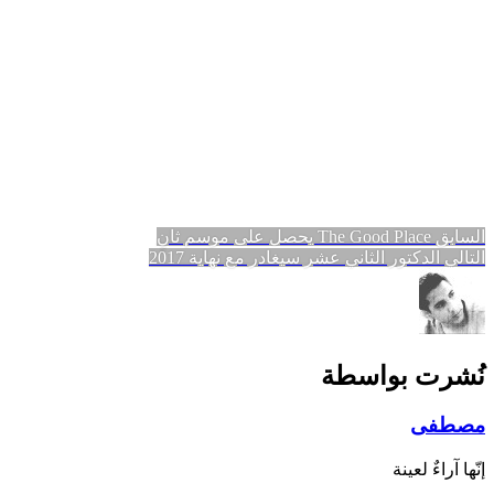
تصفّح
المقالة
السابق
The Good Place يحصل على موسم ثانٍ
المقالة
السابقة:
التالي
الدكتور الثاني عشر سيغادر مع نهاية 2017
المقالات
التالية:
نُشرت بواسطة
مصطفى
إنّها آراءٌ لعينة