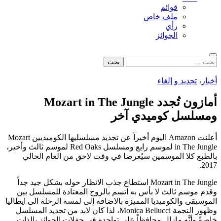
قوائم
ملف خاص
رأي
الجوائز
بحث
البحث
عن:
أخبار
،
تجديد و إلغاء
أمازون تُجدد Mozart in The Jungle
ومسلسل كوميدي آخر
أعلنت Amazon اليوم أخيراً عن تجديد مسلسليها الكوميديين Mozart
in The Jungle لموسم رابع ومسلسل Red Oaks لموسم ثالث وأخير،
بالطبع كلا الموسمين سيُعرضا في وقت لاحق من العام الحالي
2017.
Mozart in The Jungle استطاع جذب الانظار حوله بشكل جيد جداً
وقدم موسم ثالث لا بأس به اتسم بالروح المعتادة للمسلسل بين
الموسيقى والكوميديا المميزة بالاضافة إلى لمسة الرحلة الى ايطاليا
وظهور النجمة Monica Bellucci، لذا كان لابد من تجديد المسلسل
خاصةً وأنَّه مازال محافظاً على تواجده في حفلات الجوائز بالذات