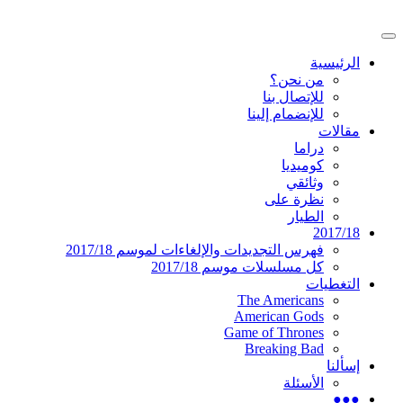
تخطى
إلى
القائمة
المحتوى
موقع عربي متخصص في أخبار ومقالات حول
دليل التلفزيون العربي
الرئيسية
الرئيسية
المسلسلات الأجنبية
من نحن؟
للإتصال بنا
للإنضمام إلينا
مقالات
دراما
كوميديا
وثائقي
نظرة على
الطيار
2017/18
فهرس التجديدات والإلغاءات لموسم 2017/18
كل مسلسلات موسم 2017/18
التغطيات
The Americans
American Gods
Game of Thrones
Breaking Bad
إسألنا
الأسئلة
●●●