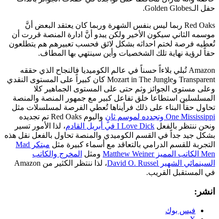
حفل الـGolden Globes.
Red Oaks ربما ليس بنفس الشهرة وربما كان يعتقد البعض أنَّ
موسمه الثاني سيكون الأخير ولكن يبدو أنَّ ادارة المنصة قررت أن
تُعطيه فرصة لختم احداثه بشكل لائق فحسب تعبيرهم هم يتطلعون
حقاً لرؤية نهاية تلك الشخصيات وأين سينتهي بها المطاف.
Amazon تُبلي بلاءاً حسناً في عالم الكوميديا فالنجاح الذي حققه
Transparent وMozart in The Jungle كان كبيراً على المستوى النقدي
وعلى مستوى الجوائز وثم حتى على المستوى الجماهير كلا
المسلسلين استطاعا خلق تفاعل كبير مع جمهور المنصة والمنصة
تحاول حقاً البناء على ذلك فرأيناها تُعطي الفرصة لمسلسلات مثل
One Mississippi وتجدده لموسم ثانٍ
واليوم Red Oaks تم تجديده
ونحن ننتظر بالفعل
I Love Dick في أبريل القادم
، لذا الأمور تسير
بشكل جيد جداً في القسم الكوميدي والمنصة تحاول بالفعل نقل هذه
التجربة للقسم الدرامي بالتعاقد مع أسماء كبيرة مثل
مبتكر Mad
Men الكاتب المميز Matthew Weiner
ومثل
المخرج والكاتب
السينمائي الشهير David O. Russel
، لذا ننتظر الكثير من Amazon
في المستقبل القريب.
انشر:
فيس بوك