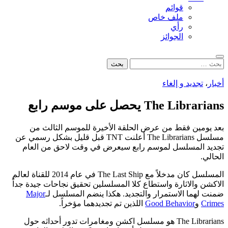
قوائم
ملف خاص
رأي
الجوائز
بحث
البحث
عن:
أخبار
،
تجديد و إلغاء
The Librarians يحصل على موسم رابع
بعد يومين فقط من عرض الحلقة الأخيرة للموسم الثالث من
مسلسل The Librarians أعلنت TNT قبل قليل بشكل رسمي عن
تجديد المسلسل لموسم رابع سيعرض في وقت لاحق من العام
الحالي.
المسلسل كان مدخلاً مع The Last Ship في عام 2014 للقناة لعالم
الاكشن والاثارة واستطاع كلا المسلسلين تحقيق نجاحات جيدة جداً
ضمنت لهما الاستمرار والتجديد. هكذا ينضم المسلسل لـ
Major
Crimes
و
Good Behavior
اللذين تم تجديدهما مؤخراً.
The Librarians هو مسلسل اكشن ومغامرات تدور أحداثه حول