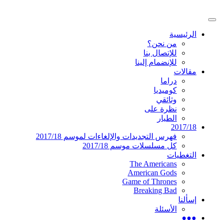
تخطى
إلى
القائمة
المحتوى
موقع عربي متخصص في أخبار ومقالات حول
دليل التلفزيون العربي
الرئيسية
الرئيسية
المسلسلات الأجنبية
من نحن؟
للإتصال بنا
للإنضمام إلينا
مقالات
دراما
كوميديا
وثائقي
نظرة على
الطيار
2017/18
فهرس التجديدات والإلغاءات لموسم 2017/18
كل مسلسلات موسم 2017/18
التغطيات
The Americans
American Gods
Game of Thrones
Breaking Bad
إسألنا
الأسئلة
●●●