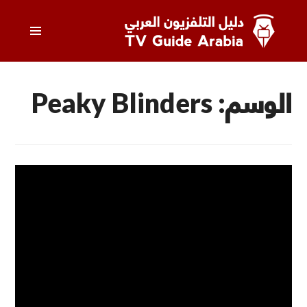
خطى
القائمة
لى
لمحتوى
الرئيسي
دليل التلفزيون العربي
الوسم:
Peaky Blinders
أخبار
2 تعليقات