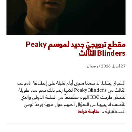
مقطع ترويجيّ جديد لموسم Peaky
Blinders الثالث
27 أبريل 2016
رضوان
الشوق يقتلنا, لا تبعدنا سوى أيام قليلة على إنطلاقة الموسم
الثالث من Peaky Blinders لكنها رغم ذلك تبدو مدة طويلة
لننتظر. طرحت BBC اليوم مقتطفاً من الحلقة الاولى والذي
للأسف لا يجيبنا عن السؤال المهم حول هوية زوجة تومي
مقطع ترويجيّ جديد لموسم Peaky Blinders الثالث
المستقبلية …
متابعة قراءة