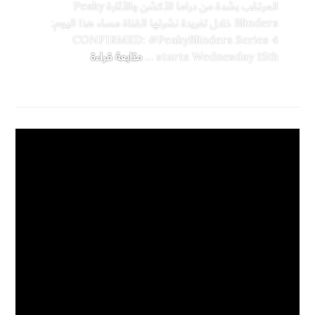
المرتقب بشدة من دراما الأكشن والأثارة Peaky
Blinders خلال تغريدة نشرتها القناة مساء هذا اليوم:
CONFIRMED: #PeakyBlinders Series 4
BBC تعلن عن موعد بدء موسم Peaky Blinders الرابع
starts Wednesday 15th …
متابعة قراءة
دعائيات
3 تعليقات