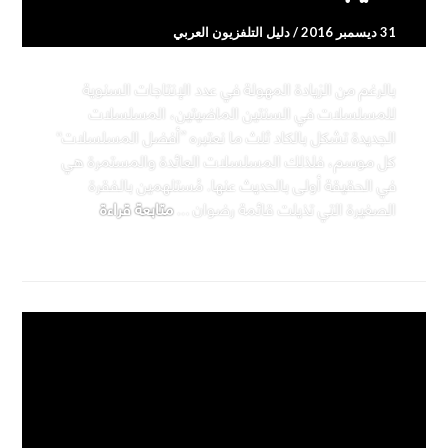
31 ديسمبر 2016
دليل التلفزيون العربي
بالرغم من الزيادة المهولة في عدد الإنتاجات السنوية
للمسلسلات في السنتين الماضيتين، المسلسلات
الجديدة تشكل بالكاد ثلث ما نعتبره ”أفضل المسلسلات“
كل موسم، فلذلك المسلسلات العائدة والمستمرة هي
في الحقيقة أولى بالحديث عنها. مُستلهمين بالفقرة
حصيلة 2016: موسم جيد، موسم مخيب
الصغيرة التي تذيلت قائمة رضوان …
متابعة قراءة
أخبار
تعليق واحد