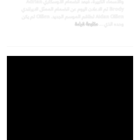
والأسماء الكبيرة، فبعد انضمام الأوسكاري Adrian
Brody تم الاعلان اليوم عن انضمام الممثل الايرلندي
Aidan Gillen لطاقم الموسم الجديد. Gillen لم يكن
”الخنصر“ ينضم لطاقم موسم Peaky Blinders القادم
وحده الذي …
متابعة قراءة
أخبار
2 تعليقات