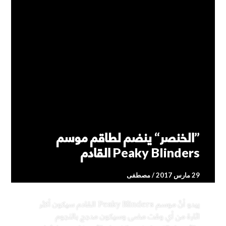
”الخنصر“ ينضم لطاقم موسم
Peaky Blinders القادم
29 مارس 2017
مصطفى
يبدو أنَّ موسم Peaky Blinders القادم سيكون أكثر
اثارة من أي وقت مضى وسيكون مدجج بالنجوم