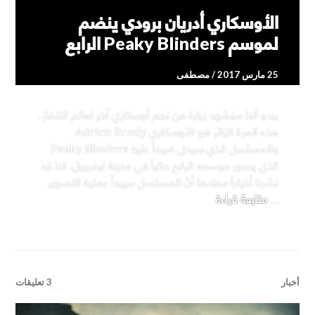
الأوسكاري أدريان برودي ينضم
لموسم Peaky Blinders الرابع
25 مارس 2017
مصطفى
يبدو أننا سنشهد زيارة من نجم أوسكاري آخر لعالم التلفاز،
هذه المرة الزائر هو الأوسكاري Adrien Brody
والمسلسل الذي سيحل ضيفاً عليه Peaky Blinders
الذي يصور موسمه الرابع حالياً في مدينة ليفربول. كنا قد
نشرنا أخباراً مفادها أنَّ المسلسل سيبدأ عملية التصوير
الأوسكاري أدريان برودي ينضم لموسم Peaky Blinders الرابع
…
متابعة قراءة
أخبار
3 تعليقات