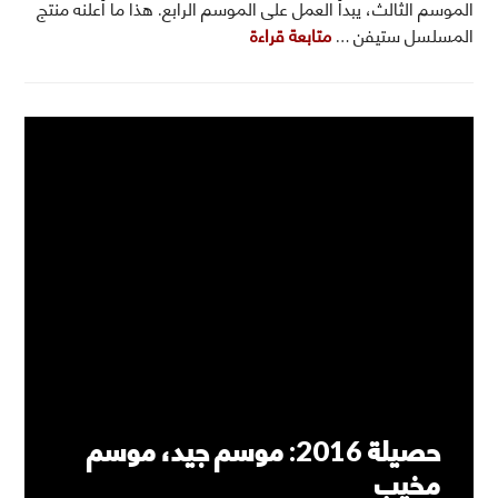
الموسم الثالث، يبدأ العمل على الموسم الرابع. هذا ما أعلنه منتج
الموسم الرابع من Peaky Blinders يبدأ التصوير في مارس
المسلسل ستيفن …
متابعة قراءة
قوائم
4 تعليقات
حصيلة 2016: موسم جيد، موسم
مخيب