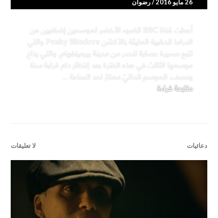
26 مايو 2016
رضوان
أعطت قناة BBC الضوء الأخضر لموسمين إضافيين من
الدراما الحقبية المليئة بالأكشن Peaky Blinders والتي
تتبع مسيرة عصابة تنحدر من مدينة بيرمينغهام, والتي يذاع
موسمها الثالث في هذه الفترة بعد إنتظار دام قرابة سنة
ونصف. الموسم الحاليّ ممتاز لحد الساعة …
مسلسل Peaky Blinders سيستمر لموسمين رابع وخامس
متابعة قراءة
دعائيات
لا تعليقات