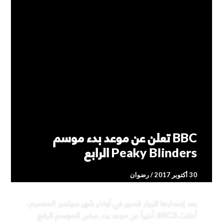
BBC تعلن عن موعد بدء موسم
Peaky Blinders الرابع
30 أكتوبر 2017
رضوان
بعد إصدارها لتريلر قصير في أواخر شهر سبتمبر المنصرم،
أعلنت الـBBC أخيراً عن موعد بدء عرض الموسم الرابع