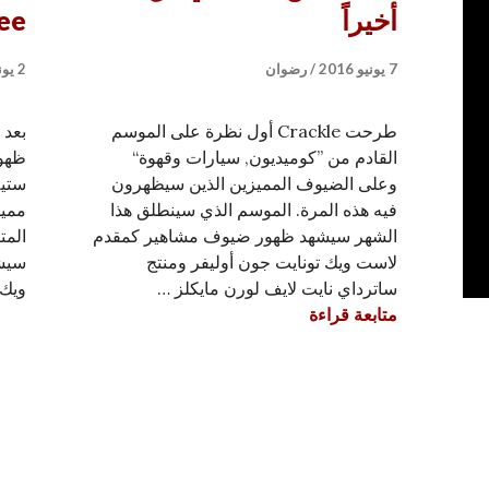
أخيراً
ee
7 يونيو 2016
رضوان
2 يونيو 2016
طرحت Crackle أول نظرة على الموسم
بعد 
القادم من ”كوميديون, سيارات وقهوة“
ظهور
وعلى الضيوف المميزين الذين سيظهرون
ستيف
فيه هذه المرة. الموسم الذي سينطلق هذا
مميز
الشهر سيشهد ظهور ضيوف مشاهير كمقدم
المت
لاست ويك تونايت جون أوليفر ومنتج
سيش
ساترداي نايت لايف لورن مايكلز …
ويك 
تريلر الموسم الثامن من Comedians in Cars Getting Coffee يصل أخيراً
متابعة قراءة