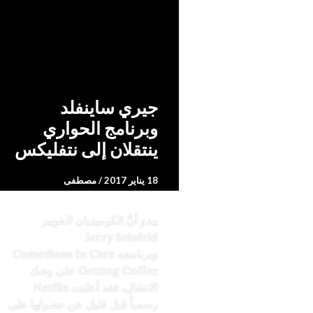
جيري ساينفلد
وبرنامج الحواري
ينتقلان إلى نتفليكس
18 يناير 2017
مصطفى
يبدو أنَّ الكوميديان الشهير
Jerry Seinfeld
وبرنامجه Comedians In Cars
Getting Coffee على وشك
الانتقال، فقد أعلنت Netflix
رسمياً قبل قليل عن حصولها على