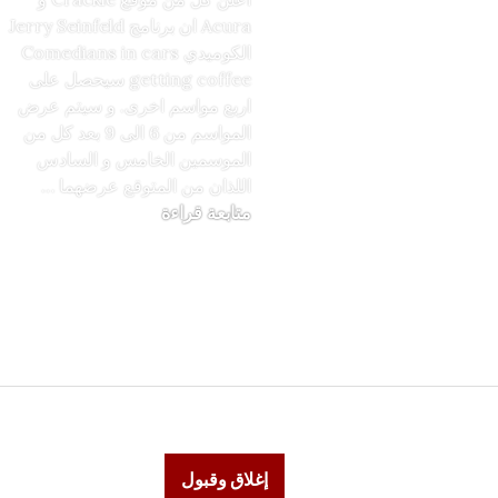
Acura ان برنامج Jerry Seinfeld
الكوميدي Comedians in cars
getting coffee سيحصل على
اربع مواسم اخرى. و سيتم عرض
المواسم من 6 الى 9 بعد كل من
الموسمين الخامس و السادس
اللذان من المتوقع عرضهما …
برنامج جيري ساينفلد 
متابعة قراءة