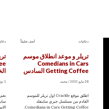
ري ساينفلد وبرنامج الحواري ينتقلان إلى نتفليكس
يقاً
دعائيات
أضف تعليقاً
دعائ
تريلر و موعد انطلاق موسم
ee
Comedians in Cars
Getting Coffee السادس
ال
28 مايو 2015
محمد
1 نوفمبر 2014
اطلق موقع Crackle اول تريلر للموسم
نعم 
القادم من مسلسل جيري ساينفلد
ساين
Comedians in Cars Getting Coffee.
الاس