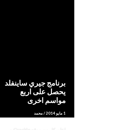
أخبار
،
تجديد و إلغاء
أضف تعل
برنامج جيري ساينفلد
يحصل على اربع
مواسم اخرى
1 مايو 2014
محمد
اعلن كل من موقع Crackle و