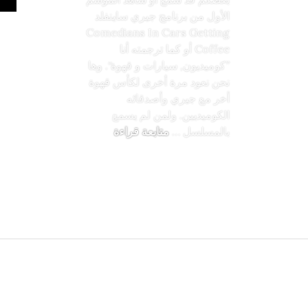
الأول من برنامج جيري ساينفلد
Comedians In Cars Getting
Coffee أو كما ترجمته أنا
”كوميديون, سيارات و قهوة“. وها
نحن نعود مرة أخرى لكأس قهوة
أخر مع جيري وأصدقائه
الكوميديين. ولمن لم يسمع
يحصل على اربع مواسم اخرى
تريلر الموسم الثاني من بر
بالمسلسل …
متابعة قراءة