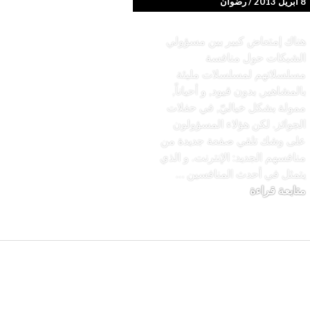
8 أبريل 2013
رضوان
هناك إمتعاض كبير بين مسؤولي
الشبكات حول منافسة
مسلسلاتهم لمسلسلات مليئة
بالمشاهير, بدون قيود, و أحياناً,
ممولة بشكل خياليّ, في حفلات
الجوائز. لكن هؤلاء المسؤولون
نامج جيري ساينفلد الكوميديّ
على وشك تلقي صفعة جديدة من
منافسهم الجديد: الإنترنت. و الذي
يتمثل في أحدث المنافسين …
كيف ستؤثر خدمات العرض كـNetflix (و الانترنت عموماً) على سباق الإيمي هذه السنة؟
متابعة قراءة