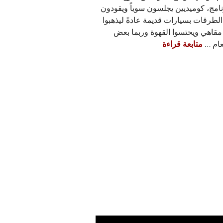
نامج، كوميديين يجلسون سوياً ويقودون
لطرقات بسيارات قديمة عادةً ليذهبوا
مقاهي ويحتسوا القهوة وربما بعض
تريلر موسم Comedians in Cars Getting Coffee الخامس
عام …
متابعة قراءة