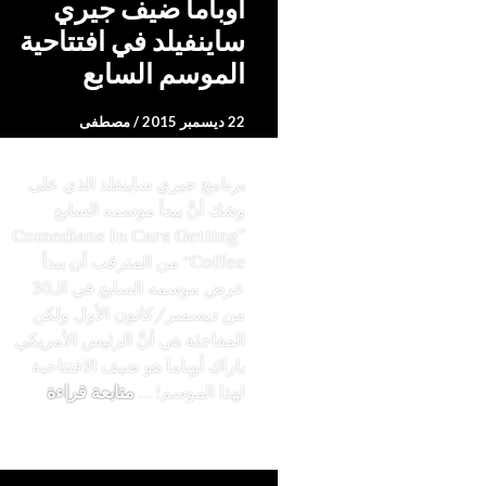
أوباما ضيف جيري
ساينفيلد في افتتاحية
الموسم السابع
22 ديسمبر 2015
مصطفى
برنامج جيري ساينفلد الذي على
وشك أنَّ يبدأ موسمه السابع
”Comedians In Cars Getting
Coffee“ من المترقب أن يبدأ
عرض موسمه السابع في الـ30
من ديسمبر/كانون الأول ولكن
المفاجئة هي أنَّ الرئيس الأمريكي
باراك أوباما هو ضيف الافتتاحية
أوباما 
لهذا الموسم! …
متابعة قراءة