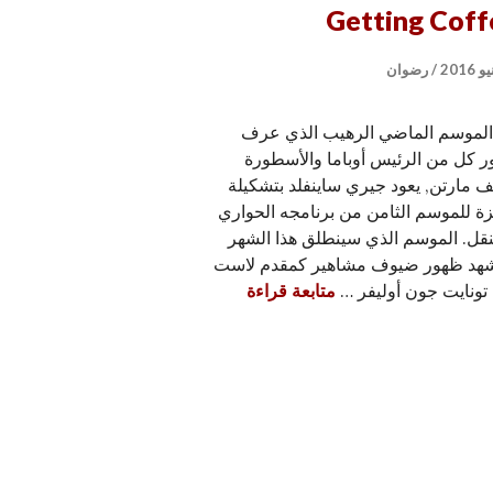
Getting Coff
رضوان
الموسم الماضي الرهيب الذي عرف
 كل من الرئيس أوباما والأسطورة
 مارتن, يعود جيري ساينفلد بتشكيلة
ة للموسم الثامن من برنامجه الحواري
نقل. الموسم الذي سينطلق هذا الشهر
هد ظهور ضيوف مشاهير كمقدم لاست
جيري ساينفلد يعود هذا الشهر مع كوميديين جدد في  Coffee
تونايت جون أوليفر …
متابعة قراءة