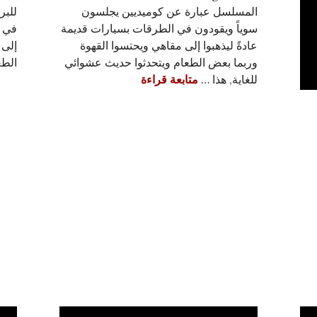
المسلسل عبارة عن كوميديين يجلسون
للبر
سوياً ويقودون في الطرقات بسيارات قديمة
في ا
عادةً ليذهبوا إلى مقاهي ويحتسوا القهوة
إلى 
وربما بعض الطعام ويتحدثوا حديث عشوائي
الط
تريلر و موعد انطلاق موسم Comedians in Cars Getting Coffee السادس
للغاية, هذا …
متابعة قراءة
ضيف جيري ساينفيلد في افتتاحية الموسم السابع