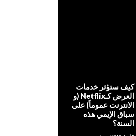
ئز
،
منوعات
أضف تعليقاً
كيف ستؤثر خدمات
العرض كـNetflix (و
الانترنت عموماً) على
سباق الإيمي هذه
السنة؟