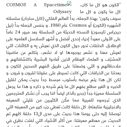
”الكون هو كل ما كان،
كل ما يكون و كل ما
سوف يكون“ بهذة الجمله، بدأ العالم الفلكي (كارل ساجان) سلسلته
الشهيره (الكون) أو Cosmos عام 1980. و بنفس الجمله بدأ (نيل
ديجراس تايسون) النسخه الحديثة من السلسلة بعد مرور 24 عاماً
على الأولى معيداً إحياء إحدى أفضل و أشهر السلاسل العلميه على
الإطلاق. الحلقات تدور حول الكون الذي نعيش بِه و الكائنات التي
تعيش معنا و نشعر بوجودها او لا نشعر، يتكلم عن ماضينا
المشرّف و العلماء العِظام الذين أفادوا البشرية باكتشافاتهم و
ملاحظاتهم و التي وضعتنا على طريق الفهم الصحيح للكون و
بعدتنا عن الخرافات التي كانت تسيطر على عقولنا لقرون و قرون. و
لكن كل هذا يتم عرضه بأسلوب مبسط جداً بحيث يمكن لقليل
الخبره و الغير مطلع بفهم كل ما يتم شرحه و ذكره و هذا ما يجعل
السلسلة مميزة جداً (جدير بالذكر ايضاً اننا يجب أن نشكر المترجمين
الذي ترجموه للعربية مما مكّن الكثيرين من قليلي المعرفه
بالانجليزية متابعته). كل حلقة كانت تغطي جزء كبير من المعرفه التي
توصلنا إليه حتى يومنا هذا بحيث على مدى ال13 حلقة كلهم تم
الحديث عن معظم معرفتنا. من أكثر الأشياء التي لفتت نظري في