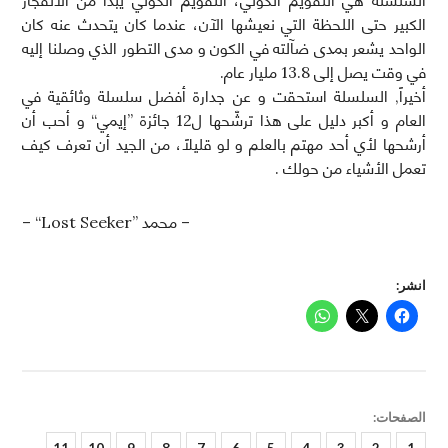
السلسلة هي التقويم الكوني، التقويم الكوني يبدأ من الانفجار
الكبير حتى اللحظة التي نعيشها الآن، عندما كان يتحدث عنه كان
الواحد يشعر بمدى ضآلته في الكون و مدى التطور الذي وصلنا إليه
في وقت يصل إلى 13.8 مليار عام.
أخيراً, السلسلة استحقت و عن جدارة أفضل سلسلة وثائقية في
العام و أكبر دليل على هذا ترشّحها ل12 جائزة ”إيمي“ و أحب أن
أرشحها لأي أحد مهتم بالعلم و لو قليلاً، من الجيد أن تعرف كيف
تعمل الأشياء من حولك .
– محمد ”Lost Seeker“ –
انشر:
الصفحات:
صفحة
صفحة
صفحة
صفحة
صفحة
صفحة
صفحة
صفحة
صفحة
صفحة
صفحة
,
11
,
10
,
9
,
8
,
7
,
6
,
5
,
4
,
3
,
2
,
1