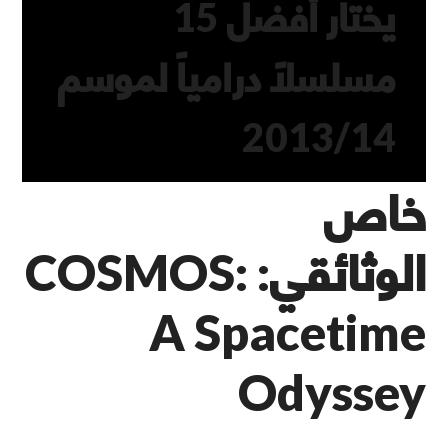
يختار أفضل 15
مسلسلاً درامياً لموسم
2013/14
خاص
الوثائقي: COSMOS:
A Spacetime
Odyssey