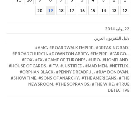
صفحة
صفحة
صفحة
صفحة
صفحة
صفحة
صفحة
صفحة
صفحة
20
,
19
,
18
,
17
,
16
,
15
,
14
,
13
,
12
22 يوليو 2014
دليل التلفزيون العربي
AMC
،
BOARDWALK EMPIRE
،
BREAKING BAD
،
BROADCHURCH
،
DOWNTON ABBEY
،
EMPIRE
،
FARGO
،
،
FOX
،
FX
،
GAME OF THRONES
،
HBO
،
HOMELAND
،
HOUSE OF CARDS
،
ITV
،
JUSTIFIED
،
MAD MEN
،
NETFLIX
،
ORPHAN BLACK
،
PENNY DREADFUL
،
RAY DONOVAN
،
SHOWTIME
،
SONS OF ANARCHY
،
THE AMERICANS
،
THE
NEWSROOM
،
THE SOPRANOS
،
THE WIRE
،
TRUE
DETECTIVE