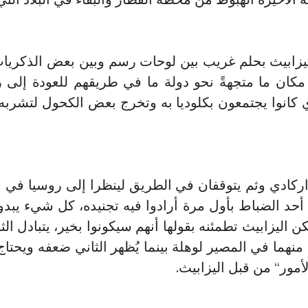
يزابيث بحلم غريب بين لوحات رسم وبين بعض الذكر
كان ما متجهةً نحو دولة ما في طريقهم للعودة إلى
 كانوا يجتمعون بكلوديا به وتخرج بعض الكحول لتشربه ب
ل اركادي وثم يتوقفان في الطريق لينظرا إلى روسيا في م
أحد الضباط بأول مرة أرادوا فيه تجنيده، كل شيء يبد
 اليزابيث تطمئنه بقولها أنهم سيكونوا بخير، يتبادل الث
ما في المصير لوهلة بينما يُظهر الثاني ضعفه ويحتاج 
مور“ من قبل اليزابيث.