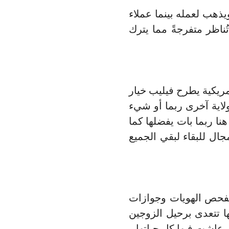
يذهب لعمله بينما عملاء
ناظر متفرجةً مما يترك
مريكية يطرح فيليب خيار
لاية آخرى ربما أو شيء
نا ربما بات يفضلها كما
جال للبقاء لبقي الجميع
تفحص الهويات وجوازات
ا تتعدى برحيل الزوجين
 عاشت فيها كل حياتها.