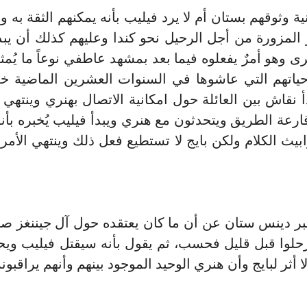
 وثوقهم بستان أم لا يرد فيليب بأنه يمكنهم الثقة به و
لمزورة من أجل الرحيل نحو كندا وعليهم كذلك أن يب
وهو أمرٌ يفعلوه فيما بعد بمشهد عاطفي نوعاً ما يُم
ياتهم التي عاشوها في السنوات العشرين الماضية خل
 نقاش بين العائلة حول امكانية الاتصال بهنري وينتهي 
ارعة الطريق ويتحدثون مع هنري ويبدأ فيليب يُخبره بأنه
ث الكلام ولكن بايج لا تستطيع فعل ذلك وينتهي الأمر 
بر دينس ستان عن أن ما كان يعتقده حول آل جيننغز صح
يرحلوا قبل قليل فحسب، ثم يقول بأنه سيقتل فيليب و
أثر لبايج وأن هنري الوحيد الموجود بينهم وأنهم يراقبونه