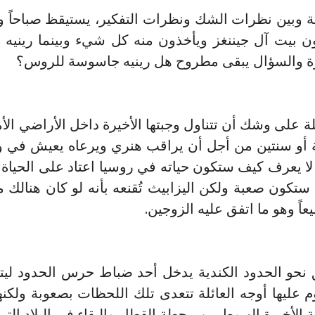
ئمة وبين نظرات الشك ونظرات التفكير، يستيقظ صباحاً و
 بيت آل جيننغز ويأخذون منه كل شيء وبينما رينيه تُ
خيرة والسؤال يبقى مطروح هل رينيه جاسوسة للروس؟
ئلة على وشك أن تتناول وجبتها الأخيرة داخل الأراضي الأ
نة أو سنتين من أجل أن يراقب هنري ويرعاه يعيش في و
لا يعرف كيف ستكون حياته في روسيا اعتاد على الحياة ه
 ستكون صعبة ولكن اليزابيث تُقنعه بأنه لو كان هنالك م
عاً وهو ما اتفق عليه الزوجين.
 نحو الحدود الكندية يدخل أحد ضباط حرس الحدود لي
 عليها أوجه العائلة تتعدى تلك اللحظات بصعوبة ولكنه
 الأخيرة الهبوط من محطة القطار والبقاء في البلاد التي