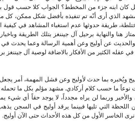
هل كان ابنه جزء من المخطط؟ الجواب كلا حسب قول باي
هد الذي أرى أنّه تم تنفيذه بأفضل شكل ممكن، كل ما 
تلطة، طريقة حدوثها عدم استغباء المشاهد في كيفية ا
از هنا والنهاية برحيل آل جيننغز بتلك الطريقة وباخبار
 والحديث عن أوليج وعن أهمية الرسالة وعما يحدث في
ي عقله الكثير من الأفكار بالاضافة لوصية آل جيننغز برع
يج ويُخبره بما حدث لأوليج وعن فشل المهمة، أمر يجعل و
لت نوعاً ما حسب كلام أركادي. مشهد مؤلم بكل ما تحم
ي والأخير وربما لن يراه مجدداً، لا يوجد حقاً أي شيء 
للحظة التي تليها فبينما يرقد أوليج في السجن يذهب و
رى الخاسر الأول من كل هذه الأحداث حتى الآن أوليج.