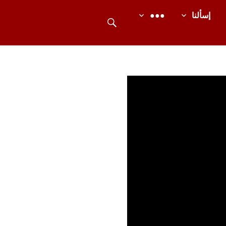
بحث
إسألنا
●●●