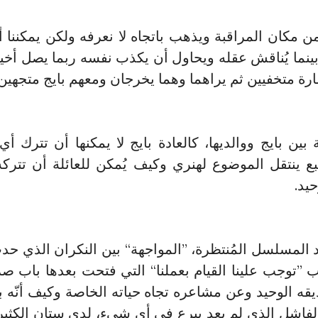
 مكان المراقبة ويذهب باتجاه لا نعرفه ولكن يمكننا أن
بينما يُناقش عقله ويحاول أن يكذب نفسه ربما يصل أخي
ارة متخفيين ثم يراهما وهما يخرجان ومعهم بايج متجهي
ين بايج ووالديها، كالعادة بايج لا يمكنها أن تترك أي 
ينتقل الموضوع لهنري وكيف يُمكن للعائلة أن تتركه خل
يد.
المسلسل المُنتظرة، ”المواجهة“ بين النكران الذي حدث 
ب ”توجب علينا القيام بعملنا“ التي فتحت بعدها باب ص
ه الوحيد وعن مشاعره تجاه حياته الخاصة وكيف أنّه ب
اشل الذي لم يعد يبرع في أي شيء، لدى ستان الكثير