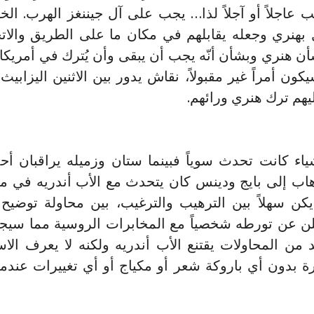
عاجلاً أو آجلاً لذا… يجب على آل جيننغز الهرب. الخط
ل بهنري وجعله يقابلهم في مكان ما على الطريق والاتجا
 هنري وبشأن أنّه يجب أن يبقى وأن يُترك في أمريكا ل
ون أمراً غير مقبولاً، نقاش يدور بين الاثنين اليزابيث 
يهم ترك هنري ورائهم.
اء كانت تحدث سوياً فبينما ستان وزميله يراقبان أحد 
هاب إلى بايج ودينس كان يتحدث مع الأب أندريه في مك
 يكن سهلاً بين الترهيب والترغيب، بين محاولة توضيح أ
 تعلن عن تورطه شخصياً مع المخابرات الروسية مما س
يد من المحاولات يقتنع الأب أندريه ولكنه لا يعرف الا
 بدون أي باروكة شعر أو مكياج أو أي تغييرات عندما ز