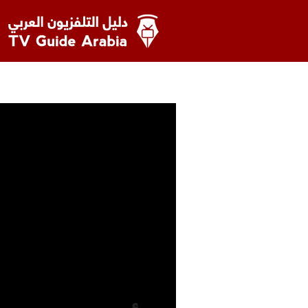
خطى
لى
لمحتوى
دليل التلفزيون العربي
THE AMERICANS