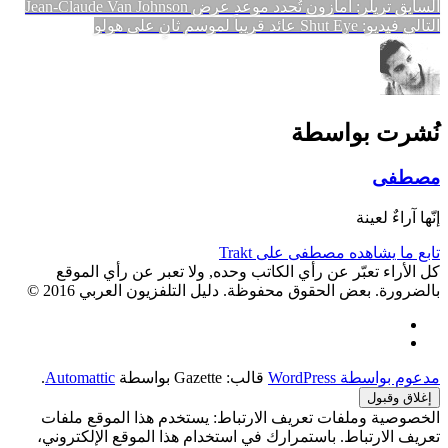
تصفّح
المقالة
السابق
تريلر: أمازون تُحدد موعد عرض Jean-Claude Van Johnson
المقالة
السابقة:
التالي
فيديو: Shut Eye عائد قريباً لموسم ثانٍ على هولو
المقالات
التالية:
نُشرت بواسطة
مصطفى
إنّها آراءٌ لعينة
تابع ما يشاهده مصطفى على Trakt
كل الأراء تعبّر عن رأي الكاتب وحده, ولا تعبر عن رأي الموقع
بالضرورة. بعض الحقوق محفوظة. دليل التلفزيون العربي 2016 ©
Facebook
Twitter
مدعوم بواسطة WordPress
قالب: Gazette بواسطة
Automattic
.
الخصوصية وملفات تعريف الارتباط: يستخدم هذا الموقع ملفات
تعريف الارتباط. باستمرارك في استخدام هذا الموقع الإلكتروني،