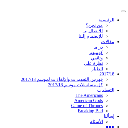
تخطى
إلى
القائمة
المحتوى
موقع عربي متخصص في أخبار ومقالات حول
دليل التلفزيون العربي
الرئيسية
الرئيسية
المسلسلات الأجنبية
من نحن؟
للإتصال بنا
للإنضمام إلينا
مقالات
دراما
كوميديا
وثائقي
نظرة على
الطيار
2017/18
فهرس التجديدات والإلغاءات لموسم 2017/18
كل مسلسلات موسم 2017/18
التغطيات
The Americans
American Gods
Game of Thrones
Breaking Bad
إسألنا
الأسئلة
●●●