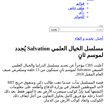
قوائم
ملف خاص
رأي
الجوائز
بحث
البحث
عن:
أخبار
،
تجديد و إلغاء
مسلسل الخيال العلمي Salvation يُجدد
لموسم ثانٍ
أعلنت CBS مؤخراً عن تجديد مسلسل الدراما والخيال العلمي
الصيفي Salvation لموسم ثانٍ سيتكون من 13 حلقة وسيُعرض صيف
العام المقبل 2018.
قصة المسلسل بدأت عندما ذهب طالب ذكي ومتفوق خريج MIT
لأحد الموظفين الصغار في وزارة الدفاع وأطلعه على معلومات
اكتشفها تُفيد بإنَّ كوكيب سيضرب الأرض بعد 6 أشهر فقط. بعد ذلك
أخذنا رحلة مع فريق كامل يحاول التعاون من أجل ايقاف ذلك
الكوكيب وانقاذ كوكب الأرض من الدمار.