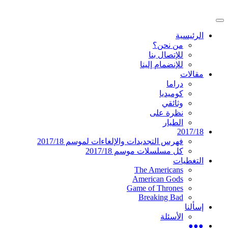
تخطى
إلى
القائمة
المحتوى
موقع عربي متخصص في أخبار ومقالات حول
دليل التلفزيون العربي
الرئيسية
الرئيسية
المسلسلات الأجنبية
من نحن؟
للإتصال بنا
للإنضمام إلينا
مقالات
دراما
كوميديا
وثائقي
نظرة على
الطيار
2017/18
فهرس التجديدات والإلغاءات لموسم 2017/18
كل مسلسلات موسم 2017/18
التغطيات
The Americans
American Gods
Game of Thrones
Breaking Bad
إسألنا
الأسئلة
●●●