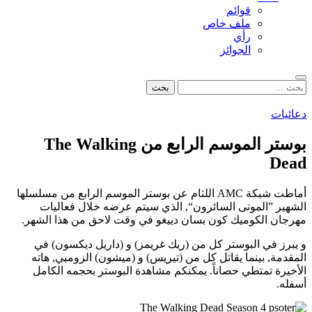
قوائم
ملف خاص
رأي
الجوائز
بحث
البحث
عن:
دعائيات
بوستر الموسم الرابع من The Walking
Dead
أماطت شبكة AMC اللثام عن بوستر الموسم الرابع من مسلسلها
الشهير ”الموتى السائرون“, الذي سيتم عرضه خلال فعاليات
مهرجان الكوميك كون بسان دييغو في وقت لاحق من هذا الشهر.
و يبرز في البوستر كل من (ريك غريمز) و (داريل ديكسون) في
المقدمة, بينما يقاتل كل من (تيريس) و (ميشون) الزومبي, هاته
الأخيرة تمتطي حصاناً. يمكنكم مشاهدة البوستر بحجمه الكامل
أسفله.