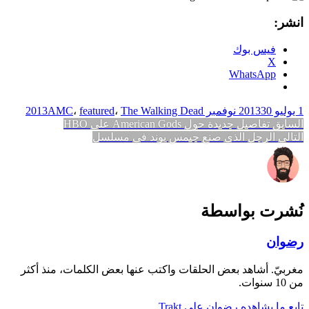
انشر:
فيس بوك
X
WhatsApp
1 يوليو 2013
30 نوفمبر 2013
The Walking Dead
،
featured
،
AMC
تصفّح
المقالة
السابق
تفاصيل جديدة حول American Gods على HBO
المقالة
السابقة:
التالي
الرجل الذي صنع جيمس بوند في مسلسل
المقالات
التالية:
نُشرت بواسطة
رضوان
مغربيّ. أشاهد بعض الحلقات واكتب عنها بعض الكلمات، منذ أكثر
من 10 سنوات.
تابع ما يشاهده رضوان على Trakt