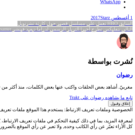
WhatsApp
1 أغسطس 2017
Starz
تصفّح
المقالة
السابق
HBO تعمل على مسلسل قصير حول كارثة تشرنوبل
المقالة
السابقة:
التالي
نتفليكس تطرح أخيراً التريلر الرسمي لدراما ديفيد فينشر Mindhunter
المقالات
التالية:
نُشرت بواسطة
رضوان
مغربيّ. أشاهد بعض الحلقات واكتب عنها بعض الكلمات، منذ أكثر من 10 سنوات.
تابع ما يشاهده رضوان على Trakt
الخصوصية وملفات تعريف الارتباط: يستخدم هذا الموقع ملفات تعريف ا
لمعرفة المزيد، بما في ذلك كيفية التحكم في ملفات تعريف الارتباط، يُ
كل الأراء تعبّر عن رأي الكاتب وحده, ولا تعبر عن رأي الموقع بالضرورة.