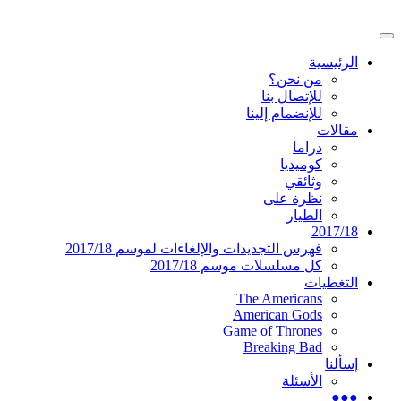
تخطى
إلى
القائمة
المحتوى
موقع عربي متخصص في أخبار ومقالات حول ال
دليل التلفزيون العربي
الرئيسية
الرئيسية
من نحن؟
للإتصال بنا
للإنضمام إلينا
مقالات
دراما
كوميديا
وثائقي
نظرة على
الطيار
2017/18
فهرس التجديدات والإلغاءات لموسم 2017/18
كل مسلسلات موسم 2017/18
التغطيات
The Americans
American Gods
Game of Thrones
Breaking Bad
إسألنا
الأسئلة
●●●