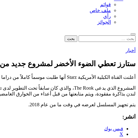
قوائم
ملف خاص
رأي
الجوائز
بحث
البحث
عن:
أخبار
ستارز تعطي الضوء الأخضر لمشروع جديد من مؤلفة Twilight ستي
أعلنت القناة الكبلية الأمريكية Starz أنها طلبت موسماً كاملاً من دراما خوارق تنتجها مؤلفة كتب Twilight ستيفاني ماير.
لندن بذاكرة مفقودة، ويتم متابعتها من قبل أعداء من الخوارق الغامضين
يتم تجهيز المسلسل لعرضه في وقت ما من عام 2018.
انشر:
فيس بوك
X