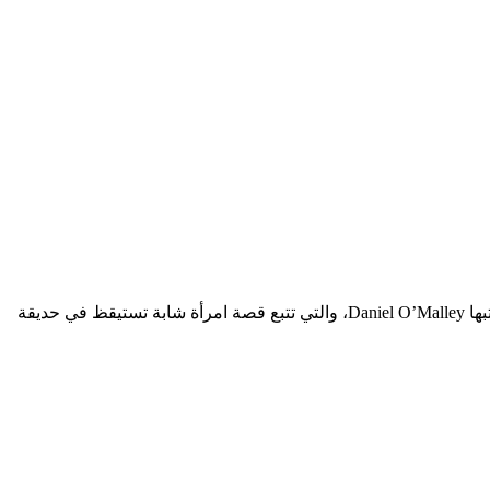
المشروع الذي يدعى The Rook، والذي كان سابقاً تحت التطوير لدى Hulu، هو عبارة عن دراما خوارق مبنية على رواية تحمل نفس الإسم لكاتبها Daniel O’Malley، والتي تتبع قصة امرأة شابة تستيقظ في حديقة