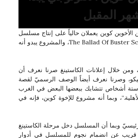
شهر المقبل
 الأخوين كوين يعملان حالياً على إنتاج مسلسل
ويسترن أنثولوجي يدعى The Ballad Of Buster Scruggs، والمشروع يبدو أنه
 ومن خلال إعلانات الكاستينغ صرنا نعرف أن
يكو، وصرنا نعرف أيضاً الوصف الرسميّ لقصة
 ستة أشخاص تتشابك ببعضها البعض في الغرب
لية.“، وبما أنه مشروع للإخوة كوين، فإنه في
لرئيسيّ وبما أن المسلسل دخل مرحلة الكاستينغ
ا قريب عن انضمام نجوم للمسلسل في أدوار