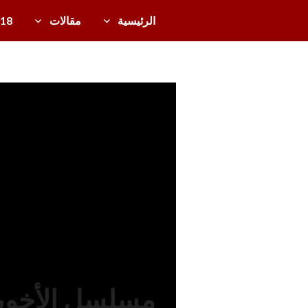
خطى
الرئيسية
مقالات
/18
لى
دل
لمحتوى
ي
ل
أخبار
ال
تل
ف
زي
و
ن
ال
ع
رب
ي
مسلسل الأخوين 