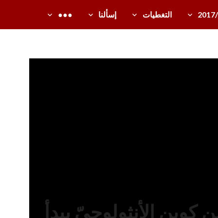
2017
التغطيات
إسألنا
●●●
كوين الأنثولوجيّ يبدأ