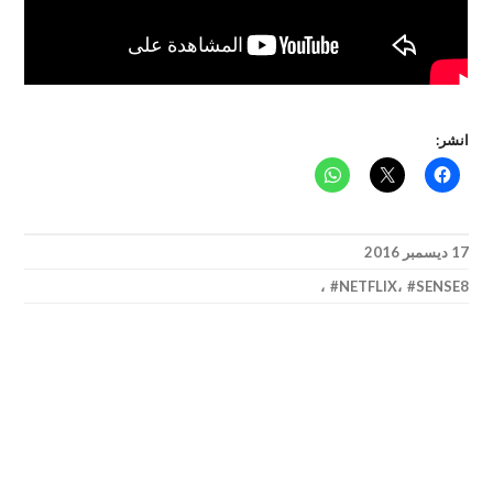
انشر:
17 ديسمبر 2016
،
NETFLIX
،
SENSE8