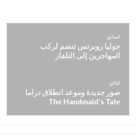
تصفّح
السابق
جوليا روبرتس تنضم لركب
المقالة
المقالات
السابقة:
المهاجرين إلى التلفاز
التالي
صور جديدة وموعد انطلاق دراما
المقالة
التالية:
The Handmaid’s Tale