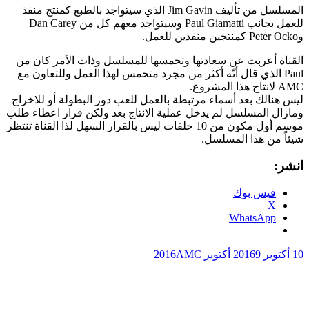
المسلسل من تأليف Jim Gavin الذي سيتواجد بالطبع كمنتج منفذ
للعمل بجانب Paul Giamatti وسيتواجد معهم كل من Dan Carey
وPeter Ocko كمنتجين منفذين للعمل.
القناة أعربت عن سعادتها وتحمسها للمسلسل وذات الأمر كان من
Paul الذي قال أنّه أكثر من مجرد متحمس لهذا العمل وللتعاون مع
AMC لانتاج هذا المشروع.
ليس هنالك بعد أسماء مرتبطة بالعمل للعب دور البطولة أو للاخراج
ومازال المسلسل لم يدخل عملية الانتاج بعد ولكن قرار اعطاء طلب
موسم أول مكون من 10 حلقات ليس بالقرار السهل لذا القناة تنتظر
شيئاً من هذا المسلسل.
انشر:
فيس بوك
X
WhatsApp
10 أكتوبر 2016
9 أكتوبر 2016
AMC