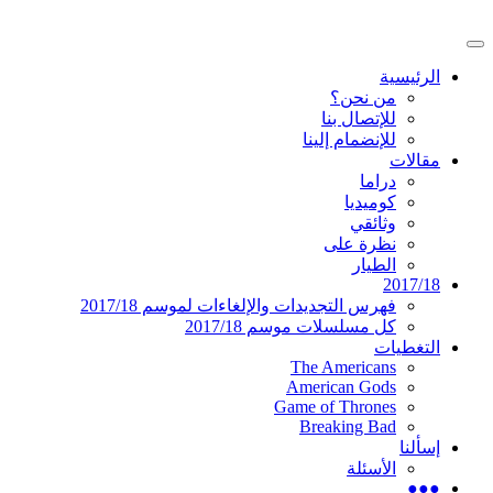
تخطى
إلى
القائمة
المحتوى
موقع عربي متخصص في أخبار ومقالات حول
دليل التلفزيون العربي
الرئيسية
الرئيسية
المسلسلات الأجنبية
من نحن؟
للإتصال بنا
للإنضمام إلينا
مقالات
دراما
كوميديا
وثائقي
نظرة على
الطيار
2017/18
فهرس التجديدات والإلغاءات لموسم 2017/18
كل مسلسلات موسم 2017/18
التغطيات
The Americans
American Gods
Game of Thrones
Breaking Bad
إسألنا
الأسئلة
●●●