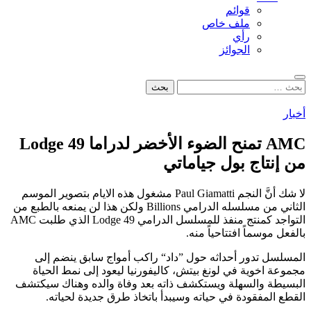
قوائم
ملف خاص
رأي
الجوائز
بحث
البحث
عن:
أخبار
AMC تمنح الضوء الأخضر لدراما Lodge 49
من إنتاج بول جياماتي
لا شك أنَّ النجم Paul Giamatti مشغول هذه الايام بتصوير الموسم
الثاني من مسلسله الدرامي Billions ولكن هذا لن يمنعه بالطبع من
التواجد كمنتج منفذ للمسلسل الدرامي Lodge 49 الذي طلبت AMC
بالفعل موسماً افتتاحياً منه.
المسلسل تدور أحداثه حول ”داد“ راكب أمواج سابق ينضم إلى
مجموعة اخوية في لونغ بيتش، كاليفورنيا ليعود إلى نمط الحياة
البسيطة والسهلة ويستكشف ذاته بعد وفاة والده وهناك سيكتشف
القطع المفقودة في حياته وسيبدأ باتخاذ طرق جديدة لحياته.