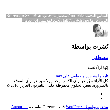
تصفّح
المقالة
السابق
النجمة Anna Friel تنضم إلى جانب Sean Bean في Broken
المقالة
السابقة:
التالي
دراما Halt & Catch Fire تُجدد لموسم رابع ختامي
المقالات
التالية:
نُشرت بواسطة
مصطفى
إنّها آراءٌ لعينة
تابع ما يشاهده مصطفى على Trakt
كل الأراء تعبّر عن رأي الكاتب وحده, ولا تعبر عن رأي الموقع
بالضرورة. بعض الحقوق محفوظة. دليل التلفزيون العربي 2016 ©
Facebook
Twitter
مدعوم بواسطة WordPress
قالب: Gazette بواسطة
Automattic
.