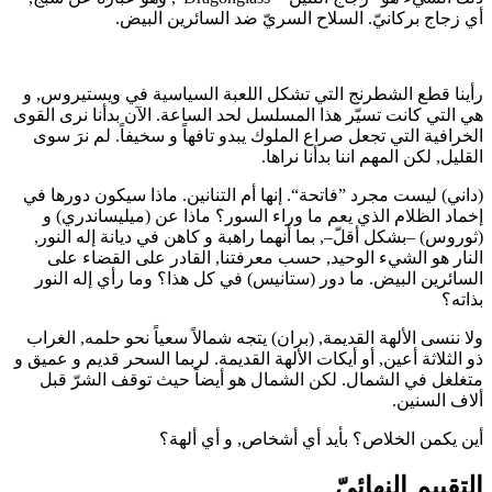
أي زجاج بركانيّ. السلاح السريّ ضد السائرين البيض.
رأينا قطع الشطرنج التي تشكل اللعبة السياسية في ويستيروس, و
هي التي كانت تسيّر هذا المسلسل لحد الساعة. الآن بدأنا نرى القوى
الخرافية التي تجعل صراع الملوك يبدو تافهاً و سخيفاً. لم نرَ سوى
القليل, لكن المهم اننا بدأنا نراها.
(داني) ليست مجرد ”فاتحة“. إنها أم التنانين. ماذا سيكون دورها في
إخماد الظلام الذي يعم ما وراء السور؟ ماذا عن (ميليساندري) و
(ثوروس) –بشكل أقلّ–, بما أنهما راهبة و كاهن في ديانة إله النور,
النار هو الشيء الوحيد, حسب معرفتنا, القادر على القضاء على
السائرين البيض. ما دور (ستانيس) في كل هذا؟ وما رأي إله النور
بذاته؟
ولا ننسى الألهة القديمة, (بران) يتجه شمالاً سعياً نحو حلمه, الغراب
ذو الثلاثة أعين, أو أيكات الألهة القديمة. لربما السحر قديم و عميق و
متغلغل في الشمال. لكن الشمال هو أيضاً حيث توقف الشرّ قبل
ألاف السنين.
أين يكمن الخلاص؟ بأيد أي أشخاص, و أي ألهة؟
التقييم النهائيّ