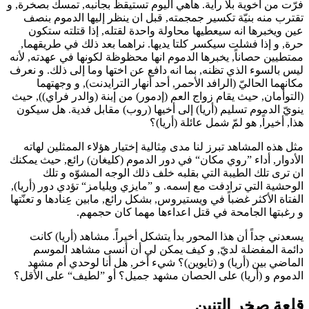
فرّت من أخوية بلا راية. هاهي اليوم تستيقظ بجانبه, تمسك بصخرة, و
تقترب منه بنيّة تكسير جمجمته, قبل ان ينظر إليها الدموم بنصف
عين ويخبرها انه سيعطيها محاولة واحدة لقتله, إذا قتلته ستكون
حرة, و إذا فشلت سيكسر كلتا يديها. نراهما بعد ذلك في طريقهما,
ممتطيين حصاناً, يخبرها الدموم انها محظوظة لكونها في عهدته, لأنه
ليس بالسوء الذي تظنه, بما انه دافع عن اختها وما إلى ذلك. و نعرف
مكانهما الحاليّ (الرافد الأحمر, أحد أنهار الترايدنت), و وجهتهما
(التوأمان, حيث يقام زواج العم (إدمور) من إبنة (والدر فراي)), حيث
ينويّ الدموم تسليم (أريا) إلى أخيها (روب) مقابل فدية. هل سيكون
هذا, أخيراً, هو لمّ شمل عائلة (أريا)؟
مثل هذه المشاهد تبرز لنا مدى مِثالية إختيار هؤلاء الممثلين لهاته
الأدوار, أداء ”روي مكان“ في دور الدموم (كليغان) رائع, حيث يمكنك
ان ترى تلك الطيبة التي بقلبه خلف ذلك الوجه المشوّه و تلك
الوحشية التي ترادفت مع إسمه. و ”مايزي ويليامز“ تؤدي دور (أريا),
الفتاة الأكثر غضباً في ويستيروس, بشكل رائع, مابين عِنادها و تعنّتها
و رغبتها الجامحة في قتل اعداءها مهما كان حجمهم.
يسعدني جداً أن هذا المحور بدأ يتشكل أخيراً. مشاهد (أريا) كانت
دائمة المفضلة لديّ, و كيف يمكن لي أن أنسى مشاهد الموسم
الماضي بين (أريا) و (تايوين)؟ شيء أخر, هل أنا لوحدي أم مشهد
الدموم و (أريا) على الحصان مشهد جميل؟ أو ”لطيف“ على الأقل؟
قلعة صخر التنين