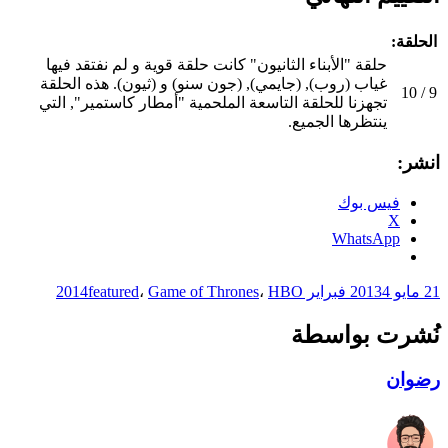
الحلقة:
حلقة "الأبناء الثانيون" كانت حلقة قوية و لم نفتقد فيها
غياب (روب), (جايمي), (جون سنو) و (ثيون). هذه الحلقة
9 / 10
تجهزنا للحلقة التاسعة الملحمية "أمطار كاستمير", التي
ينتظرها الجميع.
انشر:
فيس بوك
X
WhatsApp
21 مايو 2013
4 فبراير 2014
HBO
،
Game of Thrones
،
featured
نُشرت بواسطة
رضوان