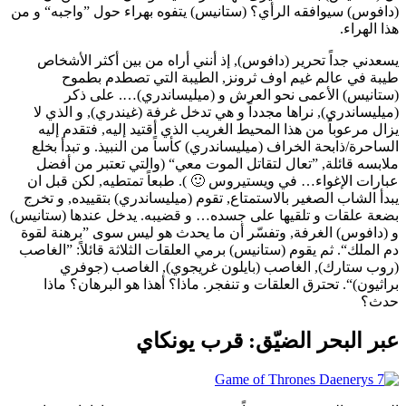
(دافوس) سيوافقه الرأي؟ (ستانيس) يتفوه بهراء حول ”واجبه“ و من
هذا الهراء.
يسعدني جداً تحرير (دافوس), إذ أنني أراه من بين أكثر الأشخاص
طيبة في عالم غيم اوف ثرونز, الطيبة التي تصطدم بطموح
(ستانيس) الأعمى نحو العرش و (ميليساندري)…. على ذكر
(ميليساندري), نراها مجدداً و هي تدخل غرفة (غيندري), و الذي لا
يزال مرعوباً من هذا المحيط الغريب الذي أقتيد إليه, فتقدم إليه
الساحرة/ذابحة الخراف (ميليساندري) كأساً من النبيذ. و تبدأ بخلع
ملابسه قائلة, ”تعال لتقاتل الموت معي“ (والتي تعتبر من أفضل
عبارات الإغواء… في ويستيروس 🙂 ). طبعاً تمتطيه, لكن قبل ان
يبدأ الشاب الصغير بالاستمتاع, تقوم (ميليساندري) بتقييده, و تخرج
بضعة علقات و تلقيها على جسده… و قضيبه. يدخل عندها (ستانيس)
و (دافوس) الغرفة, وتفسّر أن ما يحدث هو ليس سوى ”برهنة لقوة
دم الملك“. ثم يقوم (ستانيس) برمي العلقات الثلاثة قائلاً: ”الغاصب
(روب ستارك), الغاصب (بايلون غريجوي), الغاصب (جوفري
براثيون)“. تحترق العلقات و تنفجر. ماذا؟ أهذا هو البرهان؟ ماذا
حدث؟
عبر البحر الضيّق: قرب يونكاي