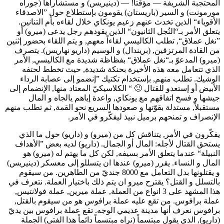
المحتجبة الشريفة — مؤقتاً! — (دينيريس) و مستشاراها (جوراه
مورمونت) و السير (باريستان) يقومون بإستطلاع حول ”الاصدقاء
الأقوياء“ الذين تخدث عنهم زعيم يونكاي خلال لقاءه بأم التنانين.
يتعلق الأمر بـ“النُجل الثانيون“ الذين يقودهم رجل يدعى (ميرو) أو
”نغل عملاق“, تطلب الكاليسي لقاءاً معهم, و يتم اللقاء بحضور إثنين
من القادة المرتزقين, (بريندال) و الوسيم (داريو نهاريس). يتصرف
(ميرو) المدعوّ بـ“نغل عملاق“ بفظاظة شديدة مع الكاليسي, الأمر
الذي تتعامل معه هذه الأخيرة بحنكة شديدة, حيث تخطط لحتفه
الوشيك. تطلب منهم, بإستخدام تكتيك ”إنضمو إلى عصابة الرداء
الأبيض أو إستعدو للقتال 🙂 “ الكلاسيكيّ المعتاد منها, الإنضمام إلى
جيشها و فسخ اتفاقهم مع يونكاي, واعدة إياهم يالجاه و المال
مستقبلاً, مستدلة بقوّتها و صعودها السريع نحو القمة, ثم تطلب منهم
الإنصراف و تمنحهم برميل نبيذ ليفكّرو في الأمر.
يفكّرون في الأمر, يتناقش كل من (ميرو) و (داريو) حول ما الذي
يستحق القتال لأجله: المال أو الجمال. (داريو) لديه بعض ”الأهداف
النبيلة“ عندما يتعلق الأمر بسيفه, لكن كل ما يهتم له (ميرو) هو
المال و النساء. يقرر (ميرو) عندها ان يتسللو إلى معسكر (دينيريس)
و يقتلونها بدل التعامل مع 8000 جنديّ من الطاهرين. من سيقوم
بالتسلل و القتل؟ يقترح ميرو ان يتم ذلك باختيار العملة. نتعرف في
هذا المشهد على 3 انواع من العملة, عملة ميرين, عملة فولانتيس,
عملة برافوس. من تقع عليه عملة برافوس هو من سيقوم بالقتل,
برافوس نعرف أنها مدينة عديمي الوجه. تقع عملة برافوس بين يديّ
(داريو), الذي يقول مبتسماً (نراه مبتسماً دائماً هذا الفتى) الجملة