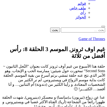
قوائم
ملف خاص
رأي
الجوائز
بحث
البحث
عن:
Game of Thrones
غيم اوف ثرونز, الموسم 3 الحلقة 8: رأس
أفضل من ثلاثة
حلقة هذا الأسبوع من غيم أوف ثرونز كانت بعنوان ”النُجل الثانيون ~
Second Sons“ تمحورت حول شيئين: ممارسة الحب و الإنجاب. وهو
الأمر الذي نتج عنه حلقة تمشي برتم أسرع من بقية الموسم. الحلقة
كانت بداية موسم الزواج في ويستيروس, لم نر الكثير من
الشخصيات المعتادة, و رأينا الكثير من (دندونة) أم التنانين… و أنا
أقصد… الكثيـــر! 🙂
عدا عن زواج (تيريون) بـ(سانسا) و معسكر (دينيريس), شهدت الحلقة
ظهوراً رائعاً من الشجاعة (أريا), الفتاة الأكثر غضباً في ويستيروس, و
بسالة (سامويل تارلي) أمام سائر أبيض حقيقيّ!