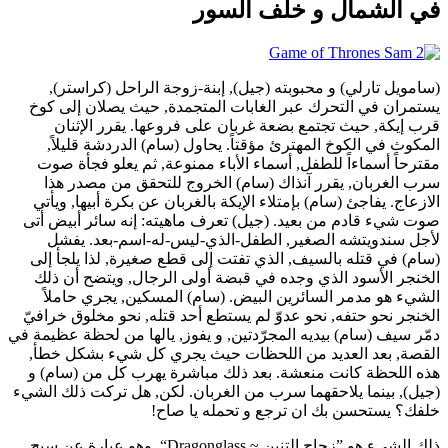
في الشمال و خلف السور
(سامويل تارلي) و محبوبته (جيل), إبنة-زوجة الراحل (كراستر),
يستمران في التحرك عبر الغابات المتجمدة, حيث يصلان إلى كوخ
قرب إيكة, حيث تجتمع بضعة غربان على فروعها. يقرر الإثنان
المكوث في الكوخ المهترئ مؤقتاً. يحاول (سام) الدردشة قليلاً,
مقترحاً أسماءاً للطفل, أسماء الأباء ممنوعة, ثم يعلو فجأة صوت
سرب الغربان, يقرر آنذاك (سام) الخروج للتحقق من مصدر هذا
الازعاج. يفاجئ (سام) بإمتلاء الإيكة بالغربان عن بكرة أبيها, ويأتي
صوت شيء قادم من بعيد. (جيل) تعرف ماهيته: إنه سائر أبيض أتى
لأجل سندويتشه الصغير, الطفل-الذي-ليس-له-اسم-بعد. يفشل
(سام) في قتله بالسيف, الذي تفتت إلى قطع صغيرة, لذا يلجأ إلى
الخنجر الأسود الذي وجده في قبضة أولى الرجال, ويتضح أن ذلك
الشيء هو مدمر السائرين البيض. (سام) المسكين, يجري حاملاً
الخنجر نحو حتفه, نحو عدوّ لم يستطع أحد قتله, نحو مخلوق خرافيّ
دمّر سيف (سام) بيديه المجرّدتين, و يفوز, يالها من لحظة عظيمة في
القصة, بعد العديد من اللحظات حيث يجري كل شيء بشكل خطأ,
هذه اللحظة كانت منعشة. بعد ذلك مباشرة يهرب كل من (سام) و
(جيل), بينما يلاحقهما سرب من الغربان. لكن, هل تركت ذلك الشيء
خلفك؟ يستحسن بك ان ترجع و تحمله يا صاح!
ذلك الشيء هو ”زجاج التنين ~ Dragonglass“, وهو عبارة عن سبج,