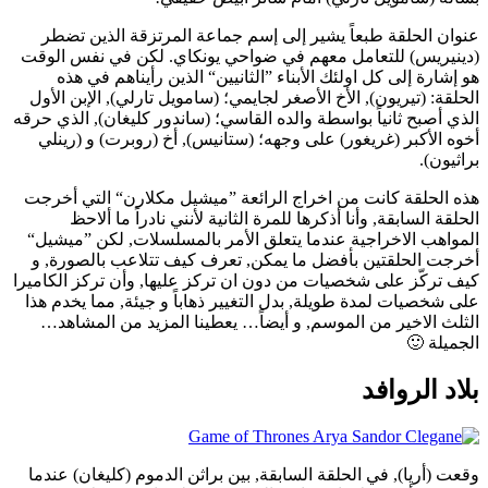
عنوان الحلقة طبعاً يشير إلى إسم جماعة المرتزقة الذين تضطر
(دينيريس) للتعامل معهم في ضواحي يونكاي. لكن في نفس الوقت
هو إشارة إلى كل اولئك الأبناء ”الثانيين“ الذين رأيناهم في هذه
الحلقة: (تيريون), الأخ الأصغر لجايمي؛ (سامويل تارلي), الإبن الأول
الذي أصبح ثانياً بواسطة والده القاسي؛ (ساندور كليغان), الذي حرقه
أخوه الأكبر (غريغور) على وجهه؛ (ستانيس), أخ (روبرت) و (رينلي
براثيون).
هذه الحلقة كانت من اخراج الرائعة ”ميشيل مكلارن“ التي أخرجت
الحلقة السابقة, وأنا أذكرها للمرة الثانية لأنني نادراً ما ألاحظ
المواهب الاخراجية عندما يتعلق الأمر بالمسلسلات, لكن ”ميشيل“
أخرجت الحلقتين بأفضل ما يمكن, تعرف كيف تتلاعب بالصورة, و
كيف تركّز على شخصيات من دون ان تركز عليها, وأن تركز الكاميرا
على شخصيات لمدة طويلة, بدل التغيير ذهاباً و جيئة, مما يخدم هذا
الثلث الاخير من الموسم, و أيضاً… يعطينا المزيد من المشاهد…
الجميلة 🙂
بلاد الروافد
وقعت (أريا), في الحلقة السابقة, بين براثن الدموم (كليغان) عندما