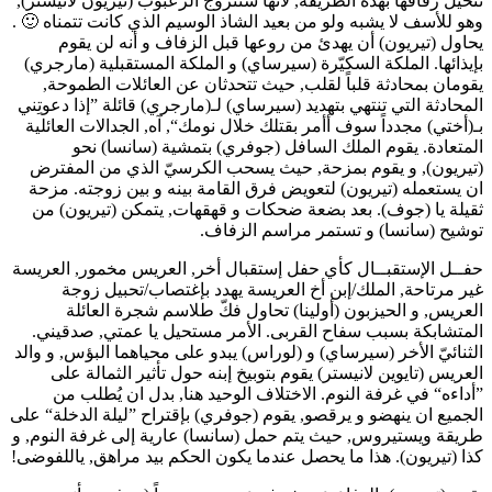
تتخيل زفافها بهذه الطريقة, لأنها ستتزوج الزعبوب (تيريون لانيستر),
وهو للأسف لا يشبه ولو من بعيد الشاذ الوسيم الذي كانت تتمناه 🙂 .
يحاول (تيريون) أن يهدئ من روعها قبل الزفاف و أنه لن يقوم
بإيذائها. الملكة السكيّرة (سيرساي) و الملكة المستقبلية (مارجري)
يقومان بمحادثة قلباً لقلب, حيث تتحدثان عن العائلات الطموحة,
المحادثة التي تنتهي بتهديد (سيرساي) لـ(مارجري) قائلة ”إذا دعوتِني
بـ(أختي) مجدداً سوف أأمر بقتلك خلال نومك“, آه, الجدالات العائلية
المتعادة. يقوم الملك السافل (جوفري) بتمشية (سانسا) نحو
(تيريون), و يقوم بمزحة, حيث يسحب الكرسيّ الذي من المفترض
ان يستعمله (تيريون) لتعويض فرق القامة بينه و بين زوجته. مزحة
ثقيلة يا (جوف). بعد بضعة ضحكات و قهقهات, يتمكن (تيريون) من
توشيح (سانسا) و تستمر مراسم الزفاف.
حفــل الإستقبــال كأي حفل إستقبال أخر, العريس مخمور, العريسة
غير مرتاحة, الملك/إبن أخ العريسة يهدد بإغتصاب/تحبيل زوجة
العريس, و الحيزبون (أولينا) تحاول فكّ طلاسم شجرة العائلة
المتشابكة بسبب سفاح القربى. الأمر مستحيل يا عمتي, صدقيني.
الثنائيّ الأخر (سيرساي) و (لوراس) يبدو على محياهما البؤس, و والد
العريس (تايوين لانيستر) يقوم بتوبيخ إبنه حول تأثير الثمالة على
”أداءه“ في غرفة النوم. الاختلاف الوحيد هنا, بدل ان يُطلب من
الجميع ان ينهضو و يرقصو, يقوم (جوفري) بإقتراح ”ليلة الدخلة“ على
طريقة ويستيروس, حيث يتم حمل (سانسا) عارية إلى غرفة النوم, و
كذا (تيريون). هذا ما يحصل عندما يكون الحكم بيد مراهق, ياللفوضى!