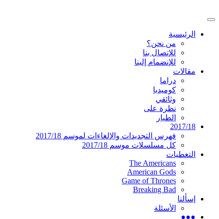
تخطى
إلى
القائمة
المحتوى
موقع عربي متخصص في أخبار ومقالات حول
دليل التلفزيون العربي
الرئيسية
الرئيسية
المسلسلات الأجنبية
من نحن؟
للإتصال بنا
للإنضمام إلينا
مقالات
دراما
كوميديا
وثائقي
نظرة على
الطيار
2017/18
فهرس التجديدات والإلغاءات لموسم 2017/18
كل مسلسلات موسم 2017/18
التغطيات
The Americans
American Gods
Game of Thrones
Breaking Bad
إسألنا
الأسئلة
●●●