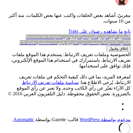
مغربيّ. أشاهد بعض الحلقات واكتب عنها بعض الكلمات، منذ أكثر
من 10 سنوات.
تابع ما يشاهده رضوان على Trakt
تصفّح
المقالة
السابق
أول فيديو للموسم الرابع من Boardwalk Empire
المقالة
السابقة:
التالي
Ang Lee ينسحب من اخراج بايلوت مسلسل قناة FX
المقالات
التالية:
الخصوصية وملفات تعريف الارتباط: يستخدم هذا الموقع ملفات
تعريف الارتباط. باستمرارك في استخدام هذا الموقع الإلكتروني،
فإنك توافق على استخدامها.
لمعرفة المزيد، بما في ذلك كيفية التحكم في ملفات تعريف
الارتباط، يُرجى الاطلاع هنا:
سياسة ملفات تعريف الارتباط
كل الأراء تعبّر عن رأي الكاتب وحده, ولا تعبر عن رأي الموقع
بالضرورة. بعض الحقوق محفوظة. دليل التلفزيون العربي 2016 ©
Facebook
Twitter
مدعوم بواسطة WordPress
قالب: Gazette بواسطة
Automattic
.