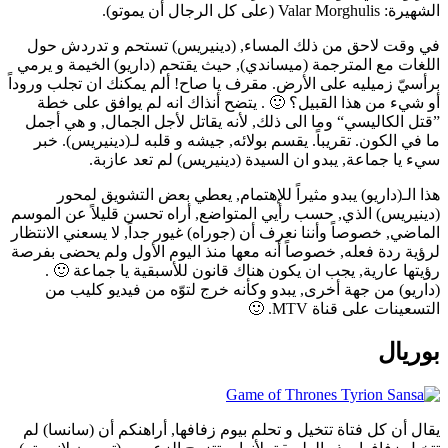
الشهيرة: Valar Morghulis (على كل الرجال أن يموتو).
في وقت لاحق من ذلك المساء, (دينيريس) تستحم و تدردش حول
اللغات مع المترجمة (ميساندي), حيث يقتحم (داريو) الخيمة و يرمي
برأسيّ زميليه على الأرض. مقرف يا صاح! ألم يمكنك ان تجلب وروداً
أو شيء من هذا القبيل؟ 🙂 . يتضح أنذاك انه لم يوافق على خطة
”قتل الكاليسي“ وما الى ذلك, لأنه يقاتل لأجل الجمال, و هي أجمل
ما في الكون. تقريباً. يقسم بولائه, جيشه و قلبه لـ(دينيريس). خبر
سيء يا جماعة, يبدو ان السيدة (دينيريس) لم تعد عازبة.
هذا الـ(داريو) يبدو مثيراً للإهتمام, يعطي بعض التشويق لمحور
(دينيريس) الذي, حسب رأيي المتواضع, أراه تحسن قليلاً عن الموسم
الماضي, خصوصاً وأننا نعرف أن (جوراه) غيور جداً, لا يسعني الانتظار
لرؤية ردة فعله, خصوصاً أنه معها منذ اليوم الأول ولم يحضى بفرصة
رؤيتها عارية, يجب ان يكون هناك قانون للأسبقية يا جماعة 🙂 .
(داريو) من جهة أخرى, يبدو وكأنه خرج لتوّه من فيديو كليب من
التسعينات على قناة MTV. 🙂
بوريال
يقال أن كل فتاة تتخيل و تحلم بيوم زفافها, أراهنكم أن (سانسا) لم