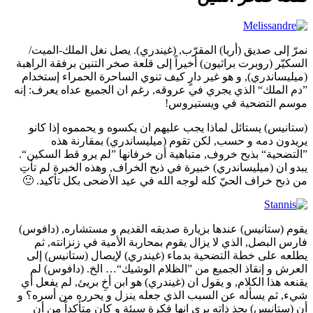
نمرّ إلى صديق (أريا) المقرّب, (غيندري). يصل نغل الملك-الميت/
السكيّر (روبرت براثيون) أخيراً إلى قلعة صخر التنين برفقة الراهبة
(ميليساندري), و هو غير دارٍ كيف تنوي الساحرة الحمراء إستخدام
”دم الملك“ الذي يجري في عروقه, رغم ان الجميع عداه يعرف: إنه
موسم التضحية في ويستيروس!
(ستانيس) يستائل لماذا يجب عليهم ان يكسوه و يحمموه إذا كانو
يريدون دمه و حسب, لكن تقوم (ميليساندري) بمقارنة هذه
”التضحية“ بذبح خروف, متباهية أن خرفانها ”لم يرو قط السكين“.
يبدو ان (ميليساندري) خبيرة في ذبح الخراف, وهذه الخبرة لم تأتِ
من ذبح خراف الحيّ كله لوجه الله في عيد الأضحى بكل تأكيد. 🙂
يقوم (ستانيس) عندها بزيارة صديقه القديم و مستشاره, (دافوس)
فارس البصل, الذي لا يزال يقوم بمحاربة الأمية في زنزانته, ثم
يطلعه على خطة التضحية بدماء (غيندري) لإيصال (ستانيس) إلى
العرش و إنقاذ الجميع من ”الظلام الوشيك“… الخ. (دافوس) لم
يقنعه هذا الكلام, و يقول ان (غيندري) هو ابن أخِ بريئ, لم يفعل أي
شيء, ثم يسأله عن السبب الذي جعله ينزل و يحرره من أسره؟ و
أن (ستانيس) بحذ ذاته يرى انها فكرة سيئة و كان متأكداً من أن