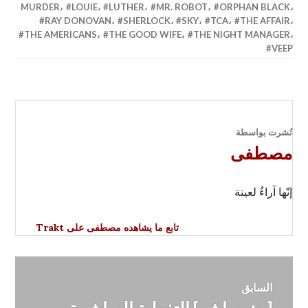
MURDER
،
LOUIE
،
LUTHER
،
MR. ROBOT
،
ORPHAN BLACK
،
RAY DONOVAN
،
SHERLOCK
،
SKY
،
TCA
،
THE AFFAIR
،
THE AMERICANS
،
THE GOOD WIFE
،
THE NIGHT MANAGER
،
VEEP
نُشرت بواسطة
مصطفى
إنّها آراءٌ لعينة
تابع ما يشاهده مصطفى على Trakt
تصفّح
السابق
[بث مباشر] التغطية المباشرة
المقالة