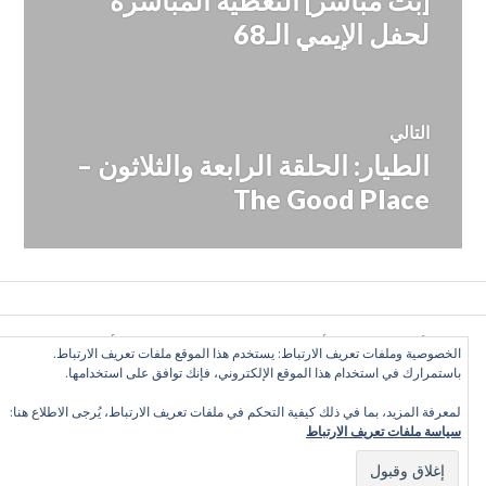
المقالات
السابقة:
لحفل الإيمي الـ68
التالي
الطيار: الحلقة الرابعة والثلاثون –
المقالة
التالية:
The Good Place
كل الأراء تعبّر عن رأي الكاتب وحده, ولا تعبر عن رأي الموقع
الخصوصية وملفات تعريف الارتباط: يستخدم هذا الموقع ملفات تعريف الارتباط.
بالضرورة. بعض الحقوق محفوظة. دليل التلفزيون العربي 2016
باستمرارك في استخدام هذا الموقع الإلكتروني، فإنك توافق على استخدامها.
©
لمعرفة المزيد، بما في ذلك كيفية التحكم في ملفات تعريف الارتباط، يُرجى الاطلاع هنا:
سياسة ملفات تعريف الارتباط
Twitter
Facebook