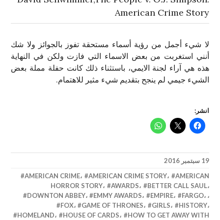
American Crime Story
لا شيء أجمل من رؤية أسماء مستحقة تفوز بالجوائز ولا شك
أنني استغربت من بعض الاسماء التي فازت ولكن في النهاية
هذه هي آراء لجنة الايمي، باستثناء ذلك كانت حفلة مملة بعض
الشيء جيمي لم ينجح بتقديم شيء مثير للاهتمام.
انشر:
19 سبتمبر 2016
AMERICAN CRIME
،
AMERICAN CRIME STORY
،
AMERICAN
HORROR STORY
،
AWARDS
،
BETTER CALL SAUL
،
DOWNTON ABBEY
،
EMMY AWARDS
،
EMPIRE
،
FARGO
،
،
FOX
،
GAME OF THRONES
،
GIRLS
،
HISTORY
،
HOMELAND
،
HOUSE OF CARDS
،
HOW TO GET AWAY WITH