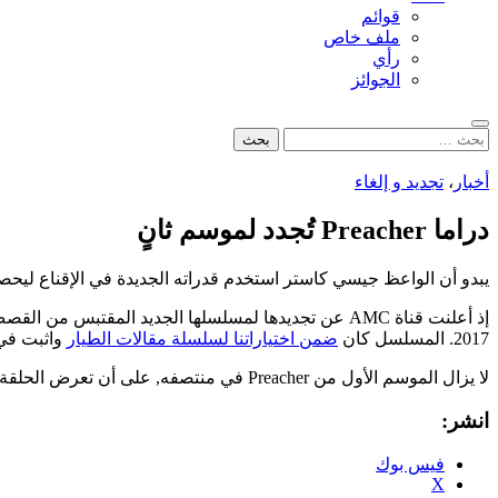
قوائم
ملف خاص
رأي
الجوائز
بحث
البحث
عن:
أخبار
،
تجديد و إلغاء
دراما Preacher تُجدد لموسم ثانٍ
يبدو أن الواعظ جيسي كاستر استخدم قدراته الجديدة في الإقناع ليحصل Preacher على موسم ثا
2017. المسلسل كان
ضمن اختياراتنا لسلسلة مقالات الطيار
واثبت في 
لا يزال الموسم الأول من Preacher في منتصفه, على أن تعرض الحلقة السادسة يوم الأحد القادم.
انشر:
فيس بوك
X