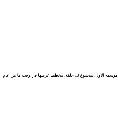
إذ أعلنت قناة AMC عن تجديدها لمسلسلها الجديد المقتبس من القصص المصورة التي تحمل نفس الإسم لموسم ثانٍ أطول بثلاثة حلقات من موسمه الأول, بمجموع 13 حلقة, مخطط عرضها في وقت ما من عام