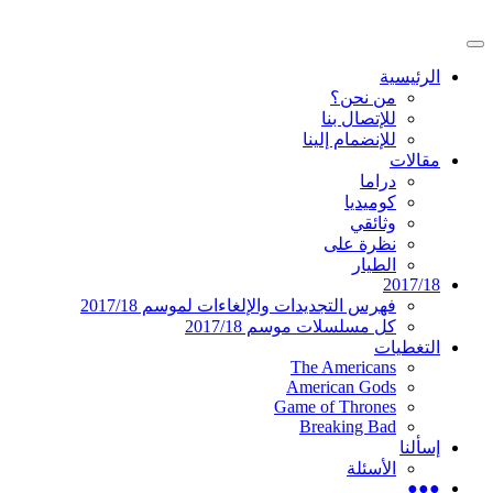
تخطى
إلى
القائمة
المحتوى
موقع عربي متخصص في أخبار ومقالات حول ال
دليل التلفزيون العربي
الرئيسية
الرئيسية
من نحن؟
للإتصال بنا
للإنضمام إلينا
مقالات
دراما
كوميديا
وثائقي
نظرة على
الطيار
2017/18
فهرس التجديدات والإلغاءات لموسم 2017/18
كل مسلسلات موسم 2017/18
التغطيات
The Americans
American Gods
Game of Thrones
Breaking Bad
إسألنا
الأسئلة
●●●