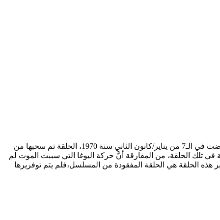
ليس النسخة التي تشاهدوها حالياً والتي تنتجها CBS، بل النسخة الأصلية القديمة حلقة بعنوان ”Bored, She Hung Herself“ عُرضت في الـ7 من يناير/كانون الثاني سنة 1970، الحلقة تم سحبها من
ي تلك الحلقة، من المفارقة أنَّ حركة اليوغا التي سببت الموت لم
قة للموت بل كانت تعتبر حسب المسلسل وسرد احداث القصة انها حركة يوغا صحية وجيدة، على عكس حلقة Twilight Zone تعتبر هذه الحلقة هي الحلقة المفقودة من المسلسل،فلم يتم توفريرها