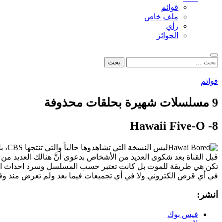
قوائم
ملف خاص
رأي
الجوائز
بحث
البحث
عن:
قوائم
9 مسلسلات شهيرة بحلقات محذوفة
8- Hawaii Five-O
قبل القناة بعد شكوى العديد من الأشخاص بدعوى أنَّ هنالك العديد م
في أي قرص الكتروني ولا في أي تجميعات فيما بعد ولم تعرض منذ و
انشر:
فيس بوك