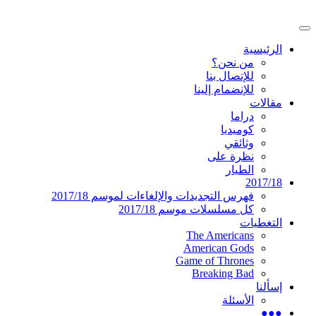
تخطى
إلى
القائمة
المحتوى
موقع عربي متخصص في أخبار ومقالات حول ال
دليل التلفزيون العربي
الرئيسية
الرئيسية
من نحن؟
للإتصال بنا
للإنضمام إلينا
مقالات
دراما
كوميديا
وثائقي
نظرة على
الطيار
2017/18
فهرس التجديدات والإلغاءات لموسم 2017/18
كل مسلسلات موسم 2017/18
التغطيات
The Americans
American Gods
Game of Thrones
Breaking Bad
إسألنا
الأسئلة
●●●