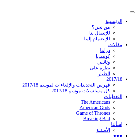
تخطى
إلى
القائمة
المحتوى
موقع عربي متخصص في أخبار ومقالات حول
دليل التلفزيون العربي
الرئيسية
الرئيسية
المسلسلات الأجنبية
من نحن؟
للإتصال بنا
للإنضمام إلينا
مقالات
دراما
كوميديا
وثائقي
نظرة على
الطيار
2017/18
فهرس التجديدات والإلغاءات لموسم 2017/18
كل مسلسلات موسم 2017/18
التغطيات
The Americans
American Gods
Game of Thrones
Breaking Bad
إسألنا
الأسئلة
●●●