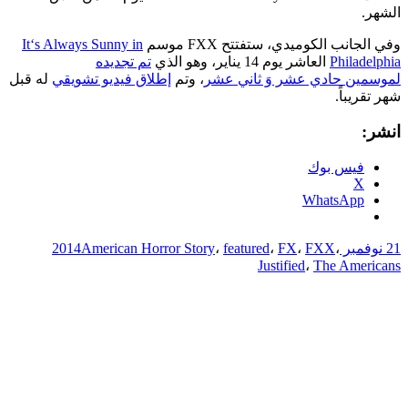
الشهر.
وفي الجانب الكوميدي، ستفتتح FXX موسم
It‘s Always Sunny in
Philadelphia
العاشر يوم 14 يناير، وهو الذي
تم تجديده
لموسمين حادي عشر وَ ثاني عشر
، وتم
إطلاق فيديو تشويقي
له قبل
شهر تقريباً.
انشر:
فيس بوك
X
WhatsApp
21 نوفمبر 2014
،
FXX
،
FX
،
featured
،
American Horror Story
Justified
،
The Americans