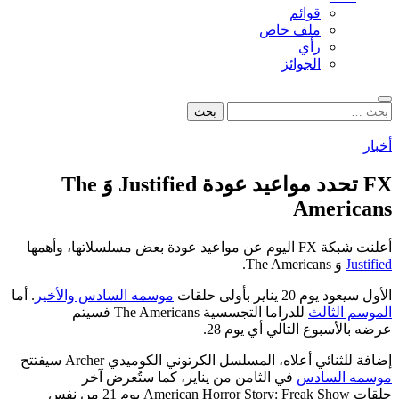
قوائم
ملف خاص
رأي
الجوائز
بحث
البحث
عن:
أخبار
FX تحدد مواعيد عودة Justified وَ The
Americans
أعلنت شبكة FX اليوم عن مواعيد عودة بعض مسلسلاتها، وأهمها
Justified
وَ The Americans.
الأول سيعود يوم 20 يناير بأولى حلقات
موسمه السادس والأخير
. أما
الموسم الثالث
للدراما التجسسية The Americans فسيتم
عرضه بالأسبوع التالي أي يوم 28.
إضافة للثنائي أعلاه، المسلسل الكرتوني الكوميدي Archer سيفتتح
موسمه السادس
في الثامن من يناير، كما ستُعرض آخر
حلقات American Horror Story: Freak Show يوم 21 من نفس