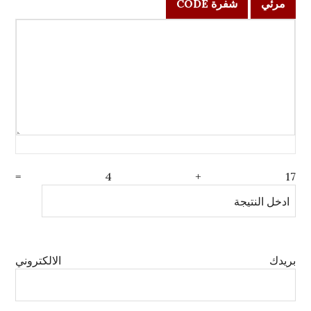
مرئي
شفرة CODE
=
4
+
17
بريدك الالكتروني