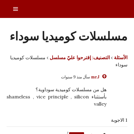
خطى
القائمة
لى
الرئيس
لمحتوى
دليل التلفزيون العربي
مسلسلات كوميديا سوداء
الأسئلة
›
التصنيف: إقترحوا عليّ مسلسل
›
مسلسلات كوميديا
سوداء
mr.J
سأل منذ 9 سنوات
هل من مسلسلات كوميدية سوداوية؟
بأستثناء shameless , vice principle , silicon
valley
1 الاجوبة