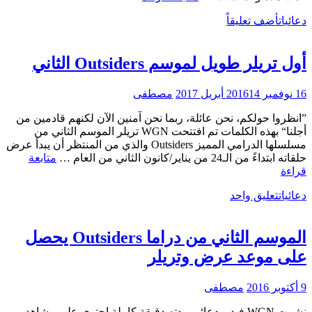
يُلغى
دعائيات
أضف تعليقاً
بعد
موسمين
فقط
أول تريلر طويل لموسم Outsiders الثاني
16 نوفمبر 2016
14 أبريل 2017
مصطفى
”انظروا حولكم، نحن عائلة، ربما نحن آمنين الآن لكنهم قادمين من
أجلنا“ بهذه الكلمات تم افتتحت WGN تريلر الموسم الثاني من
مسلسلها الدرامي المميز Outsiders والذي من المنتظر أن يبدأ عرض
حلقاته ابتداءً من الـ24 من يناير/كانون الثاني من العام …
متابعة
أول
قراءة
تريلر
دعائيات
تعليق واحد
طويل
لموسم
Outsiders
الموسم الثاني من دراما Outsiders يحصل
الثاني
على موعد عرض وتريلر
9 أكتوبر 2016
مصطفى
نشرت WGN فيديو دعائي مدته دقيقة كاملة احتوى على مشاهد