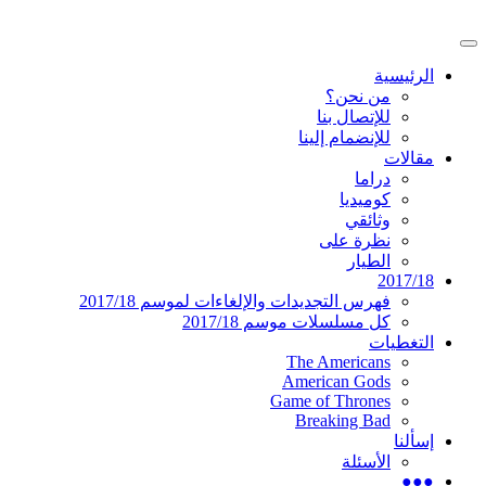
تخطى
إلى
القائمة
المحتوى
موقع عربي متخصص في أخبار ومقالات حول
دليل التلفزيون العربي
الرئيسية
الرئيسية
المسلسلات الأجنبية
من نحن؟
للإتصال بنا
للإنضمام إلينا
مقالات
دراما
كوميديا
وثائقي
نظرة على
الطيار
2017/18
فهرس التجديدات والإلغاءات لموسم 2017/18
كل مسلسلات موسم 2017/18
التغطيات
The Americans
American Gods
Game of Thrones
Breaking Bad
إسألنا
الأسئلة
●●●