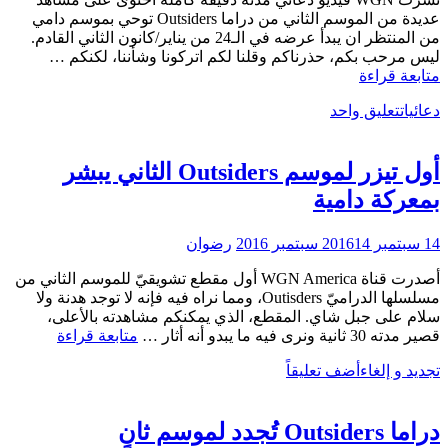
عديدة من الموسم الثاني من دراما Outsiders توحي بموسم دامي
من المنتظر ان يبدأ عرضه في الـ24 من يناير/كانون الثاني القادم.
ليس مرحب بكم، حذرناكم وقلنا لكم اتركونا وشأننا، لكنكم …
الموسم
متابعة قراءة
الثاني
دعائيات
تعليق واحد
من
دراما
Outsiders
أول تيزر لموسم Outsiders الثاني يبشر
يحصل
على
بمعركة دامية
موعد
عرض
14 سبتمبر 2016
14 سبتمبر 2016
رضوان
وتريلر
أصدرت قناة WGN America أول مقطع تشويقيّ للموسم الثاني من
مسلسلها الدراميّ Outisders، ومما نراه فيه فإنه لا توجد هدنة ولا
سلام على جبل شاي. المقطع، الذي يمكنكم مشاهدته بالأعلى،
أول
قصير مدته 30 ثانية ونرى فيه ما يبدو أنه أثار …
متابعة قراءة
تيزر
تجديد و إلغاء
أضف تعليقاً
لموسم
Outsiders
الثاني
دراما Outsiders تُجدد لموسم ثانٍ
يبشر
بمعركة