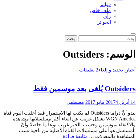
قوائم
ملف خاص
رأي
الجوائز
بحث
البحث
عن:
الوسم:
Outsiders
أخبار
،
تجديد و إلغاء
2 تعليقات
Outsiders يُلغى بعد موسمين فقط
14 أبريل 2017
4 مايو 2017
مصطفى
يبدو أنَّ دراما Outsiders لم يكتب لها الاستمرار فقد أعلنت اليوم قناة
WGN America بشكل غريب عن الغاء أكثر مسلسلاتها مشاهدة
والاكتفاء بموسمين وحسب. الخبر غريب نوعاً ما خاصةً وأنَّ
المسلسل هو أعلى مسلسلات القناة الأصلية من ناحية نسب
Outsiders
المشاهدة والمعدلات …
متابعة قراءة