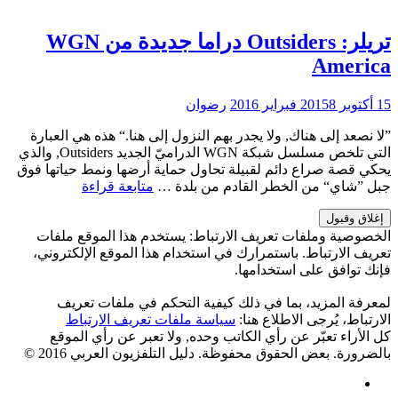
موعد
انطلاق
Outsiders
تريلر: Outsiders دراما جديدة من WGN
في
America
تريلر
جديد
15 أكتوبر 2015
8 فبراير 2016
رضوان
”لا نصعد إلى هناك, ولا يجدر بهم النزول إلى هنا.“ هذه هي العبارة
التي تلخص مسلسل شبكة WGN الدراميّ الجديد Outsiders, والذي
يحكي قصة صراع دائم لقبيلة تحاول حماية أرضها ونمط حياتها فوق
تريلر:
جبل ”شاي“ من الخطر القادم من بلدة …
متابعة قراءة
Outsiders
دراما
جديدة
الخصوصية وملفات تعريف الارتباط: يستخدم هذا الموقع ملفات
من
تعريف الارتباط. باستمرارك في استخدام هذا الموقع الإلكتروني،
WGN
فإنك توافق على استخدامها.
America
لمعرفة المزيد، بما في ذلك كيفية التحكم في ملفات تعريف
الارتباط، يُرجى الاطلاع هنا:
سياسة ملفات تعريف الارتباط
كل الأراء تعبّر عن رأي الكاتب وحده, ولا تعبر عن رأي الموقع
بالضرورة. بعض الحقوق محفوظة. دليل التلفزيون العربي 2016 ©
Facebook