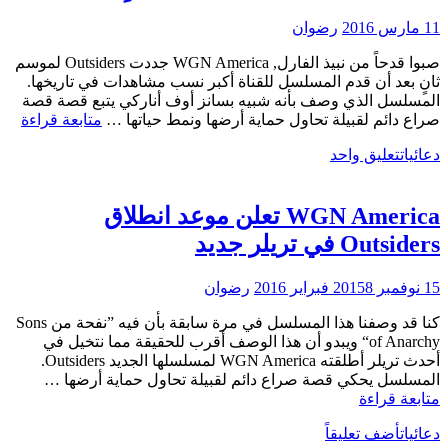
دامية
11 مارس 2016
رضوان
صبوا قدحاً من نبيذ الفارل, WGN America جددت Outsiders لموسم
ثانٍ بعد أن قدم المسلسل للقناة أكبر نسب مشاهدات في تاريخها.
المسلسل الذي وصف بأنه شبيه بسانز أوف أناركي يتبع قصة قصة
درام
صراع دائم لقبيلة تحاول حماية أرضها ونمط حياتها …
متابعة قراءة
ders
دعائيات
تعليق واحد
تُجد
لمو
ثانٍ
WGN America تعلن موعد انطلاق
Outsiders في تريلر جديد
15 نوفمبر 2015
8 فبراير 2016
رضوان
كنا قد وصفنا هذا المسلسل في مرة سابقة بأن فيه ”نفحة من Sons
of Anarchy“ ويبدو أن هذا الوصف أقرب للحقيقة مما نتخيل في
أحدث تريلر أطلقته WGN America لمسلسلها الجديد Outsiders.
المسلسل يحكي قصة صراع دائم لقبيلة تحاول حماية أرضها …
WGN
متابعة قراءة
America
دعائيات
تعلن
أضف تعليقاً