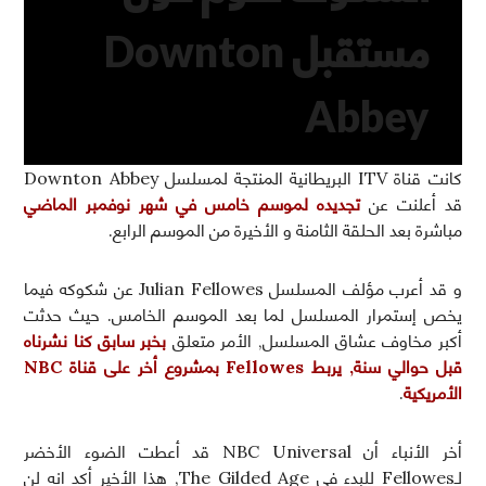
مستقبل Downton
Abbey
كانت قناة ITV البريطانية المنتجة لمسلسل Downton Abbey
قد أعلنت عن
تجديده لموسم خامس في شهر نوفمبر الماضي
مباشرة بعد الحلقة الثامنة و الأخيرة من الموسم الرابع.
و قد أعرب مؤلف المسلسل Julian Fellowes عن شكوكه فيما
يخص إستمرار المسلسل لما بعد الموسم الخامس. حيث حدثت
أكبر مخاوف عشاق المسلسل, الأمر متعلق
بخبر سابق كنا نشرناه
قبل حوالي سنة, يربط Fellowes بمشروع أخر على قناة NBC
الأمريكية
.
أخر الأنباء أن NBC Universal قد أعطت الضوء الأخضر
لـFellowes للبدء في The Gilded Age, هذا الأخير أكد انه لن