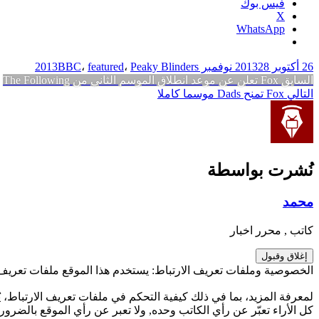
فيس بوك
X
WhatsApp
26 أكتوبر 2013
28 نوفمبر 2013
Peaky Blinders
،
featured
،
BBC
تصفّح
المقالة
السابق
Fox تعلن عن موعد انطلاق الموسم الثاني من The Following
المقالة
السابقة:
التالي
Fox تمنح Dads موسما كاملا
المقالات
التالية:
نُشرت بواسطة
محمد
كاتب , محرر اخبار
الخصوصية وملفات تعريف الارتباط: يستخدم هذا الموقع ملفات تعريف ا
لمعرفة المزيد، بما في ذلك كيفية التحكم في ملفات تعريف الارتباط، يُ
كل الأراء تعبّر عن رأي الكاتب وحده, ولا تعبر عن رأي الموقع بالضرورة.