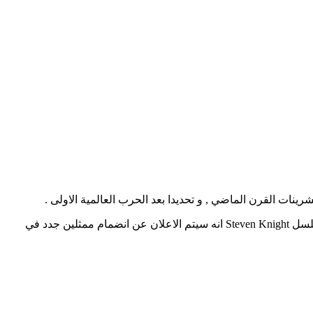
و سيبدا تصوير الموسم الثاني منه بداية السنة القادمة , حيث ستدور احداثه سنة 1922 و يركز على شخصيات جديدة اخرى . و قال مبتكر المسلسل Steven Knight انه سيتم الاعلان عن انضمام ممثلين جدد في