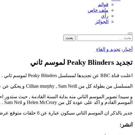
قوائم
ملف خاص
رأي
الجوائز
بحث
البحث
عن:
أخبار
،
تجديد و إلغاء
تجديد Peaky Blinders لموسم ثاني
اعلنت قناة BBC عن تجديدها لمسلسل Peaky Blinders لموسم ثاني .
المسلسل من بطولة كل من Cillian murphy , Sam Neill و يحكي عن عصابة Peaky Blinders التي كانت تتحكم في مدينة Birmingham خلال عشرينات القرن الماضي , و تحديدا بعد الحرب العالمية الاولى .
الموسم القادم و اكد على عودة كل من Helen McCrory و Sam Neil . و اعلن ايضا انه بدا في كتابة احداث الموسم الثاني مند الشهر الماضي .
جدير بالذكر ان الموسم الثاني سيكون عبارة عن 6 حلقات متوقع عرضها خريف 2014 .
انشر: