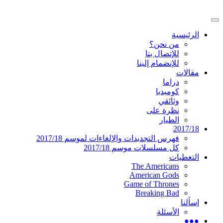
تخطى
إلى
القائمة
المحتوى
موقع عربي متخصص في أخبار ومقالات حول ال
دليل التلفزيون العربي
الرئيسية
الرئيسية
من نحن؟
للإتصال بنا
للإنضمام إلينا
مقالات
دراما
كوميديا
وثائقي
نظرة على
الطيار
2017/18
فهرس التجديدات والإلغاءات لموسم 2017/18
كل مسلسلات موسم 2017/18
التغطيات
The Americans
American Gods
Game of Thrones
Breaking Bad
إسألنا
الأسئلة
●●●