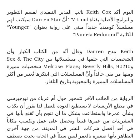
اليوم أكد Keith Cox نائب المدير التنفيذي لقسم التطوير
والبرامج الأصلية بقناة TV Land أنَّ Darren Star سيكتب لهم
مسلسلاً كوميدياً جديداً مبني على رواية بعنوان ”Younger“
للكاتبة ”Pamela Redmond“.
Keith مدح Darren وقال أنّه من الكتاب الكبار وأن
الشخصيات التي خلقها في مسلسلاتها بين Sex & The City
وBeverly Hills, 90210 وMelrose Place شخصيات مميزة
ومنها من بقي خالداً وأنَّ المسلسلات التي ابتكرها تُعتبر من أكثر
المسلسلات المميزة والمحبوبة بتاريخ التلفاز.
الرواية من الجانب الآخر تتمحور حول أم عزباء من نيوجيرسي
في مطلع الأربعينات لا تستطيع العودة للعمل لذا تقرر أن تكذب
بشأن عمرها واستطاعت بشكل ما أن تنجح بأن تُقنع بأنها في
العشرينات من عمرها فتبدأ وتحصل على عمل وتكسب مكاناً
في أحد أفضل شركات النشر في المدينة، من جهة آخرى
التظاهر بأنها صغيرة بالعمر ليس سيئاً في الحانة بحيث يصطف