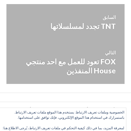
تصفّح
السابق
TNT تجدد لمسلسلاتها
المقالة
المقالات
السابقة:
التالي
FOX تعود للعمل مع احد منتجي
المقالة
التالية:
House المنفذين
كل الأراء تعبّر عن رأي الكاتب وحده, ولا تعبر عن رأي الموقع
الخصوصية وملفات تعريف الارتباط: يستخدم هذا الموقع ملفات تعريف الارتباط.
بالضرورة. بعض الحقوق محفوظة. دليل التلفزيون العربي 2016
باستمرارك في استخدام هذا الموقع الإلكتروني، فإنك توافق على استخدامها.
©
لمعرفة المزيد، بما في ذلك كيفية التحكم في ملفات تعريف الارتباط، يُرجى الاطلاع هنا: