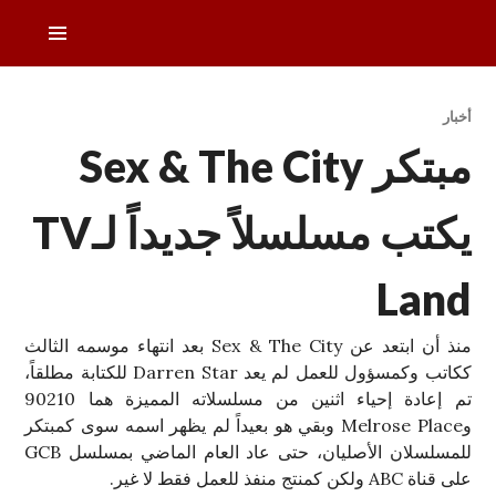
خطى
القائمة
لى
الرئيس
لمحتوى
دليل التلفزيون العربي
أخبار
مبتكر Sex & The City
يكتب مسلسلاً جديداً لـTV
Land
منذ أن ابتعد عن Sex & The City بعد انتهاء موسمه الثالث
ككاتب وكمسؤول للعمل لم يعد Darren Star للكتابة مطلقاً،
تم إعادة إحياء اثنين من مسلسلاته المميزة هما 90210
وMelrose Place وبقي هو بعيداً لم يظهر اسمه سوى كمبتكر
للمسلسلان الأصليان، حتى عاد العام الماضي بمسلسل GCB
على قناة ABC ولكن كمنتج منفذ للعمل فقط لا غير.