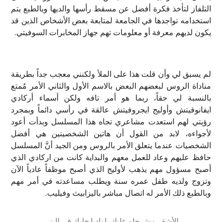
التلفاز لتأخذ فكرة أفضل عن مسقط رأسها والديها وبالطبع يتم
استخدامه تواجدها في الجامعة لمتابعة بعض الأشخاص الذين قد
يكون لديهم معرفة أو معلومات تهم جهاز المخابرات السوفيتي.
لم يسبق لي وأن قلت هذا على الملأ ولكنني معجب جداً بطريقة
مناداة الروس لبعضهم البعض بالاسم الأول والثاني الأمر مُمتع
بالنسبة لي حقاً، ربما هو أمر تافه ولكن أسماء أركادي
ايفانوفيتش وأوليج ايجروفيتش عالقة في رأسي دائماً وبمجرد
رؤيتي لهم استعدت مشاعري تجاه هذا المسلسل وبدأت أعود
لأجواءه، لابد من القول أن هاتين الشخصيتين هي أفضل
الشخصيات عندما يتعلق الأمر بالروس ومن الجيد أنَّ المسلسل
حافظ عليهم وعاد للعمل معهم والبداية كانت من اركادي الذي
أصبح مسؤول مهم يذهب لأوليج الذي أصبح موظفاً عادياً الآن
وتزوج ولديه طفل عمره سنة ويطلب مساعدته في أمر مهم
وبالطبع ذلك الأمر له اتصال مباشر باليزابيث وفيليب.
الأشقر مش حلو عليكِ يا ناديا خليكِ في البني