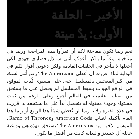
الأخير – الحلقة
الأولى: يدٌ ميتة
نعم ربما تكون مفاجئة لكم أن تقرأوا هذه المراجعة وربما هي
متأخرة نوعاً ما ولكن أعدكم أنني سأبذل قصارى جهدي لكي
أجعلها لا تتأخر في الحلقات القادمة ولكن دعوني أقول لكم في
البداية لماذا قررت أن أغطي The Americans رغم أنني لستُ
من أكبر المعجبين بالمسلسل حتى على مستوى كُتاب الموقع،
في الواقع الجواب بسيط المسلسل لم يحصل على ما يستحق
من تغطية اعلامية في العالم أجمع وعلى الرغم من ثبات
مستواه وجودة محتواه لم يتحصل أبداً على ما يستحقه لذا قررت
في هذه الفترة ولأننا ربما لن نُغطي شيئاً هذا الربيع أو ربما هذا
العام بأكمله لغياب American Gods وGame of Thrones،
الموسم الأخير من The Americans يستحق فهذه هي وداعية
عائلة آل جيننغز والبداية كانت من أفضل ما يكون.