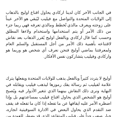
في الجانب الآخر كان لدينا اركادي يحاول اقناع اوليج بالذهاب
إلى الولايات المتحدة والتواصل مع فيليب ليُبقي هو الآخر عيناً
على زوجته ويعرف مالذي تُخطط ومالذي تعرفه فهي ربما جزء
من ذلك الأمر أو يتم استخدامها واستخدام ولاءها المطلق
وحسب كما قال اركادي وبالفعل اوليج يُقرر الذهاب بعد نقاش
لاقتناعه بأهمية ذلك الأمر من أجل المستقبل والسلم العام
ولمعرفتنا بماضي أوليج فنحن نعرف أي شخص هو وربما هو
واركادي وفيليب يتشاركون نفس الأفكار.
أوليج لا يتردد كثيراً وبالفعل يذهب للولايات المتحدة ويفعلها يترك
علامة لفيليب ثم رسالة يفك رموزها ليذهب فيليب ويقابله في
النهاية ونرى ذلك النقاش بينهما الذي تتغير الأدوار فيه ويُصبح
أوليج هو الشخص الذي يحاول اقناع فيليب بمساعدتهم بل وإذا
اضظره الأمر عليه ايقافها عن ما تفعله إذا كان ما تفعله قد يقف
ضد التقدم الذي يحاول البعض في الادارة السوفيتية انجازه،
خيار صعب جداً على فيليب المتقاعد الذي قد يضطر للعودة من