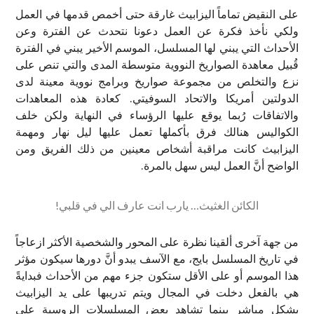
على النقيض تماماً اليزابيث غارقة حتى أخمص قدمها في العمل
ولكي نأخذ فكرة عن العمل دعونا نتحدث عن الفترة وعن
الأحداث التي يبني لها المسلسل، الموسم الأخير يبني في الفترة
قُبيل معاهدة الصواريخ النووية متوسطة المدى والتي تنص على
نزع والتخلص من مجموعة صواريخ وبرامج نووية معينة لدى
الدولتين أمريكا والاتحاد السوفيتي. كعادة هذه المعاهدات
والاتفاقات رُبما يوقع عليها الرؤساء في النهاية ولكن خلف
الكواليس هنالك فرق بأكملها تعمل عليها ليل نهار ومهمة
اليزابيث كانت مراقبة أشخاص معينين من ذلك الفريق ومن
الواضح أنَّ العمل ليس سهل بالمرة.
الكائن الغثيث… يارب انت عارف الي في قلبي!
من جهة آخرى ألقينا نظرة على المحور والشخصية الأكثر ازعاجاً
في تاريخ المسلسل بايج، مع الآسف يبدو أنَّ دورها سيكون مؤثر
هذا الموسم أو على الأقل ستكون جزء مهم من الأحداث فبدايةً
هي بالفعل دخلت في المجال ويتم تدريبها على يد اليزابيث
بشكل مباشر بينما تشاهد بعض المسلسلات الروسية على