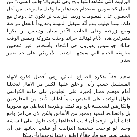
اليزابيث التي تشاهد ابنتها بايج وهي تقوم بالـ“جانب السيء“ من
العمل كجاسوس استخدام جسدها ربما وفعل ما يتوجب من أجل
الحصول على المعلومات وربما اليزابيث لن تكون على وفاق مع
ذلك، بينما فيليب يبدو أنّه سيقبل المهمة وقد يبدأ بالفعل مراقبة
وتتبع زوجته وعلى الجانب الآخر ستان ودينيس لن يكونا
متفرغين هذه الأيام فهنالك جرائم وجثث متروكة وبنفس الوقت
هنالك جواسيس يدورون في الأنحاء وأشخاص غير مُعجبين
بطريقة الحياة التي يعيشها الشعب الأمريكي على حد تعبير
ستان.
سعيد حقاً بفكرة الصراع الثنائي وهي أفضل فكرة لانهاء
المسلسل حسب رأيي وأعلق عليها الكثير من الآمال لتجعلنا
أمام موسم ممتاز يُجبرنا على الجلوس على حافة الكراسي
طوال الوقت، على النقيض تماماً لطالما كُنت من المُعارضين
والكارهين لشخصية بايج وما تُمثله وطريقة التعاطي مع محورها
بل واعطاءها أهمية ومحور من الأساس ولكن الآن هي أمرٌ واقع
لذلك أملي الوحيد أن لا يتم اعطاءها وقت طويل على الشاشة
وحبذا لو تواجدت شخصية اليزابيث أو فيليب بجانبها في أي
مشهد تظهر فيه فأنا حقاً لا أطيق رؤيتها لوحدها بأي شكل.