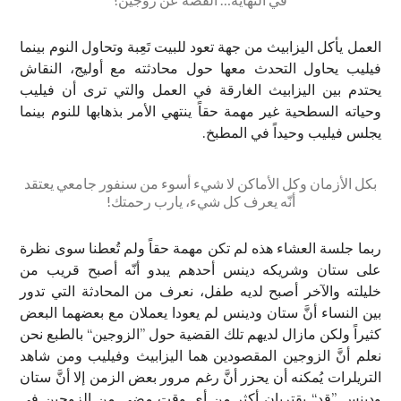
العمل يأكل اليزابيث من جهة تعود للبيت تَعِبة وتحاول النوم بينما
فيليب يحاول التحدث معها حول محادثته مع أوليج، النقاش
يحتدم بين اليزابيث الغارقة في العمل والتي ترى أن فيليب
وحياته السطحية غير مهمة حقاً ينتهي الأمر بذهابها للنوم بينما
يجلس فيليب وحيداً في المطبخ.
بكل الأزمان وكل الأماكن لا شيء أسوء من سنفور جامعي يعتقد
أنّه يعرف كل شيء، يارب رحمتك!
ربما جلسة العشاء هذه لم تكن مهمة حقاً ولم تُعطنا سوى نظرة
على ستان وشريكه دينس أحدهم يبدو أنّه أصبح قريب من
خليلته والآخر أصبح لديه طفل، نعرف من المحادثة التي تدور
بين النساء أنَّ ستان ودينس لم يعودا يعملان مع بعضهما البعض
كثيراً ولكن مازال لديهم تلك القضية حول ”الزوجين“ بالطبع نحن
نعلم أنَّ الزوجين المقصودين هما اليزابيث وفيليب ومن شاهد
التريلرات يُمكنه أن يحزر أنَّ رغم مرور بعض الزمن إلا أنَّ ستان
ودينس ”قد“ يقتربان أكثر من أي وقتٍ مضى من الزوجين في