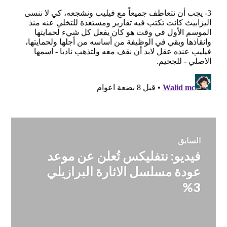
تصفّح
السابق
فيديو: نتفليكس تُعلن عن موعد
المقالة
المقالات
السابقة:
عودة مسلسل الاثارة البرازيلي
3%