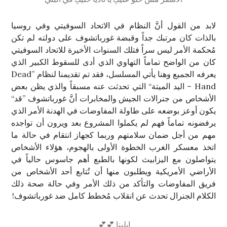
لابد من القول أنَّ النظام في الاتحاد السوفيتي وفي روسيا
بالذات كان مرتبك جداً وقبضة غورباتشوف على دولته لم تكن
مُحكمة الأمر ليس سراً فتلك السنوات الأخيرة للاتحاد السوفيتي
كان من الواضح تماماً التهاوي الذي أدى للسقوط الكبير الذي
يعرفه الجميع وهنا يأتي المسلسل، فقد تم تقديمنا لنظام ”Dead
Hand – اليد الميتة“ التي تحدثت عنه مسبقاً والذي يظن بعض
الأشخاص من جنرالات الجيش والمخابرات أنَّ غورباتشوف ”قد“
يكون أوعز بوضعه على طاولة المفاوضات في الهدنة الأمر الذي
يرفضونه تماماً فهم لم يكملوا المشروع بعد ويرون أن تواجده
مهم من أجل ضمان سلامتهم وربما كجهاز انتقام في حالة ما
اتخذ معسكر الغرب الخطوة الأولى بالهجوم، هؤلاء الأشخاص
يتواصلون مع اليزابيث لكونها بالطبع أهم جاسوس حالياً في
الأراضي الأمريكية ويطلبون منها أن تُتابع أحد الأشخاص من
فريق المفاوضات والتأكد من ذلك الأمر وفي حالة صحة ذلك
الكلام الجنرال تحدث عن انقلاب مُخطط كامل ضد غورباتشوف!
ايلينا 💕💕