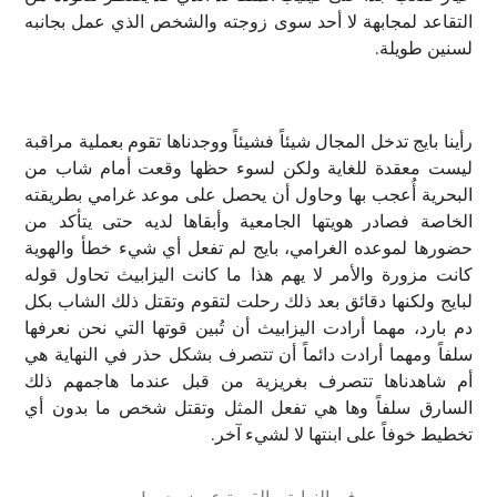
التقاعد لمجابهة لا أحد سوى زوجته والشخص الذي عمل بجانبه
لسنين طويلة.
رأينا بايج تدخل المجال شيئاً فشيئاً ووجدناها تقوم بعملية مراقبة
ليست معقدة للغاية ولكن لسوء حظها وقعت أمام شاب من
البحرية أُعجب بها وحاول أن يحصل على موعد غرامي بطريقته
الخاصة فصادر هويتها الجامعية وأبقاها لديه حتى يتأكد من
حضورها لموعده الغرامي، بايج لم تفعل أي شيء خطأ والهوية
كانت مزورة والأمر لا يهم هذا ما كانت اليزابيث تحاول قوله
لبايج ولكنها دقائق بعد ذلك رحلت لتقوم وتقتل ذلك الشاب بكل
دم بارد، مهما أرادت اليزابيث أن تُبين قوتها التي نحن نعرفها
سلفاً ومهما أرادت دائماً أن تتصرف بشكل حذر في النهاية هي
أم شاهدناها تتصرف بغريزية من قبل عندما هاجمهم ذلك
السارق سلفاً وها هي تفعل المثل وتقتل شخص ما بدون أي
تخطيط خوفاً على ابنتها لا لشيء آخر.
في النهاية… القصة عن زوجين!