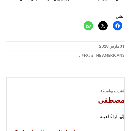
انشر:
31 مارس 2018
،
FX
،
THE AMERICANS
نُشرت بواسطة
مصطفى
إنّها آراءٌ لعينة