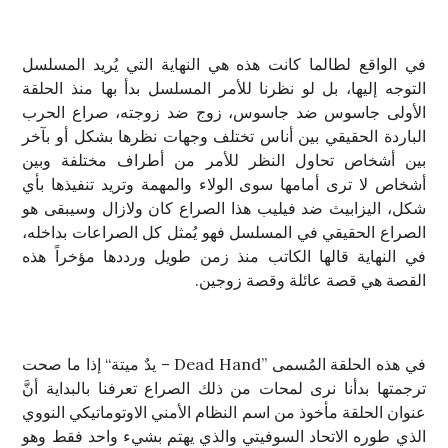
في الواقع لطالما كانت هذه هي النهاية التي يُريد المسلسل
التوجه إليها، بل لو نظرنا للأمر المسلسل بدأ بها منذ الحلقة
الأولى جاسوس ضد جاسوس، زوج ضد زوجته، صراع الحرب
الباردة الحقيقي بين أناس تختلف وجهات نظرها بشكل أو بآخر
بين أشخاص تحاول النظر للأمر من أطراف مختلفة وبين
أشخاص لا ترى أمامها سوى الولاء والمهمة وتريد تنفيذها بأي
شكل، اليزابيث ضد فيليب هذا الصراع كان ولازال وسيبقى هو
الصراع الحقيقي في المسلسل فهو يُمثل كل الصراعات بداخله،
في النهاية قالها الكاتب منذ زمن طويل ورددها مؤخراً هذه
القصة هي قصة عائلة وقصة زوجين.
في هذه الحلقة المُسمى ”Dead Hand – يدٌ ميتة“ إذا ما صحت
ترجمتها بدأنا نرى لمحات من ذلك الصراع تعرفنا بالبداية أنَّ
عنوان الحلقة مأخوذ من اسم النظام الأمني الاوتوماتيكي النووي
الذي طوره الاتحاد السوفيتي والذي يهتم بشيء واحد فقط وهو