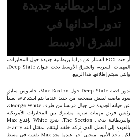
دراما بريطانية جديدة
تدور أحداثها في
الشرق الاوسط
أزاحت FOX الستار عن دراما بريطانية جديدة حول المخابرات،
المهمات السرية، والشرق الأوسط تحت عنوان Deep State،
والتي سيتم إطلاقها هذا الربيع.
تدور قصة Deep State حول Max Easton، جاسوس سابق
يعود ماضيه ليقض مضجعه من جديد عندما يتم استدعاءه بعيداً
عن حياته الجديدة في جبال فرنسا من طرف George White،
رئيس فريق مهمات سرية مشترك بين المخابرات الأمريكية
والبريطانية يدعى The Section. ينجح White بإقناع Max
بالعودة إلى العمل الذي تركه خلفه لينتقم لمقتل إبنه Harry.
لكن تأخذ الأمور منحنى أخر عندما يجد Max نفسه في وسط