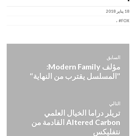
18 يناير 2018
،
FOX
تصفّح
السابق
مؤلف Modern Family:
المقالة
المقالات
السابقة:
”المسلسل يقترب من النهاية“
التالي
تريلر دراما الخيال العلمي
المقالة
التالية:
Altered Carbon القادمة من
نتفليكس