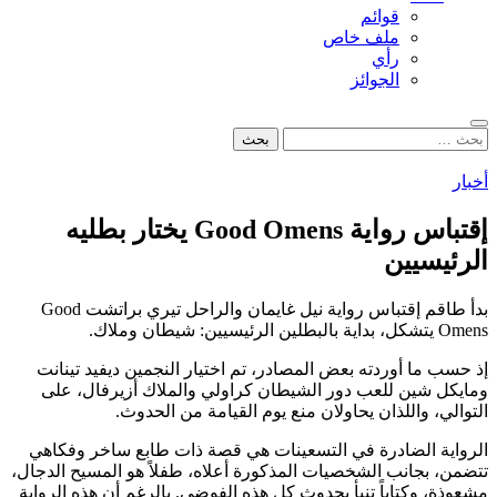
قوائم
ملف خاص
رأي
الجوائز
بحث
البحث
عن:
أخبار
إقتباس رواية Good Omens يختار بطليه
الرئيسيين
بدأ طاقم إقتباس رواية نيل غايمان والراحل تيري براتشت Good
Omens يتشكل، بداية بالبطلين الرئيسيين: شيطان وملاك.
إذ حسب ما أوردته بعض المصادر، تم اختيار النجمين ديفيد تينانت
ومايكل شين للعب دور الشيطان كراولي والملاك أزيرفال، على
التوالي، واللذان يحاولان منع يوم القيامة من الحدوث.
الرواية الضادرة في التسعينات هي قصة ذات طابع ساخر وفكاهي
تتضمن، بجانب الشخصيات المذكورة أعلاه، طفلاً هو المسيح الدجال،
مشعوذة، وكتاباً تنبأ بحدوث كل هذه الفوضى. بالرغم أن هذه الرواية