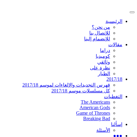
تخطى
إلى
القائمة
المحتوى
موقع عربي متخصص في أخبار ومقالات حول
دليل التلفزيون العربي
الرئيسية
الرئيسية
المسلسلات الأجنبية
من نحن؟
للإتصال بنا
للإنضمام إلينا
مقالات
دراما
كوميديا
وثائقي
نظرة على
الطيار
2017/18
فهرس التجديدات والإلغاءات لموسم 2017/18
كل مسلسلات موسم 2017/18
التغطيات
The Americans
American Gods
Game of Thrones
Breaking Bad
إسألنا
الأسئلة
●●●