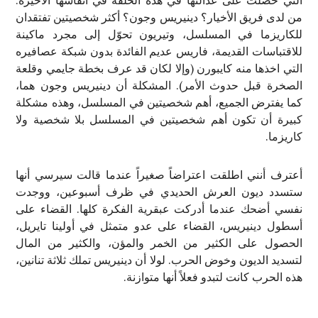
التي حصلت على عدالتها في هذه الحلقة في أنفاسها الأخيرة.
من لدى فريق الأخيار؟ دينيريس وجون؟ أكثر شخصيتين تفتقدان
للكاريزما في المسلسل، وتيريون تحوّل إلى مجرد ماكينة
للاقتباسات القديمة، فاريس عديم الفائدة بدون شبكة عصافيره
التي اخذها منه كايبورن (وإلا لكان قد عرف بخطة جايمي وقلعة
الصخرة قبل حدوث الأمر). المشكلة أن دينيريس وجون هما،
كما يفترض الجميع، أهم شخصيتين في المسلسل، وهذه مشكلة
كبيرة أن تكون أهم شخصيتين في المسلسل بلا شخصية ولا
كاريزما.
أعترف أنني اطلقت اعتراضاً صغيراً عندما قالت سيرسي أنها
ستسدد ديون العرش الحديدي في ظرف أسبوعين، ووجدت
نفسي أضحك عندما أدركت عبقرية الفكرة كلها. القضاء على
أسطول دينيريس، القضاء على عدو متمثل في أولينا تايريل،
الحصول على الكثير من الخمر والمؤن، والكثير من المال
لتسديد الديون وخوض الحرب. لولا أن دينيريس تملك ثلاثة تنانين،
هذه الحرب كانت لتبدو فعلاً أنها متوازنة.