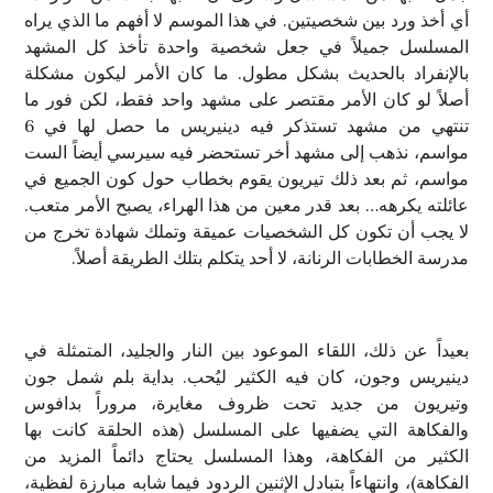
أي أخذ ورد بين شخصيتين. في هذا الموسم لا أفهم ما الذي يراه
المسلسل جميلاً في جعل شخصية واحدة تأخذ كل المشهد
بالإنفراد بالحديث بشكل مطول. ما كان الأمر ليكون مشكلة
أصلاً لو كان الأمر مقتصر على مشهد واحد فقط، لكن فور ما
تنتهي من مشهد تستذكر فيه دينيريس ما حصل لها في 6
مواسم، نذهب إلى مشهد أخر تستحضر فيه سيرسي أيضاً الست
مواسم، ثم بعد ذلك تيريون يقوم بخطاب حول كون الجميع في
عائلته يكرهه… بعد قدر معين من هذا الهراء، يصبح الأمر متعب.
لا يجب أن تكون كل الشخصيات عميقة وتملك شهادة تخرج من
مدرسة الخطابات الرنانة، لا أحد يتكلم بتلك الطريقة أصلاً.
بعيداً عن ذلك، اللقاء الموعود بين النار والجليد، المتمثلة في
دينيريس وجون، كان فيه الكثير ليُحب. بداية بلم شمل جون
وتيريون من جديد تحت ظروف مغايرة، مروراً بدافوس
والفكاهة التي يضفيها على المسلسل (هذه الحلقة كانت بها
الكثير من الفكاهة، وهذا المسلسل يحتاج دائماً المزيد من
الفكاهة)، وانتهاءاً بتبادل الإثنين الردود فيما شابه مبارزة لفظية،