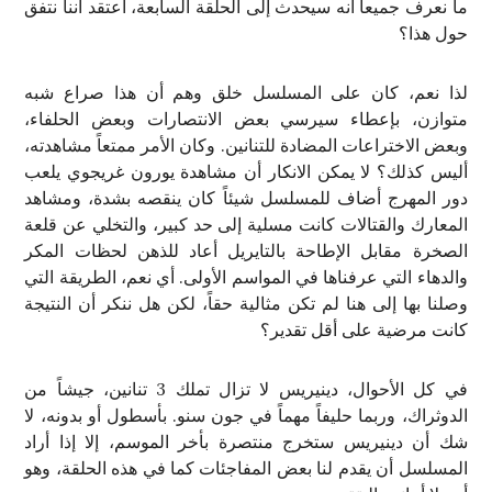
ما نعرف جميعاً أنه سيحدث إلى الحلقة السابعة، أعتقد أننا نتفق
حول هذا؟
لذا نعم، كان على المسلسل خلق وهم أن هذا صراع شبه
متوازن، بإعطاء سيرسي بعض الانتصارات وبعض الحلفاء،
وبعض الاختراعات المضادة للتنانين. وكان الأمر ممتعاً مشاهدته،
أليس كذلك؟ لا يمكن الانكار أن مشاهدة يورون غريجوي يلعب
دور المهرج أضاف للمسلسل شيئاً كان ينقصه بشدة، ومشاهد
المعارك والقتالات كانت مسلية إلى حد كبير، والتخلي عن قلعة
الصخرة مقابل الإطاحة بالتايريل أعاد للذهن لحظات المكر
والدهاء التي عرفناها في المواسم الأولى. أي نعم، الطريقة التي
وصلنا بها إلى هنا لم تكن مثالية حقاً، لكن هل ننكر أن النتيجة
كانت مرضية على أقل تقدير؟
في كل الأحوال، دينيريس لا تزال تملك 3 تنانين، جيشاً من
الدوثراك، وربما حليفاً مهماً في جون سنو. بأسطول أو بدونه، لا
شك أن دينيريس ستخرج منتصرة بأخر الموسم، إلا إذا أراد
المسلسل أن يقدم لنا بعض المفاجئات كما في هذه الحلقة، وهو