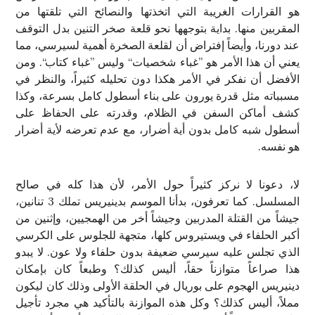
هو القرارات الغريبة التي اتخذتها والنصائح التي تلقتها من
المقربين منها. بداية بتوجهها نحو قلعة صخر التنين بدل التوقف
عند دورنا، وأيضاً إفتراض أن لقلعة الصخرة أهمية لسيرسي، مما
يعني أن هذا الأمر هو ”غباء شخصيات“ وليس ”غباء كتاب“. ومن
الأفضل أن نفكر في الأمر هكذا دون تحليله كثيراً، والنظر في
مسبباته مثل قدرة يورون على بناء أسطول كامل بسرعة، وكذا
كشف أماكن السفن في الظلام، وقدرته على الحفاظ على
أسطول شبه كامل بدون أية أضرار، مع عدم تعرضه لأية أضرار
هو نفسه.
لا، دعونا لا نركز كثيراً حول الأمر، لأن هذا كله في صالح
المسلسل. كما تعرفون، بدأنا الموسم بدينيريس تملك 3 تنانين،
جيشاً من القتلة المدربين وجيشاً أخر من الهمجيين، وإثنين من
أكبر الحلفاء في ويستيروس كلها، متجهة للجلوس على الكرسي
الذي تجلس عليه سيرسي ضعيفة بدون حلفاء ولا عون. لا يبدو
هذا صراعاً متوازناً حقاً، أليس كذلك؟ وطبعاً كان بإمكان
دينيريس الهجوم على بوريال في الحلقة الأولى وذلك كان ليكون
مملاً، أليس كذلك؟ وكل هذه الموازنة بالتأكيد هي مجرد تأجيل