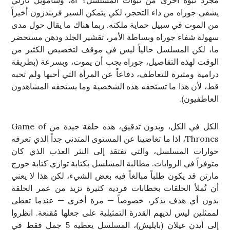
مجرد نبؤة اخرى من نبؤات المسلسل؟ آه، وسامويل تارلي
يشفي جوراه من داء التحجر، لكي يتمكن السير فريندزون أخيراً
من الموت في سبيل حماية ملكته. ربما هناك ما يقال حول مدى
سهولة شفاء جوراه وبساطة الأمر، تقشير الجلد ودهن مستحضر
ما، لكن المسلسل حالياً ليس في موقف لتخصيص الكثير من
الوقت لهذه التفاصيل، جوراه يجب أن يموت، وبسرعة (بطريقة
درامية ومثيرة للتعاطف، دفاعاً عن المرأة التي أحبها ولم تحبه
قط، ﻷن هذا ما تستحقه هذه الشخصية وما يستحقه المشاهدون
العاطفيون).
الكل في الكل، وبدون تدقيق، هذه حلقة جيدة من Game of
Thrones، اذا ما تغاضينا عن المستوى المتدني جداً الذي تعرفه
حوارات المسلسل، والتي تفتقد إلى النثر العذب الذي كان
متوفراً في الروايات. مطالبة المسلسل بكتابة توازي كتابة جورج
مارتن قد يكون طلباً مبالغاً فيه بعض الشيء، لكن هذا لا يعني
أن تُملأ الحلقات بخطابات فردية كثيرة تزيد من عمر الحلقة
بدون أي هدف يذكر، خصوصاً — مرة أخرى — عندما تعطى
لممثلين ليس لديهم القدرة التمثيلية على جعلها مُقنعة. انظروا
إلى أيدن غيلان (بايليش)، المسلسل يعطيه 5 جمل فقط في