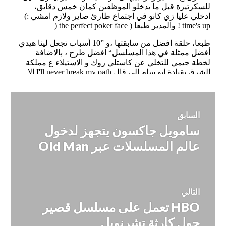
تصفّح
السابق
سامويل جاكسون يتجهز لدخول
المقالة
المقالات
السابقة:
عالم المسلسلات عبر Old Man
التالي
HBO تعمل على مسلسل قصير
المقالة
التالية:
حول كارثة تشرنوبل