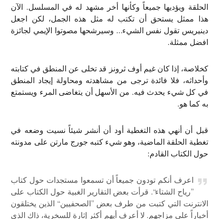
الحلقة ويؤديها جميعاً وكأنها أخر مشهد له في المسلسل. الآن
هذا ممثل يستحق أن تكتب له مثل هذه الجمل، لكن اجعل
دينيريس تقول نفس الشيء… وسيرشحها مصوتوا الإيمي لجائزة
افضل ممثلة.
كخلاصة، إذا كان غيم أوف ثرونز قد تخلى عن المنطق في كتابته
وأحداثه، فلا فائدة ترجى من مشاهدته ومحاولة إيجاد المنطق
في كل شيء يحدث فيه. من الأسهل أن يتغاضى المرء ويستمتع
به كما هو.
قبل أن أنهي هذه التغطية أود أن أنشر شيئاً نسيت وضعه في
تغطية الحلقة الماضية، وهو شيء كتبه جورج مارتن على مدونته
حول الكتاب القادم:
اعرف أنكم تودون جميعاً أن تسمعوا مستجدات حول كتاب
”رياح الشتاء“. قرأت بعض التقارير الغبية حول الكتاب على
الانترنت التي كتبت من طرف بعض ”الصحفيين“ الذين يختلقون
أخباراً على مزاجهم. ﻻ أعرف أيهم أكثر إثارة للسخرية، ذاك الذي