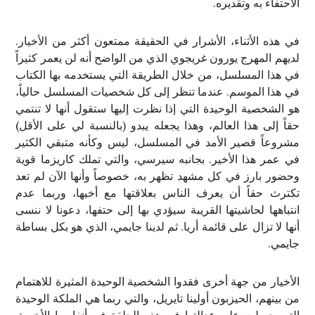
الاحتفاء به وتقديره.
في هذه الأثناء، الأشرار في الحقيقة ممتعون أكثر من الأخيار.
لديهم المهرج يورون غريجوي الذي من الواضح أنه لن يعمر كثيراً
في هذا المسلسل، من خلال الطريقة التي يستخدمه بها الكتاب
في هذا الموسم. عندما تنظر إلى كل شخصيات المسلسل حالياً،
هو الشخصية الوحيدة التي إذا نظرت إليها ستقول أنها لا تنتمي
حقاً إلى هذا العالم، وهذا يجعله يبدو (بالنسبة لي على الأقل)
مشروعاً قصير الأمد في المسلسل، ليس وكأنه متبقي الكثير
في عمر هذا الأخير. بجانبه سيرسي، والتي تملك كاريزما قوية
وحضور بارز في كل مشهد تظهر به، خصوصاً وأنها الآن لم تعد
تكترث حقاً أن يعرف الناس بعلاقتها مع أخيها، وربما عدم
انتباهها لحاشيتها القريبة سيؤدي بها إلى حتفها، دعونا لا ننسى
أنها لا تزال على قائمة أريا. ثم لدينا جايمي، الذي هو بكل بساطة
جايمي.
الأخيار من جهة أخرى فقدوا الشخصية الوحيدة المثيرة للاهتمام
من بينهم، الحيزبون أولينا تايريل، والتي ربما هي الملكة الوحيدة