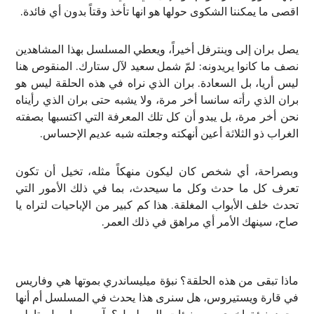
اقصى ما يمكننا الشكوى حولها هو انها تأخذ وقتاً بدون أي فائدة.
يصل بران إلى وينترفل أخيراً، ويعطي المسلسل بهذا المشاهدين
نصف ما كانوا يريدونه: لمّ شمل سعيد لآل ستارك. المنقوص هنا
ليس أريا، بل السعادة. بران الذي نراه في هذه الحلقة ليس هو
بران الذي رأته سانسا أخر مرة، ولا يشبه حتى بران الذي رأيناه
نحن أخر مرة، بل يبدو أن كل تلك المعرفة التي اكتسبها بصفته
الغراب ذو الثلاثة أعين أنهكته وجعلته شبه عديم الإحساس.
وبصراحة، أي شخص كان ليكون منهكاً مثله، تخيل أن تكون
تعرف كل ما حدث وكل ما سيحدث، بما في ذلك الأمور التي
تحدث خلف الأبواب المغلقة. هذا كم كبير من الإباحيات لتراه يا
صاح، سينهك الأمر أي مراهق في ذلك العمر.
ماذا تبقى من هذه الحلقة؟ نبؤة ميليساندري بموتها هي وفاريس
في قارة ويستيروس، هل سنرى هذا يحدث في المسلسل أم أنها