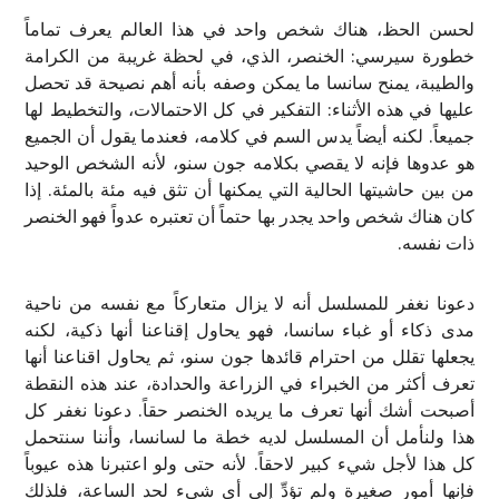
لحسن الحظ، هناك شخص واحد في هذا العالم يعرف تماماً
خطورة سيرسي: الخنصر، الذي، في لحظة غريبة من الكرامة
والطيبة، يمنح سانسا ما يمكن وصفه بأنه أهم نصيحة قد تحصل
عليها في هذه الأثناء: التفكير في كل الاحتمالات، والتخطيط لها
جميعاً. لكنه أيضاً يدس السم في كلامه، فعندما يقول أن الجميع
هو عدوها فإنه لا يقصي بكلامه جون سنو، لأنه الشخص الوحيد
من بين حاشيتها الحالية التي يمكنها أن تثق فيه مئة بالمئة. إذا
كان هناك شخص واحد يجدر بها حتماً أن تعتبره عدواً فهو الخنصر
ذات نفسه.
دعونا نغفر للمسلسل أنه لا يزال متعاركاً مع نفسه من ناحية
مدى ذكاء أو غباء سانسا، فهو يحاول إقناعنا أنها ذكية، لكنه
يجعلها تقلل من احترام قائدها جون سنو، ثم يحاول اقناعنا أنها
تعرف أكثر من الخبراء في الزراعة والحدادة، عند هذه النقطة
أصبحت أشك أنها تعرف ما يريده الخنصر حقاً. دعونا نغفر كل
هذا ولنأمل أن المسلسل لديه خطة ما لسانسا، وأننا سنتحمل
كل هذا لأجل شيء كبير لاحقاً. لأنه حتى ولو اعتبرنا هذه عيوباً
فإنها أمور صغيرة ولم تؤدِّ إلى أي شيء لحد الساعة، فلذلك