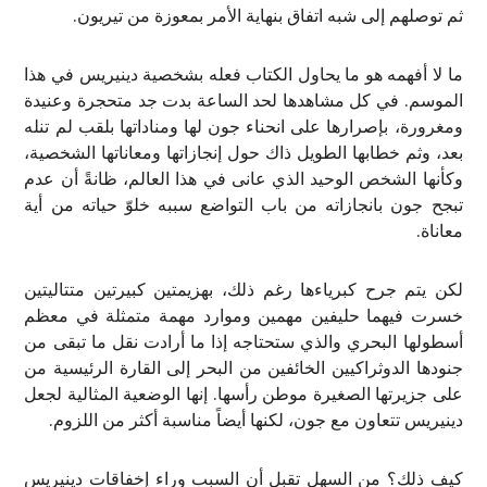
ثم توصلهم إلى شبه اتفاق بنهاية الأمر بمعوزة من تيريون.
ما لا أفهمه هو ما يحاول الكتاب فعله بشخصية دينيريس في هذا
الموسم. في كل مشاهدها لحد الساعة بدت جد متحجرة وعنيدة
ومغرورة، بإصرارها على انحناء جون لها ومناداتها بلقب لم تنله
بعد، وثم خطابها الطويل ذاك حول إنجازاتها ومعاناتها الشخصية،
وكأنها الشخص الوحيد الذي عانى في هذا العالم، ظانةً أن عدم
تبجح جون بانجازاته من باب التواضع سببه خلوّ حياته من أية
معاناة.
لكن يتم جرح كبرياءها رغم ذلك، بهزيمتين كبيرتين متتاليتين
خسرت فيهما حليفين مهمين وموارد مهمة متمثلة في معظم
أسطولها البحري والذي ستحتاجه إذا ما أرادت نقل ما تبقى من
جنودها الدوثراكيين الخائفين من البحر إلى القارة الرئيسية من
على جزيرتها الصغيرة موطن رأسها. إنها الوضعية المثالية لجعل
دينيريس تتعاون مع جون، لكنها أيضاً مناسبة أكثر من اللزوم.
كيف ذلك؟ من السهل تقبل أن السبب وراء إخفاقات دينيريس