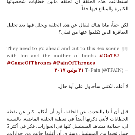
استطاعت هذه الحلقة أن تخلقه مابين خطابات شخصياتها
الكثيرة والمبالغ فيها حقاً.
لكن حقاً، ماذا هناك ليقال عن هذه الحلقة ويحلل فيها بعد تحليل
العباقرة الذين تكلموا عنها من قبلي؟
They need to go ahead and cut to this Sex scene
with Jon and the mother of boobs
#GoTS7
#GameOfThrones
#PainOfThrones
— T-Pain (@TPAIN)
٣١ يوليو، ٢٠١٧
لا أعلم، لكنني سأحاول على أية حال.
قبل أن أبدا بالتحدث عن الحلقة، أود أن أتكلم اكثر عن نقطة
الخطابات لأنني ذكرتها أيضاً في تغطية الحلقة الماضية. بالنسبة
لي، جمالية مشاهد المسلسل كلها في الحوارات. فكر في أكثر 5
جمل تحبها من المسلسل وسترى أن أغلبها جائت من حوارات،