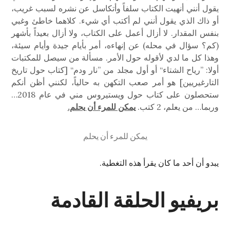
يقول أنني أنهيت الكتاب سلفاً وأتكاسل عن نشره لسبب غريب،
أو ذاك الذي يقول أنني لم أكتب أي شيء. كلاهما خاطئ وغبي
بنفس المقدار. ﻻ أزال أعمل على الكتاب، وﻻ أزال بعيداً بأشهر
(كم؟ سؤال في محله) عن إنهاءه، أمر بأيام جيدة وأيام سيئة،
وهذا كل ما لدي لأقوله حول الأمر. مسألة من سيصل للمكتبات
أولا: ”رياح الشتاء“ أو أول مجلد من ”نار ودم“ [كتاب حول تاريخ
التارغيريين] هو أمر صعب التكهن به حالياً، لكنني أظن أنكم
ستحصلون على كتاب حول ويستيروس مني في عام 2018…
وربما… من يعلم، 2 كتب.
يمكن للمرء أن يحلم.
يمكن للمرء أن يحلم
يبدو أن أحد ما كان يقرأ هذه التغطية.
بريفيو الحلقة القادمة