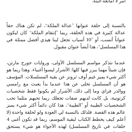
أمر لا أمانعه البتة.
بالنسبة إلى حلقة عنوانها ”عدالة الملكة“، لم تكن هناك حقاً
عدالة كثيرة في هذه الحلقة، ربما ”إنتقام الملكة“ كان ليكون
عنواناً أنسب، أو ”10 أسباب تجعل لينا هيدي أفضل ممثلة في
هذا المسلسل“، هذا أيضاً عنوان مقبول.
عندما نتذكر مواسم المسلسل الأولى، وروايات جورج مارتن،
فإن شيئاً مهما يبرز فيها كلها: الأشرار ليسوا أغبياء. وهذا ربما هو
أكثر شيء يميز غيم أوف ثرونز عن بقية المسلسلات. المؤسف
هو أن المسلسل تخلى عن هذا عندما بدأ يعبث مع رامسي
ووالدر فراي وما إلى ذلك، الأشرار لم يكونوا فقط شخصيات
كرتونية، بل كانت لديهم صفات تجعلك ربما تحبهم مثلما تحب
الشخصيات الطيبة أو ”الطيبة“، هذا كان دائماً أكثر شيء يميز
عالم هذه القصة. فلذلك بالنسبة لي العودة ولو لحلقة واحدة (لا
أعلم كيف يخطط الكتاب لبقية الموسم، ربما قد تكون أغبى 4
حلقات في تاريخ المسلسل) لهذه الأجواء هو شيء يستحق