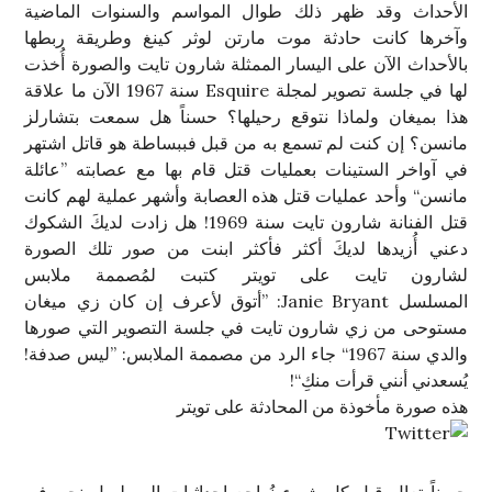
الأحداث وقد ظهر ذلك طوال المواسم والسنوات الماضية
وآخرها كانت حادثة موت مارتن لوثر كينغ وطريقة ربطها
بالأحداث الآن على اليسار الممثلة شارون تايت والصورة أُخذت
لها في جلسة تصوير لمجلة Esquire سنة 1967 الآن ما علاقة
هذا بميغان ولماذا نتوقع رحيلها؟ حسناً هل سمعت بتشارلز
مانسن؟ إن كنت لم تسمع به من قبل فببساطة هو قاتل اشتهر
في آواخر الستينات بعمليات قتل قام بها مع عصابته ”عائلة
مانسن“ وأحد عمليات قتل هذه العصابة وأشهر عملية لهم كانت
قتل الفنانة شارون تايت سنة 1969! هل زادت لديكَ الشكوك
دعني أُزيدها لديكَ أكثر فأكثر ابنت من صور تلك الصورة
لشارون تايت على تويتر كتبت لمُصممة ملابس
المسلسل Janie Bryant: ”أتوق لأعرف إن كان زي ميغان
مستوحى من زي شارون تايت في جلسة التصوير التي صورها
والدي سنة 1967“ جاء الرد من مصممة الملابس: ”ليس صدفة!
يُسعدني أنني قرأت منكِ“!
هذه صورة مأخوذة من المحادثة على تويتر