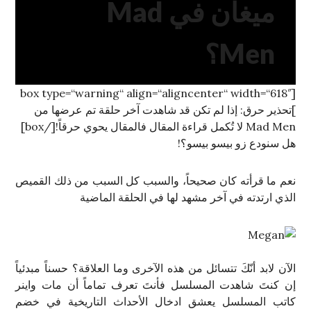
ميغان في Mad
Men؟
[box type=“warning“ align=“aligncenter“ width=“618″
]تحذير حرق: إذا لم تكن قد شاهدت آخر حلقة تم عرضها من
Mad Men لا تُكمل قراءة المقال فالمقال يحوي حرقاً![/box]
هل سنودع زو بيسو بيسو؟!
نعم ما قرأته كان صحيحاً، والسبب كل السبب من ذلك القميص
الذي ارتدته في آخر مشهد لها في الحلقة الماضية
الآن لابد أنّكَ تتسائل من هذه الآخرى وما العلاقة؟ حسناً مبدئياً
إن كنتَ شاهدت المسلسل فأنتَ تعرف تماماً أن مات واينر
كاتب المسلسل يعشق ادخال الأحداث التاريخية في خضم