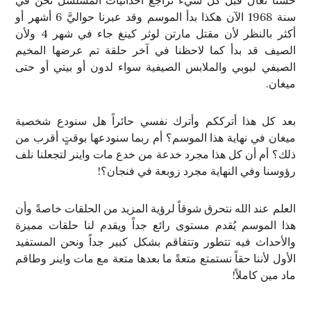
حسناً تعال قبل كل شيء نُراجع احداثيات المسلسل نحن في
سنة 1968 الآن هكذا بدأ الموسم وقد عبرنا حواليَّ 6 أشهر أو
أكثر بالنظر لأن مقتل مارتن لوثر كينغ جاء في شهر 4 ولأن
الصيف قد بدأ كما لاحظنا في آخر حلقة تم عرضها المخيم
الصيفي لبوبي والملابس الصيفية سواء لدون أو بيتي أو حتى
ميغان.
بعد كل هذا أترككم وأترك نفسي حائراً هل سنودع شخصية
ميغان في نهاية هذا الموسم؟ أم ربما سنودعها بوقتٍ أقرب من
ذلك؟ أم أن كل هذا مجرد خدعة من خدع مات واينر لتجعلنا نلف
رؤوسنا وفي النهاية مجرد زوبعة في فنجان؟!
العلم عند الله نتحرق شوقاً لرؤية المزيد من الحلقات خاصةً وأن
هذا الموسم يُقدم مستوى رائع جداً ويقدم لنا حلقات مميزة
والأحداث فيه تتطور وتتفاقم بشكل كبير جداً ونحن المستفيد
الأول لأننا حقاً نستمتع متعةً ما بعدها متعة مع مات واينر وطاقم
ماد مين كاملاً!