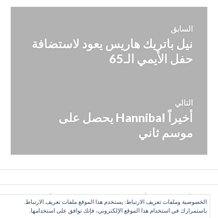
تصفّح
السابق
نيل باتريك هاريس يعود لاستضافة
المقالة
المقالات
السابقة:
حفل الأيمي الـ65
التالي
أخيراً Hannibal يحصل على
المقالة
التالية:
موسم ثاني
كل الأراء تعبّر عن رأي الكاتب وحده, ولا تعبر عن رأي الموقع
الخصوصية وملفات تعريف الارتباط: يستخدم هذا الموقع ملفات تعريف الارتباط.
بالضرورة. بعض الحقوق محفوظة. دليل التلفزيون العربي 2016
باستمرارك في استخدام هذا الموقع الإلكتروني، فإنك توافق على استخدامها.