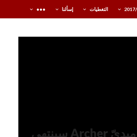
2017
التغطيات
إسألنا
●●●
الأنيميشن الكوميديّ Archer سينتهي