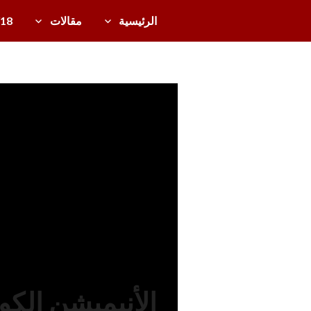
خطى
الرئيسية
مقالات
/18
لى
دل
لمحتوى
ي
ل
أخبار
ال
تل
ف
زي
و
ن
ال
ع
رب
ي