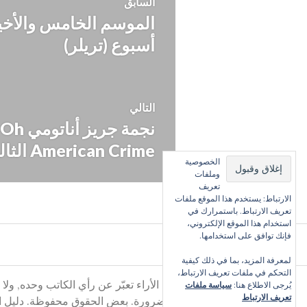
السابق
المقالة
المقالات
السابقة:
أسبوع (تريلر)
التالي
المقالة
التالية:
American Crime الثالث
الخصوصية
وملفات
تعريف
الارتباط: يستخدم هذا الموقع ملفات
تعريف الارتباط. باستمرارك في
استخدام هذا الموقع الإلكتروني،
فإنك توافق على استخدامها.
لمعرفة المزيد، بما في ذلك كيفية
التحكم في ملفات تعريف الارتباط،
كل الأراء تعبّر عن رأي الكاتب وحده, ولا
يُرجى الاطلاع هنا:
سياسة ملفات
تعريف الارتباط
بالضرورة. بعض الحقوق محفوظة. دليل التلفز