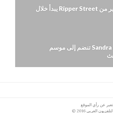
الموسم الخامس والأخير من Ripper Street يبدأ خلال
نجمة جريز أناتومي Sandra Oh تنضم إلى موسم
 تعبر عن رأي الموقع
يون العربي 2016 ©