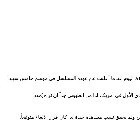
بعد نجاح ساحق حققه المسلسل الكوميدي Modern Family لم يكن أحداً يتوقع شيئاً سوى التجديد لهذا المسلسل وبالفعل هذا ما فعلته قناة ABC اليوم عندما أعلنت عن عودة المسلسل في موسم خامس سيبدأ
الأول في أمريكا، لذا من الطبيعي جداً أن نراه يُجدد.