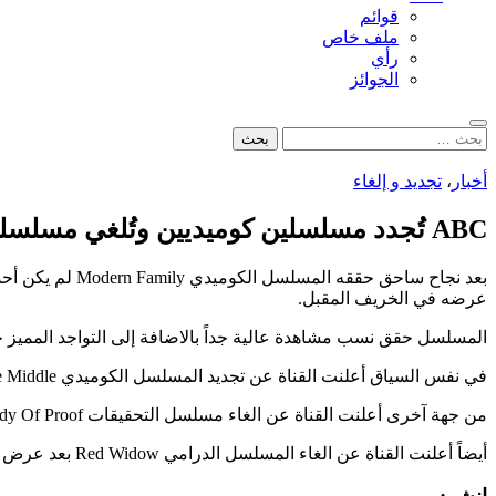
قوائم
ملف خاص
رأي
الجوائز
بحث
البحث
عن:
أخبار
،
تجديد و إلغاء
ABC تُجدد مسلسلين كوميديين وتُلغي مسلسلين دراميين
عرضه في الخريف المقبل.
المسلسل حقق نسب مشاهدة عالية جداً بالاضافة إلى التواجد المميز جداً 
في نفس السياق أعلنت القناة عن تجديد المسلسل الكوميدي The Middle لموسم خامس سيُعرض في الخريف القادم.
من جهة آخرى أعلنت القناة عن الغاء مسلسل التحقيقات Body Of Proof بعد 3 مواسم عُرضت، هذا الموسم لم يكن المسلسل بأفضل ما يمكن ولم يحقق نسب مشاهدة جيدة لذا كان قرار الالغاء متوقعاً.
أيضاً أعلنت القناة عن الغاء المسلسل الدرامي Red Widow بعد عرض موسم واحد فقط.