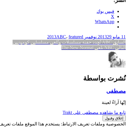
انشر:
فيس بوك
X
WhatsApp
11 مايو 2013
29 نوفمبر 2013
featured
،
ABC
تصفّح
المقالة
السابق
ABC تُجدد حفنة مسلسلات وتُلغي مسلسلين كوميديين
المقالة
السابقة:
التالي
NBC تلغي The New Normal
المقالات
التالية:
نُشرت بواسطة
مصطفى
إنّها آراءٌ لعينة
تابع ما يشاهده مصطفى على Trakt
الخصوصية وملفات تعريف الارتباط: يستخدم هذا الموقع ملفات تعريف ا