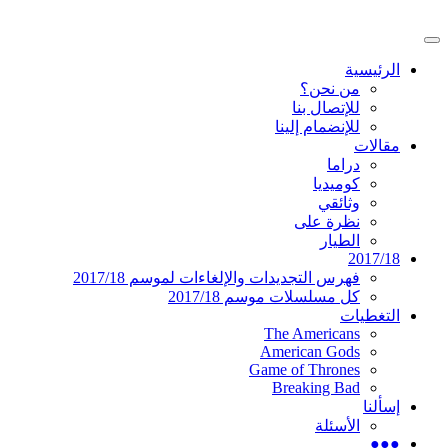
تخطى
إلى
القائمة
المحتوى
موقع عربي متخصص في أخبار ومقالات حول ال
دليل التلفزيون العربي
الرئيسية
الرئيسية
من نحن؟
للإتصال بنا
للإنضمام إلينا
مقالات
دراما
كوميديا
وثائقي
نظرة على
الطيار
2017/18
فهرس التجديدات والإلغاءات لموسم 2017/18
كل مسلسلات موسم 2017/18
التغطيات
The Americans
American Gods
Game of Thrones
Breaking Bad
إسألنا
الأسئلة
●●●