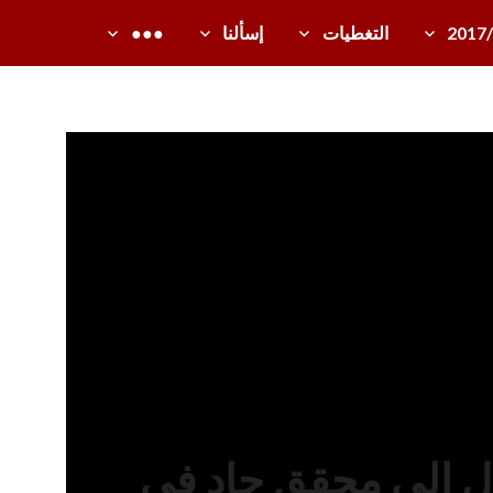
2017
التغطيات
إسألنا
●●●
ّل إلى محقق جاد في