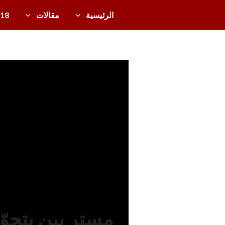
خطى
الرئيسية
مقالات
/18
لى
دل
لمحتوى
ي
ل
دعائيات
ال
تل
ف
زي
و
ن
ال
ع
رب
ي
مستر بين يتحو