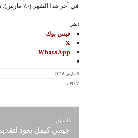
في أخر هذا الشهر (27 مارس), سنعلمكم بأية مستجدات فور توافرها.
انشر:
فيس بوك
X
WhatsApp
8 مارس 2016
،
ITV
تصفّح
السابق
جيمي كيمل يعود لتقديم
المقالة
المقالات