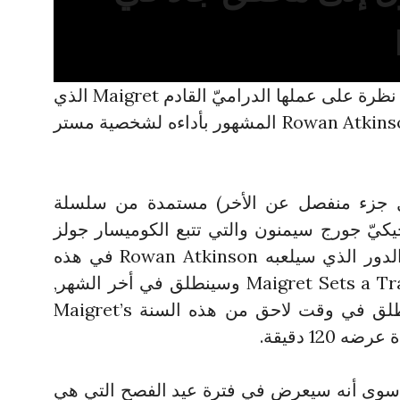
أطلقت قناة ITV البريطانية أول نظرة على عملها الدراميّ القادم Maigret الذي
يلعب دور البطولة فيه الفنان Rowan Atkinson المشهور بأداءه لشخصية مستر
ين (كل جزء منفصل عن الأخر) مستمدة من سلسلة
جيكيّ جورج سيمنون والتي تتبع الكوميسار جولز
ميغري وهو يحل الجرائم, وهو الدور الذي سيلعبه Rowan Atkinson في هذه
الدراما. الجزء الاول سيدعى Maigret Sets a Trap وسينطلق في أخر الشهر,
بينما سيدعى الثاني الذي سينطلق في وقت لاحق من هذه السنة Maigret’s
سوى أنه سيعرض في فترة عيد الفصح التي هي