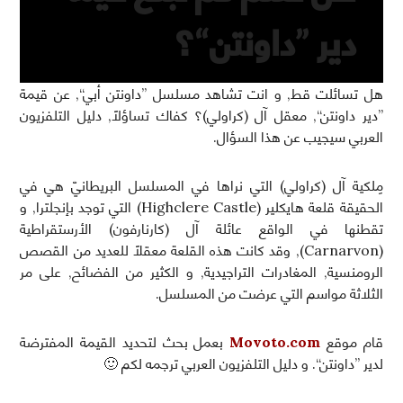
دير ”داونتن“؟
هل تسائلت قط, و انت تشاهد مسلسل ”داونتن أبي“, عن قيمة
”دير داونتن“, معقل آل (كراولي)؟ كفاك تساؤلاً, دليل التلفزيون
العربي سيجيب عن هذا السؤال.
مِلكية آل (كراولي) التي نراها في المسلسل البريطانيّ هي في
الحقيقة قلعة هايكلير (Highclere Castle) التي توجد بإنجلترا, و
تقطنها في الواقع عائلة آل (كارنارفون) الأرستقراطية
(Carnarvon), وقد كانت هذه القلعة معقلاً للعديد من القصص
الرومنسية, المغادرات التراجيدية, و الكثير من الفضائح, على مر
الثلاثة مواسم التي عرضت من المسلسل.
قام موقع
Movoto.com
بعمل بحث لتحديد القيمة المفترضة
لدير ”داونتن“. و دليل التلفزيون العربي ترجمه لكم 🙂