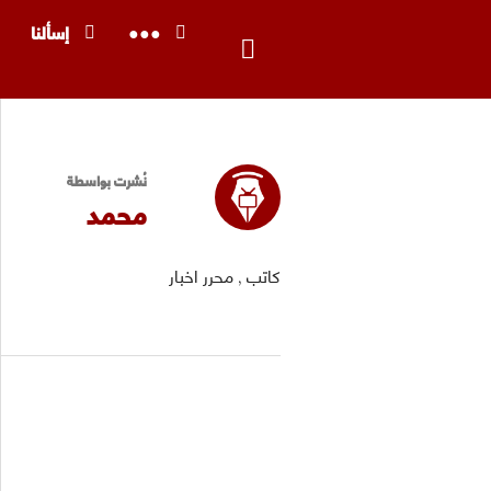
خطى
بحث
●●●
إسألنا
لى
لمحتوى
نُشرت بواسطة
محمد
كاتب , محرر اخبار