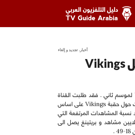
يل التلفزيون العربي
أخبار
،
تجديد و إلغاء
قناة History تجدد مسلسل Vikings
اعلنت قناة History عن تجديد مسلسل Vikings لموسم ثاني . فقد طلبت القناة
عشر حلقات اضافية للمسلسل التاريخي الذي يتحدث حول حقبة Vikings على اساس
د نسبة المشاهدات المرتفعة التي
المسلسل خلال موسمه الاول بمعدل 5 ملايين مشاهد و بريتينغ يصل الى