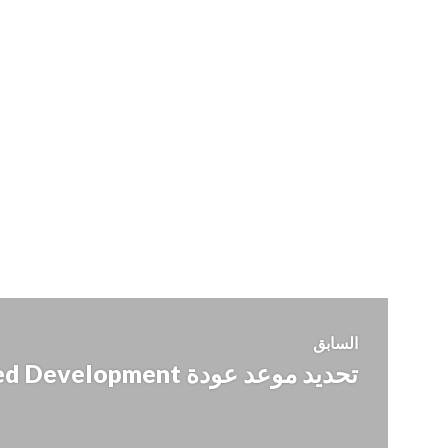
تصفّح
السابق
تحديد موعد عودة Arrested Development على Netflix
المقالة
المقالات
السابقة: