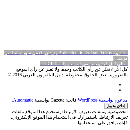
تصفّح
المقالة
السابق
Bob Odenkirk & David Cross يعودان للعمل سوياً بمسلسل
السابقة:
كوميدي
المقالات
المقالة
التالي
أول فيديو تشويقي لموسم Rectify الثالث
التالية:
كل الأراء تعبّر عن رأي الكاتب وحده, ولا تعبر عن رأي الموقع
بالضرورة. بعض الحقوق محفوظة. دليل التلفزيون العربي 2016 ©
Facebook
Twitter
مدعوم بواسطة WordPress
قالب: Gazette بواسطة
Automattic
.
الخصوصية وملفات تعريف الارتباط: يستخدم هذا الموقع ملفات
تعريف الارتباط. باستمرارك في استخدام هذا الموقع الإلكتروني،
فإنك توافق على استخدامها.