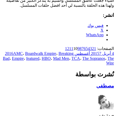
أشياء جعلت عاشق المسلسل والمتيم به يتذكر الكثير من تفاصيله
ولهذا هذه الحلقة بالنسبة لي أحد افضل حلقات المسلسل.
انشر:
فيس بوك
X
WhatsApp
,
,
,
,
,
,
,
,
,
,
,
صفحة
صفحة
صفحة
صفحة
صفحة
صفحة
صفحة
صفحة
صفحة
صفحة
صفحة
صفحة
الصفحات:
1
2
3
4
5
6
7
8
9
10
11
12
4 أبريل 2015
7 أغسطس 2016
Breaking
،
Boardwalk Empire
،
AMC
Bad
،
Empire
،
featured
،
HBO
،
Mad Men
،
TCA
،
The Sopranos
،
The
Wire
نُشرت بواسطة
مصطفى