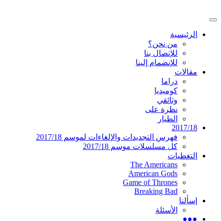
تخطى
إلى
القائمة
المحتوى
موقع عربي متخصص في أخبار ومقالات حول
دليل التلفزيون العربي
الرئيسية
الرئيسية
المسلسلات الأجنبية
من نحن؟
للإتصال بنا
للإنضمام إلينا
مقالات
دراما
كوميديا
وثائقي
نظرة على
الطيار
2017/18
فهرس التجديدات والإلغاءات لموسم 2017/18
كل مسلسلات موسم 2017/18
التغطيات
The Americans
American Gods
Game of Thrones
Breaking Bad
إسألنا
الأسئلة
●●●