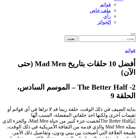
قوائم
ملف خاص
رأي
الجوائز
بحث
البحث
عن:
قوائم
أفضل 10 حلقات بتاريخ Mad Men (حتى
الآن)
2- The Better Half – الموسم السادس،
الحلقة 9
بداية الصيف في ذلك الوقت، حلقة ربما قد لا تراها في أي قوائم أو
تقيمات آخرى ولكنها احد حلقاتي المفضلة، السبب أنّها
لخصت جزء كبير من حياة Mad Men، والجزء الذي
يمثله Mad Men والذي قدمه من الثقافة الأمريكية في ذلك الوقت،
طبيعة العلاقة التي أصبحت بين بيتي ودون، وتفاصيل ذلك الأمر،