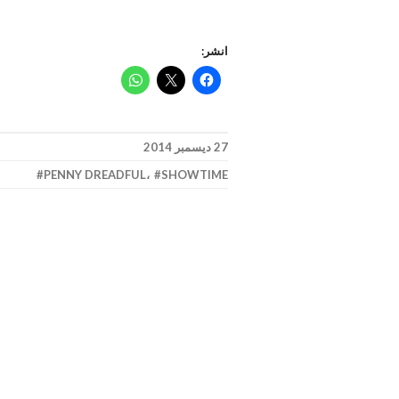
انشر:
27 ديسمبر 2014
PENNY DREADFUL
،
SHOWTIME