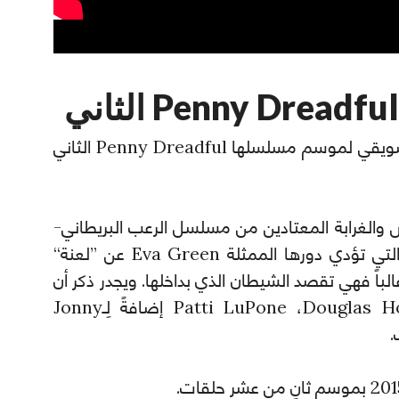
عنونت Showtime أول فيديو تشويقي لموسم مسلسلها Penny Dreadful الثاني
ض والغرابة المعتادين من مسلسل الرعب البريطاني-
الأمريكي، وتتحدث فيه (فانيسا) التي تؤدي دورها الممثلة Eva Green عن ”لعنة“
لباً فهي تقصد الشيطان الذي بداخلها. ويجدر ذكر أن
كلاً من Patti LuPone ،Douglas Hodge ،Sarah Green إضافةً لِـJonny