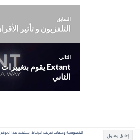
تصفّح
السابق
التلفزيون و تأثير الأقرا
المقالة
المقالات
السابقة:
التالي
Extant يقوم بتغي
المقالة
التالية:
الثاني
الخصوصية وملفات تعريف الارتباط: يستخدم هذا الموقع مل
كل الأراء تعبّر عن رأي الكاتب وحده, ولا تع