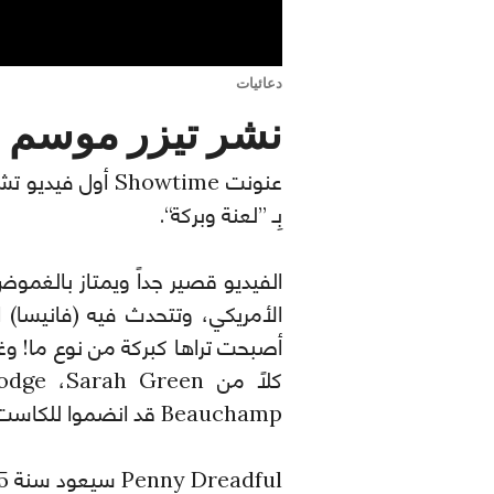
دعائيات
نشر تيزر موسم Penny Dreadful الثاني
بِـ ”لعنة وبركة“.
الفيديو قصير جداً ويمتاز بالغمو
أصبحت تراها كبركة من نوع ما! وغا
Beauchamp قد انضموا للكاست.
Penny Dreadful سيعود سنة 2015 بموسم ثانٍ من عشر حلقات.