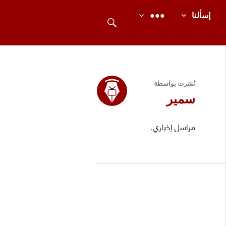
بحث
إسألنا
●●●
نُشرت بواسطة
سمير
مراسل إخباري.