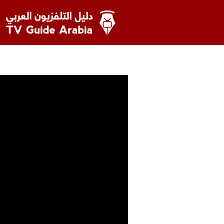
خطى
لى
لمحتوى
دليل التلفزيون العربي