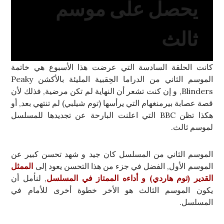
يحصل على موسم
ثالث
كانت الحلقة السادسة التي عرضت هذا الأسبوع هي خاتمة
الموسم الثاني من الدراما الحِقبية المليئة بالأكشن Peaky
Blinders, و إن كنت تشعر أن النهاية لم تكن مرضية, فذلك لأن
قصة عصابة بيرمنغهام التي يرأسها (توم شيلبي) لم تنتهي بعد, أو
هكذا تظن BBC التي اعلنت البارحة عن تجديدها للمسلسل
لموسم ثالث.
الموسم الثاني من المسلسل كان جيد و شهد تحسن كبير عن
الموسم الأول, الفضل في جزء من هذا التحسن يعود إلى
الممثل
القدير (توم هاردي) و أداءه الممتاز في المسلسل
, لنأمل أن
يكون الموسم الثالث هو الأخر خطوة أخرى للأمام في
المسلسل.