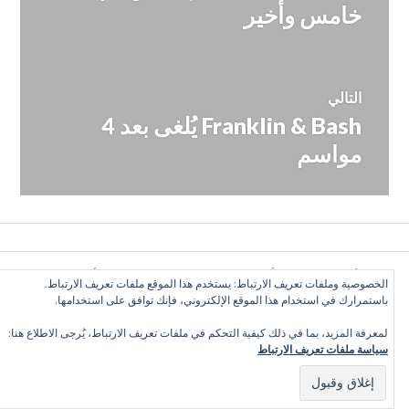
السابقة:
خامس وأخير
التالي
Franklin & Bash يُلغى بعد 4
المقالة
التالية:
مواسم
كل الأراء تعبّر عن رأي الكاتب وحده, ولا تعبر عن رأي الموقع
الخصوصية وملفات تعريف الارتباط: يستخدم هذا الموقع ملفات تعريف الارتباط.
بالضرورة. بعض الحقوق محفوظة. دليل التلفزيون العربي 2016
باستمرارك في استخدام هذا الموقع الإلكتروني، فإنك توافق على استخدامها.
©
لمعرفة المزيد، بما في ذلك كيفية التحكم في ملفات تعريف الارتباط، يُرجى الاطلاع هنا:
سياسة ملفات تعريف الارتباط
Twitter
Facebook