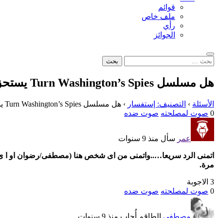
قوائم
ملف خاص
رأي
الجوائز
بحث
البحث
عن:
هل مسلسل Turn Washington’s Spies يستحق المشاهدة؟
الأسئلة
›
التصنيف: إستفسار
›
هل مسلسل Turn Washington’s Spies يستحق المشاهدة؟
0
صوت لمصلحته
صوت ضده
عمر
سأل منذ 9 سنوات
اتمنى الرد سريعا…..واتمنى من اى شخص هنا (مصطفى/رضوان او ا ى 
مرة.
3 الاجوبة
0
صوت لمصلحته
صوت ضده
مصطفى
الطاقم
أُجاب منذ 9 سنوات