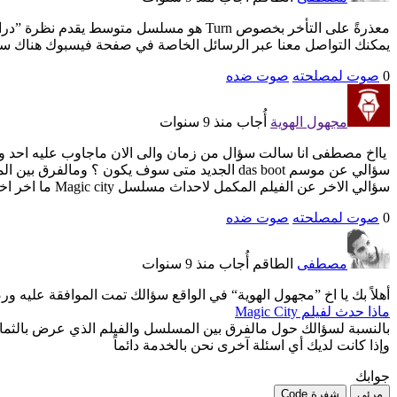
معذرةً على التأخر بخصوص Turn هو مسلسل م
يمكنك التواصل معنا عبر الرسائل الخاصة في صفحة فيسبوك هناك
0
صوت لمصلحته
صوت ضده
مجهول الهوية
أُجاب منذ 9 سنوات
يااخ مصطفى انا سالت سؤال من زمان والى الان ماجاوب عليه احد ول
سؤالي عن موسم das boot الجديد متى سوف يكون ؟ ومالفرق بين المسلسل والفيلم اللي عرضو بالثمانينات ؟
سؤالي الاخر عن الفيلم المكمل لاحداث مسلسل Magic city ما اخر اخباره ؟
0
صوت لمصلحته
صوت ضده
مصطفى
الطاقم
أُجاب منذ 9 سنوات
أهلاً بك يا اخ ”مجهول الهوية“ في الواقع سؤالك تمت الموافقة عليه و
ماذا حدث لفيلم Magic City
بالنسبة لسؤالك حول مالفرق بين المسلسل والفيلم الذي عرض بالثما
وإذا كانت لديك أي اسئلة آخرى نحن بالخدمة دائماً
جوابك
مرئي
شفرة Code