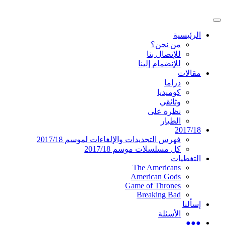
تخطى
إلى
القائمة
المحتوى
موقع عربي متخصص في أخبار ومقالات حول ال
دليل التلفزيون العربي
الرئيسية
الرئيسية
من نحن؟
للإتصال بنا
للإنضمام إلينا
مقالات
دراما
كوميديا
وثائقي
نظرة على
الطيار
2017/18
فهرس التجديدات والإلغاءات لموسم 2017/18
كل مسلسلات موسم 2017/18
التغطيات
The Americans
American Gods
Game of Thrones
Breaking Bad
إسألنا
الأسئلة
●●●