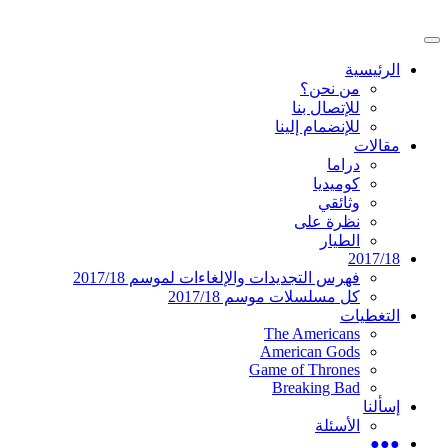
تخطى
إلى
القائمة
المحتوى
موقع عربي متخصص في أخبار ومقالات حول
دليل التلفزيون العربي
الرئيسية
الرئيسية
المسلسلات الأجنبية
من نحن؟
للإتصال بنا
للإنضمام إلينا
مقالات
دراما
كوميديا
وثائقي
نظرة على
الطيار
2017/18
فهرس التجديدات والإلغاءات لموسم 2017/18
كل مسلسلات موسم 2017/18
التغطيات
The Americans
American Gods
Game of Thrones
Breaking Bad
إسألنا
الأسئلة
●●●