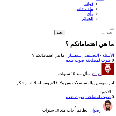
قوائم
ملف خاص
رأي
الجوائز
بحث
البحث
عن:
ما هي اهتماماتكم ؟
الأسئلة
›
التصنيف: إستفسار
›
ما هي اهتماماتكم ؟
0
صوت لمصلحته
صوت ضده
yahya
سأل منذ 10 سنوات
انتوا مهتمين بالمسلسلات بس ولا افلام ومسلسلات وشكرا
1 الاجوبة
0
صوت لمصلحته
صوت ضده
رضوان
الطاقم
أُجاب منذ 10 سنوات