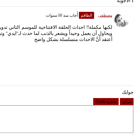
1 الاجوبة
مصطفى
الطاقم
أُجاب منذ 10 سنوات
ويحاول أن يعمل وحيداً ويشعر بالذنب لما حدث لـ“ايدي“ وت
أعتقد أنَّ الاحداث متسلسلة بشكل واضح
جوابك
مرئي
شفرة Code