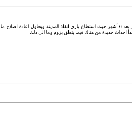
لكنها مكملة!! احداث الحلقة الافتتاحية للموسم الثاني تدور بعد 6 أشهر حيث استطاع باري ان
بدأ احداث جديدة من هناك فيما يتعلق بزوم وما الى ذلك