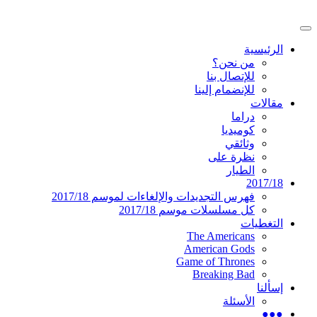
تخطى
إلى
القائمة
المحتوى
موقع عربي متخصص في أخبار ومقالات حول
دليل التلفزيون العربي
الرئيسية
الرئيسية
المسلسلات الأجنبية
من نحن؟
للإتصال بنا
للإنضمام إلينا
مقالات
دراما
كوميديا
وثائقي
نظرة على
الطيار
2017/18
فهرس التجديدات والإلغاءات لموسم 2017/18
كل مسلسلات موسم 2017/18
التغطيات
The Americans
American Gods
Game of Thrones
Breaking Bad
إسألنا
الأسئلة
●●●