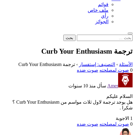
قوائم
ملف خاص
رأي
الجوائز
بحث
البحث
عن:
ترجمة Curb Your Enthusiasm
الأسئلة
›
التصنيف: إستفسار
›
ترجمة Curb Your Enthusiasm
0
صوت لمصلحته
صوت ضده
Amer
سأل منذ 10 سنوات
السلام عليكم
هل يوجد ترجمة لاول ثلاث مواسم من Curb Your Enthusiasm ؟
شكرا .
1 الاجوبة
0
صوت لمصلحته
صوت ضده