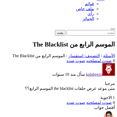
قوائم
ملف خاص
رأي
الجوائز
بحث
البحث
عن:
الموسم الرابع من The Blacklist
الأسئلة
›
التصنيف: إستفسار
›
الموسم الرابع من The Blacklist
0
صوت لمصلحته
صوت ضده
kalabeezo
سأل منذ 10 سنوات
مرحبا
متى موعد عرض حلقات the blacklist الموسم الرابع؟؟
1 الاجوبة
0
صوت لمصلحته
صوت ضده
أفضل جواب