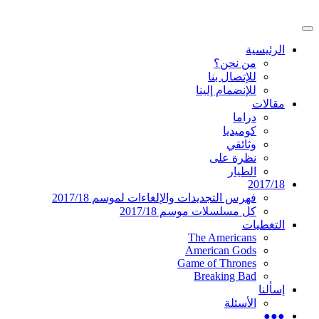
تخطى
إلى
القائمة
المحتوى
موقع عربي متخصص في أخبار ومقالات حول
دليل التلفزيون العربي
الرئيسية
الرئيسية
المسلسلات الأجنبية
من نحن؟
للإتصال بنا
للإنضمام إلينا
مقالات
دراما
كوميديا
وثائقي
نظرة على
الطيار
2017/18
فهرس التجديدات والإلغاءات لموسم 2017/18
كل مسلسلات موسم 2017/18
التغطيات
The Americans
American Gods
Game of Thrones
Breaking Bad
إسألنا
الأسئلة
●●●