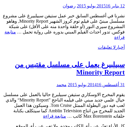
Report
12 يناير 2015
16 يوليو 2015
رضوان
نشرنا في أغسطس السابق خبر عمل ستيفن سبيلبيرغ على مشروع
مسلسل مبنيّ على فيلم توم كروز الشهير Minority Report, وهاهو
المشروع سيرى النور (أو حلقة واحدة منه على الأقل) على شبكة
فوكس. تدور احداث الفيلم المبني بدوره على رواية تحمل …
متابعة
فوكس
قراءة
تطلب
أخبار
لا تعليقات
بايلوت
Minority
Report
سبيلبيرغ يعمل على مسلسل مقتبس من
من
ستيفن
Minority Report
سبيلبيرغ
31 أغسطس 2014
16 يوليو 2015
محمد
يقوم المخرج الاوسكاري ستيفن سبيلبرغ حاليا بالعمل على مسلسل
خيال علمي جديد مبني على فيلمه الناجح ”Minority Report“ والذي
لعب فيه دور اليطولة الممثل Tom Cruise. وسيكون هذا العمل
الجديد للمخرج من انتاج Amblin Television كما سيتكلف بكتابة
سبيلبيرغ
حلقاته Max Borenstein كاتب …
متابعة قراءة
يعمل
كل الأراء تعبّر عن رأي الكاتب وحده, ولا تعبر عن رأي الموقع
على