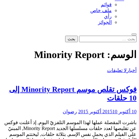
قوائم
ملف خاص
رأي
الجوائز
بحث
البحث
عن:
الوسم:
Minority Report
أخبار
لا تعليقات
فوكس تقلص موسم Minority Report إلى
10 حلقات
10 أكتوبر 2015
10 أكتوبر 2015
رضوان
باشرت المقصلة عملها لهذا الموسم التلفزيّ اليوم, إذ أعلنت فوكس
عن تقليصها لعدد حلقات مسلسلها الجديد Minority Report, المبنيّ
على الفيلم الذي يحمل نفس الإسم, بثلاثة حلقات, ليختتم الموسم