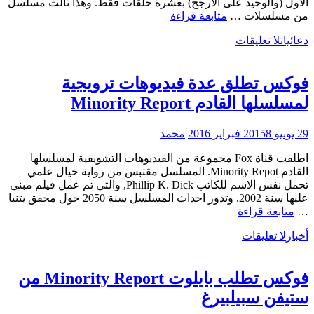
الأول (والوحيد على الأرجح) بعشرة حلقات فقط. وهذا ثالث مسلسل
فوكس
من مسلسلات …
متابعة قراءة
تقلص
دعائيات
لا تعليقات
موسم
Minority
Report
فوكس تطلق عدة فيديوهات ترويجية
إلى
10
لمسلسلها القادم Minority Report
حلقات
29 يونيو 2015
8 فبراير 2016
محمد
اطلقت قناة Fox مجموعة من الفيديوهات التشويقية لمسلسلها
القادم Minority Repot. المسلسل مقتبس من رواية خيال علمي
تحمل نفس الاسم للكاتب Phillip K. Dick, والتي تم عمل فيلم مبني
عليها سنة 2002. وتدور احداث المسلسل سنة 2050 حول محقق يتنبا
فوكس
…
متابعة قراءة
تطلق
أخبار
لا تعليقات
عدة
فيديوهات
ترويجية
فوكس تطلب بايلوت Minority Report من
لمسلسلها
القادم
ستيفن سبيلبيرغ
Minority