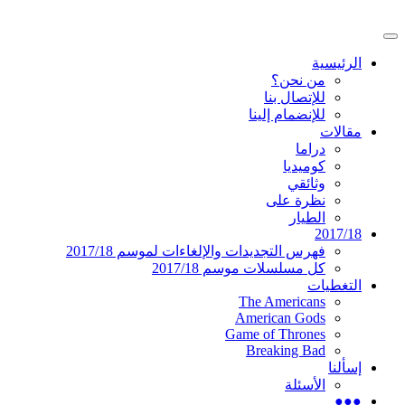
تخطى
إلى
القائمة
المحتوى
موقع عربي متخصص في أخبار ومقالات حول
دليل التلفزيون العربي
الرئيسية
الرئيسية
المسلسلات الأجنبية
من نحن؟
للإتصال بنا
للإنضمام إلينا
مقالات
دراما
كوميديا
وثائقي
نظرة على
الطيار
2017/18
فهرس التجديدات والإلغاءات لموسم 2017/18
كل مسلسلات موسم 2017/18
التغطيات
The Americans
American Gods
Game of Thrones
Breaking Bad
إسألنا
الأسئلة
●●●