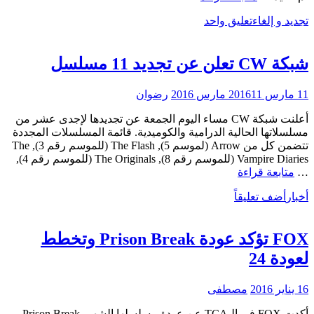
ستعود
تجديد و إلغاء
تعليق واحد
إلى
Prison
Break
شبكة CW تعلن عن تجديد 11 مسلسل
11 مارس 2016
11 مارس 2016
رضوان
أعلنت شبكة CW مساء اليوم الجمعة عن تجديدها لإجدى عشر من
مسلسلاتها الحالية الدرامية والكوميدية. قائمة المسلسلات المجددة
تتضمن كل من Arrow (لموسم 5), The Flash (للموسم رقم 3), The
Vampire Diaries (للموسم رقم 8), The Originals (للموسم رقم 4),
شبكة
…
متابعة قراءة
CW
أخبار
أضف تعليقاً
تعلن
عن
تجديد
FOX تؤكد عودة Prison Break وتخطط
11
مسلسل
لعودة 24
16 يناير 2016
مصطفى
أكدت FOX في الـTCA عن عودة مسلسلها الشهير Prison Break