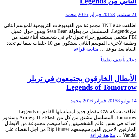
الثاني من Legends
21 سبتمبر 2015
8 فبراير 2016
محمد
اطلقت قناة TNT مجموعة من الفيديوهات الترويجية للموسم الثاني
من Legends. المسلسل من بطولة Sean Bean ويدور حول عميل
FBI متخفي يستطيع إجراء تحول تام في شخصيته أثناء تنقله من
وظيفة لأخرى. الموسم الثاني سيتكون من 10 حلقات بينما لم تحدد
TNT
القناة بعد موعد …
متابعة قراءة
تطرح
دعائيات
أضف تعليقاً
فيديوهات
ترويجية
للموسم
الأبطال الخارقون يجتمعون في تريلر
الثاني
من
Legends of Tomorrow
Legends
14 يوليو 2015
8 فبراير 2016
محمد
اطلقت شبكة CW مقطع جديد لمسلسلها القادم Legends of
Tomorrow. المسلسل مشتق من كل من The Flash وArrow وستدور
احداثه في نفس عالم الشخصيتين, كما سيضم مجموعة من الابطال
الخارقين الاخرين الذين سيجمعهم Rip Hunter من اجل القضاء على
الأبطال
Vandal …
متابعة قراءة