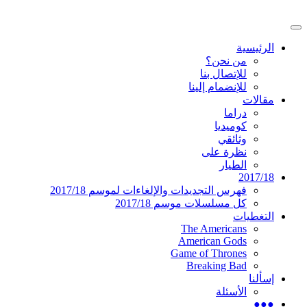
تخطى
إلى
القائمة
المحتوى
موقع عربي متخصص في أخبار ومقالات حول
دليل التلفزيون العربي
الرئيسية
الرئيسية
المسلسلات الأجنبية
من نحن؟
للإتصال بنا
للإنضمام إلينا
مقالات
دراما
كوميديا
وثائقي
نظرة على
الطيار
2017/18
فهرس التجديدات والإلغاءات لموسم 2017/18
كل مسلسلات موسم 2017/18
التغطيات
The Americans
American Gods
Game of Thrones
Breaking Bad
إسألنا
الأسئلة
●●●