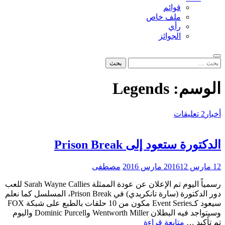
قوائم
ملف خاص
رأي
الجوائز
بحث
البحث
عن:
الوسم:
Legends
أخبار
2 تعليقات
الدكتورة ستعود إلى Prison Break
12 مارس 2016
12 مارس 2016
مصطفى
رسمياً اليوم تم الإعلان عن عودة الممثلة Sarah Wayne Callies للعب
دور الدكتورة (سارة تانكريدي) في Prison Break، المسلسل كما نعلم
سيعود كـEvent Series مكون من 10 حلقات بالطبع على شبكة FOX
وسيتواجد فيه البطلان Wentworth Miller وDominic Purcell واليوم
الدكتورة
تم تأكيد …
متابعة قراءة