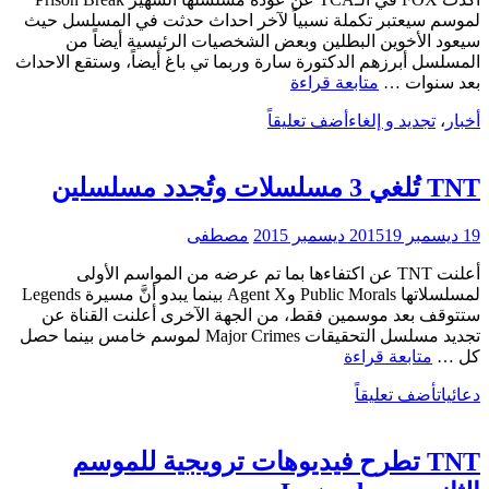
لموسم سيعتبر تكملة نسبياً لآخر احداث حدثت في المسلسل حيث
سيعود الأخوين البطلين وبعض الشخصيات الرئيسية أيضاً من
المسلسل أبرزهم الدكتورة سارة وربما تي باغ أيضاً، وستقع الاحداث
FOX
بعد سنوات …
متابعة قراءة
تؤكد
أخبار
،
تجديد و إلغاء
أضف تعليقاً
عودة
Prison
Break
وتخطط
TNT تُلغي 3 مسلسلات وتُجدد مسلسلين
لعودة
24
19 ديسمبر 2015
19 ديسمبر 2015
مصطفى
أعلنت TNT عن اكتفاءها بما تم عرضه من المواسم الأولى
لمسلسلاتها Public Morals وAgent X بينما يبدو أنَّ مسيرة Legends
ستتوقف بعد موسمين فقط، من الجهة الآخرى أعلنت القناة عن
تجديد مسلسل التحقيقات Major Crimes لموسم خامس بينما حصل
TNT
كل …
متابعة قراءة
تُلغي
دعائيات
أضف تعليقاً
3
مسلسلات
وتُجدد
TNT تطرح فيديوهات ترويجية للموسم
مسلسلين