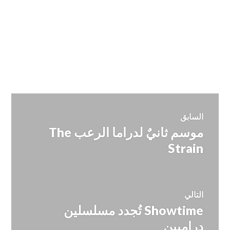
تصفّح
السابق
موسم ثانيٌ لدراما الرعب The
المقالة
المقالات
السابقة:
Strain
التالي
Showtime تُجدد مسلسلين
المقالة
التالية:
دراميين