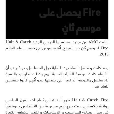
Fire يحصل على
موسم ثانٍ
أعلنت AMC عن تجديد مسلسلها الدرامي الجديد Halt & Catch
Fire لموسم ثانٍ من المرجح أنّه سبعرض في صيف العام القادم
2015.
وقد كانت ردة فعل القناة جيدة للغاية حول المسلسل، حيث يبدو أنَّ
الأرقام كانت مرضية للغاية بالنسبة لهم وكذلك نظرتهم بالنسبة
للمسلسل والنوعية الدرامية التي يقدمها يبدو أنّهم كانوا مقتنعين
للغاية فيه.
Halt & Catch Fire تدور أحداثه في ثمانينات القرن الماضي
بولاية تيكساس, حيث يبزغ نجم مجموعة من الاشخاص بموهبتها
في مجال صناعة الحواسيب و الاعلاميات و تقدم الاضافة الكبيرة